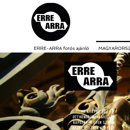
ERRE-ARRA fotós ajánló
MAGYARORS
HA KILÉPSZ AZ
OTTHONOD/MUNKAHELYED
KAPUJÁN, MILYEN SZÍNŰ
HÁZAK VESZNEK KÖRBE..?