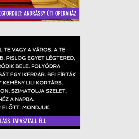
EGFORDULT: ANDRÁSSY ÚTI OPERAHÁZ
 LÁSS. TAPASZTALJ. ÉLJ.