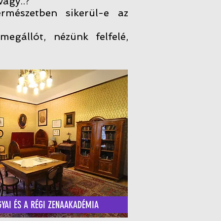
vagy..?
ermészetben sikerül-e az
egállót, nézünk felfelé,
GYAI ÉS A RÉGI ZENAAKADÉMIA