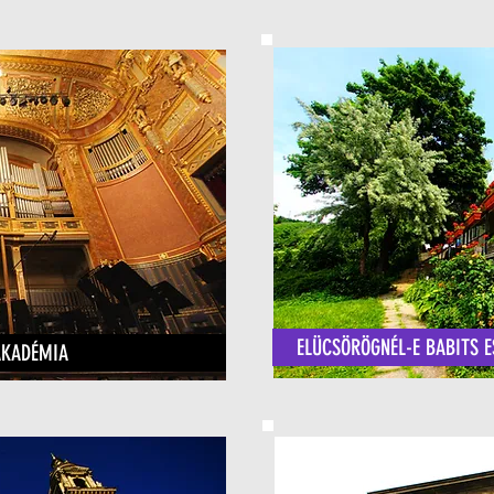
ELÜCSÖRÖGNÉL-E BABITS 
AKADÉMIA