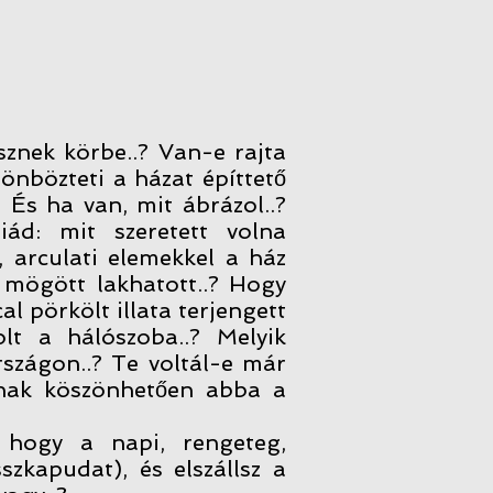
znek körbe..? Van-e rajta
lönbözteti a házat építtető
? És ha van, mit ábrázol..?
ád: mit szeretett volna
l, arculati elemekkel a ház
k mögött lakhatott..? Hogy
al pörkölt illata terjengett
lt a hálószoba..? Melyik
szágon..? Te voltál-e már
sának köszönhetően abba a
 hogy a napi, rengeteg,
szkapudat), és elszállsz a