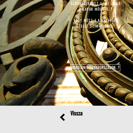
ELGONDOLKODSZ-E, MI LEHET
A KAPUK MÖGÖTT..?
VAGY MÉSZ-E A HÉTVÉGÉN
SZELET SZIMATOLNI..?
MONDJUK MAGYARORSZÁGON..?
Vissza