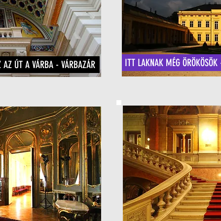
ITT LAKNAK MÉG ÖRÖKÖSÖK 
Z AZ ÚT A VÁRBA - VÁRBAZÁR