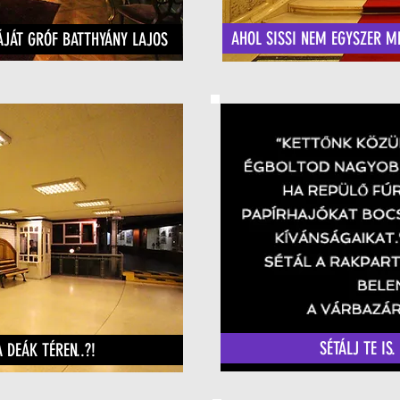
AHOL SISSI NEM EGYSZER M
ÁJÁT GRÓF BATTHYÁNY LAJOS
SÉTÁLJ TE IS.
 DEÁK TÉREN..?!