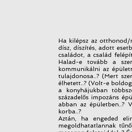
Ha kilépsz az otthonod/
dísz, díszítés, adott ese
családot, a család felépí
Halad-e tovább a szem
kommunikálni az épületre 
tulajdonosa..? (Mert sze
élhetett..? (Volt-e boldog
a konyhájukban többszö
századelős impozáns épü
abban az épületben..? V
korba..?
Aztán, ha engeded eli
megoldhatatlannak tűnő f