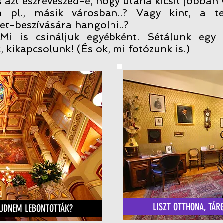
azt észreveszed-e, hogy utána kicsit jobban 
én pl., másik városban..? Vagy kint, a t
et-beszívására hangolni..?
 Mi is csináljuk egyébként. Sétálunk egy m
, kikapcsolunk! (És ok, mi fotózunk is.)
LISZT OTTHONA, TÁR
AJDNEM LEBONTOTTÁK?