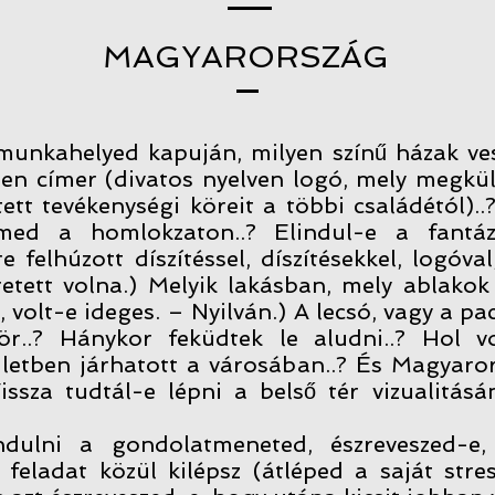
MAGYARORSZÁG
munkahelyed kapuján, milyen színű házak ves
tben címer (divatos nyelven logó, mely megkü
tett tevékenységi köreit a többi családétól).
.
ed a homlokzaton..? Elindul-e a fantázi
felhúzott díszítéssel, díszítésekkel, logóva
retett volna.) Melyik lakásban, mely ablako
, volt-e ideges. – Nyilván.) A lecsó, vagy a pac
r..? Hánykor feküdtek le aludni..? Hol vo
letben járhatott a városában..? És Magyaror
issza tudtál-e lépni a belső tér vizualitá
ndulni a gondolatmeneted, észreveszed-e,
eladat közül kilépsz (átléped a saját stres