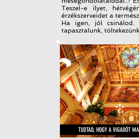
mesegondolataiddal..? És 
Teszel-e ilyet, hétvég
érzékszerveidet a termész
Ha igen, jól csinálod.
tapasztalunk, töltekezünk
TUDTAD, HOGY A VIGADÓT M