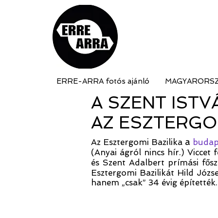
ERRE-ARRA fotós ajánló
MAGYARORS
A SZENT ISTV
AZ ESZTERGOM
a
Az Esztergomi Bazilika
budape
(Anyai ágról nincs hír.)
Viccet 
és Szent Adalbert prímási fős
Esztergomi Bazilikát Hild Józse
hanem „csak” 34 évig építették.