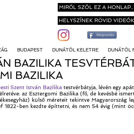
MIRŐL SZÓL EZ A HONLAP..
HELYSZÍNEK RÖVID VIDEÓ
Megosztás
ZÁG
BUDAPEST
DUNÁTÓL KELETRE
DUNÁTÓL 
ÁN BAZILIKA TESVTÉRBÁ
I BAZILIKA
sti Szent István Bazilika
testvérbátyja, lévén egy apá
félretéve: az Esztergomi Bazilika (fő, de kevésbé is
zékesegyház) külső méreteit tekintve Magyarország l
f 1822-ben kezdte építtetni, és nem 54 évig (mint öccs