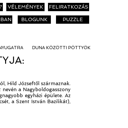
?
VÉLEMÉNYEK
FELIRATKOZÁS
KBAN
BLOGUNK
PUZZLE
NYUGATRA
DUNA KÖZÖTTI PÖTTYÖK
TYJA:
tól, Hild Józseftől származnak.
mert nevén a Nagyboldogasszony
egnagyobb egyházi épülete. Az
ét, a Szent István Bazilikát),