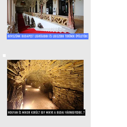
BEVISZÜNK BUDAPEST LEGRÉGEBBI ÉS LEGSZEBB TERÉNEK ÉPÜLETÉBE
HOGYAN ÉS MIKOR KERÜLT EGY MIKVE A BUDAI VÁRNEGYEDBE..?