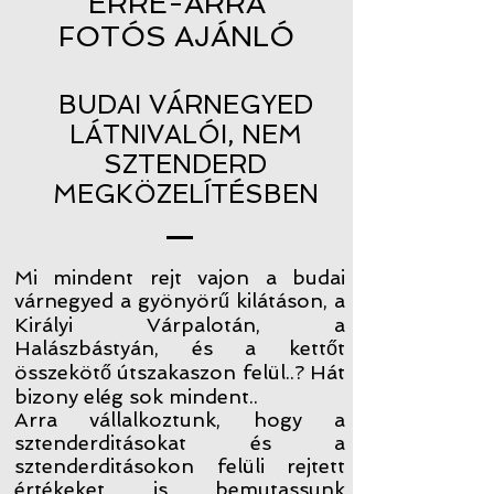
ERRE-ARRA
FOTÓS AJÁNLÓ
BUDAI VÁRNEGYED
LÁTNIVALÓI, NEM
SZTENDERD
MEGKÖZELÍTÉSBEN
Mi mindent rejt vajon a budai
várnegyed a gyönyörű kilátáson, a
Királyi Várpalotán, a
Halászbástyán, és a kettőt
összekötő útszakaszon felül..? Hát
bizony elég sok mindent..
Arra vállalkoztunk, hogy a
sztenderditásokat és a
sztenderditásokon felüli rejtett
értékeket is bemutassunk