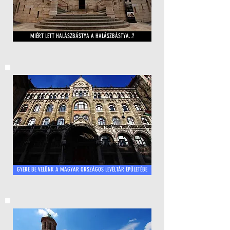
MIÉRT LETT HALÁSZBÁSTYA A HALÁSZBÁSTYA..?
GYERE BE VELÜNK A MAGYAR ORSZÁGOS LEVÉLTÁR ÉPÜLETÉBE