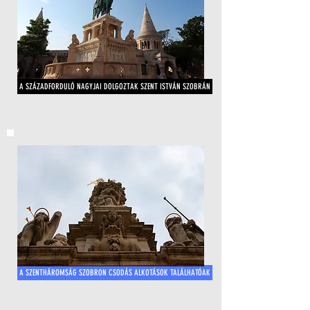
A SZÁZADFORDULÓ NAGYJAI DOLGOZTAK SZENT ISTVÁN SZOBRÁN
A SZENTHÁROMSÁG SZOBRON CSODÁS ALKOTÁSOK TALÁLHATÓAK