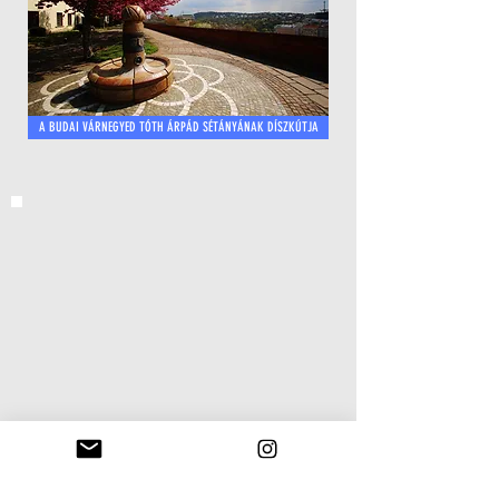
A BUDAI VÁRNEGYED TÓTH ÁRPÁD SÉTÁNYÁNAK DÍSZKÚTJA
A SÁNDOR-PALOTÁT NEMCSAK, HOGY BELÜLRŐL LÁTHATOD,
A KILÁTÁST, ÉS AZ UDVARÁT IS MEGMUTATJUK!