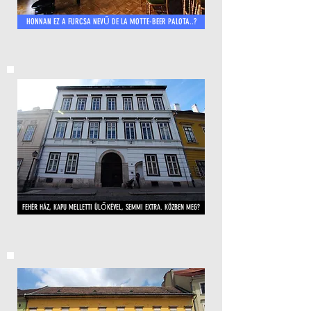
HONNAN EZ A FURCSA NEVŰ DE LA MOTTE-BEER PALOTA..?
FEHÉR HÁZ, KAPU MELLETTI ÜLŐKÉVEL, SEMMI EXTRA. KÖZBEN MEG?