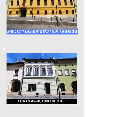
ANGELO ROTTA PÁPAI NUNCIUS HÁZA A BUDAI VÁRNEGYEDBEN
CSODÁS PANORÁMA, KONTRA FEKETE MÚLT