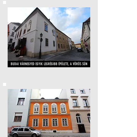
BUDAI VÁRNEGYED EGYIK LEGRÉGIBB ÉPÜLETE, A VÖRÖS SÜN