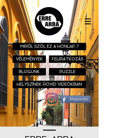
MIRŐL SZÓL EZ A HONLAP..?
VÉLEMÉNYEK
FELIRATKOZÁS
BLOGUNK
PUZZLE
HELYSZÍNEK RÖVID VIDEÓKBAN
Megosztás