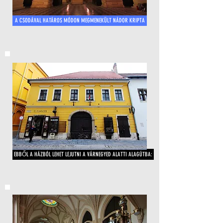
A CSODÁVAL HATÁROS MÓDON MEGMENEKÜLT NÁDOR KRIPTA
EBBŐL A HÁZBÓL LEHET LEJUTNI A VÁRNEGYED ALATTI ALAGÚTBA: