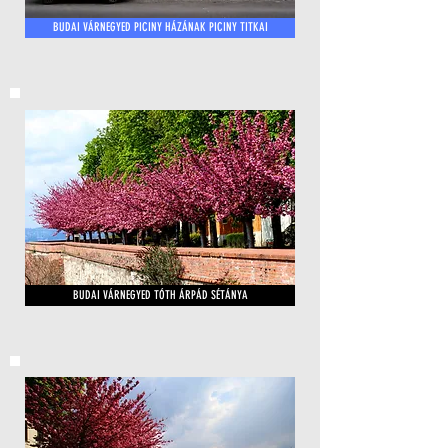
BUDAI VÁRNEGYED PICINY HÁZÁNAK PICINY TITKAI
BUDAI VÁRNEGYED TÓTH ÁRPÁD SÉTÁNYA