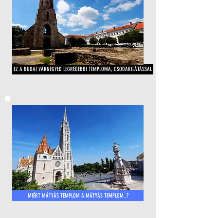
EZ A BUDAI VÁRNEGYED LEGRÉGEBBI TEMPLOMA, CSODAKILÁTÁSSAL
MIÉRT MÁTYÁS TEMPLOM A MÁTYÁS TEMPLOM..?