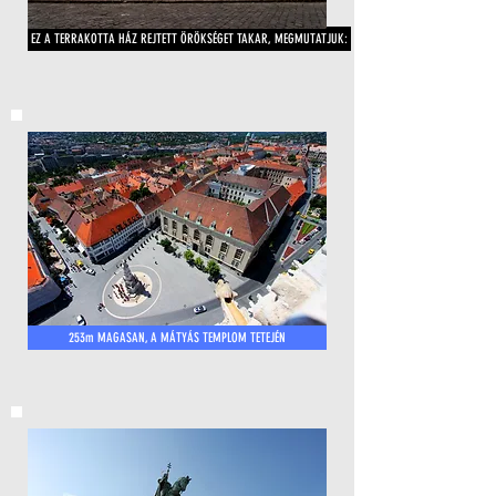
EZ A TERRAKOTTA HÁZ REJTETT ÖRÖKSÉGET TAKAR, MEGMUTATJUK:
253m MAGASAN, A MÁTYÁS TEMPLOM TETEJÉN