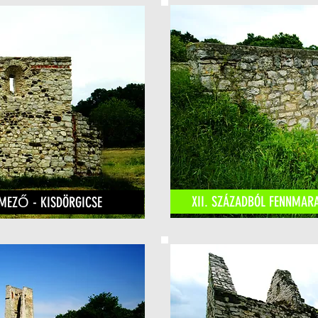
XII. SZÁZADBÓL FENNMARA
MEZŐ - KISDÖRGICSE