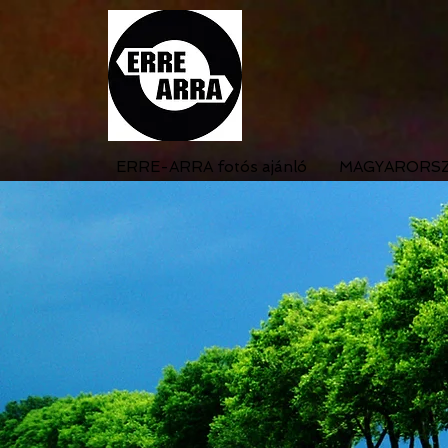
ERRE-ARRA fotós ajánló
MAGYARORS