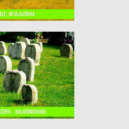
ELÉ, BETÁJAZÓDVA
KÖVEK - BALATONUDVARI