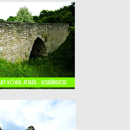
DT KŐHÍD, ATYAÉG - KISDÖRGICSE