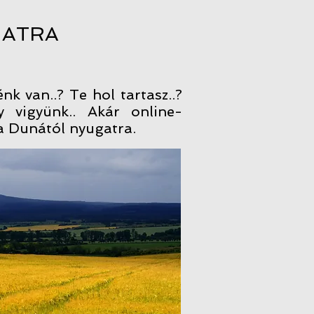
GATRA
 van..? Te hol tartasz..?
 vigyünk.. Akár online-
 a Dunától nyugatra.