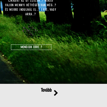
CIRÁDÁT AZ ÚT SZÉLÉN..? NEKED
VAJON MENNYI HÉTVÉGÉD VAN MÉG..?
ÉS MERRE INDULNÁL EL..? ERRE, VAGY
ARRA..?
MONDJUK ERRE..?
Tovább