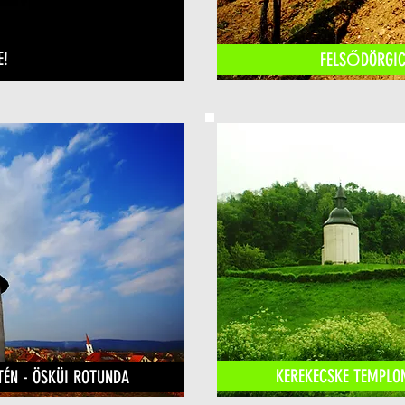
E!
FELSŐDÖRGICS
KEREKECSKE TEMPLO
ÉN - ÖSKÜI ROTUNDA