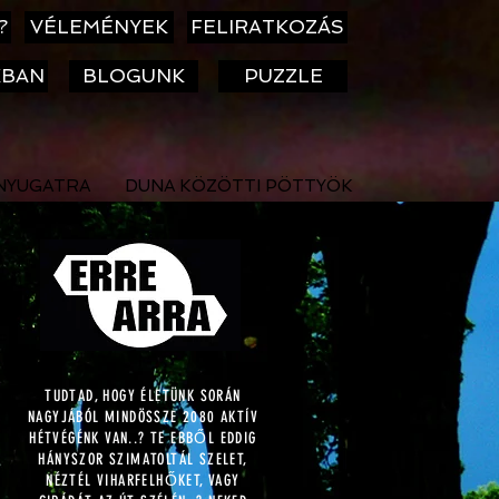
?
VÉLEMÉNYEK
FELIRATKOZÁS
KBAN
BLOGUNK
PUZZLE
NYUGATRA
DUNA KÖZÖTTI PÖTTYÖK
TUDTAD, HOGY ÉLETÜNK SORÁN
NAGYJÁBÓL MINDÖSSZE 2080 AKTÍV
HÉTVÉGÉNK VAN..? TE EBBŐL EDDIG
HÁNYSZOR SZIMATOLTÁL SZELET,
NÉZTÉL VIHARFELHŐKET, VAGY