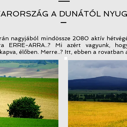
ARORSZÁG A DUNÁTÓL NYU
án nagyjából mindössze 2080 aktív hétvégénk
ára ERRE-ARRA..? Mi azért vagyunk, hogy
kapva, élőben. Merre..? Itt, ebben a rovatban