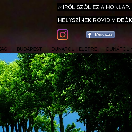
MIRŐL SZÓL EZ A HONLAP..
HELYSZÍNEK RÖVID VIDEÓ
Megosztás
ZÁG
BUDAPEST
DUNÁTÓL KELETRE
DUNÁTÓL 