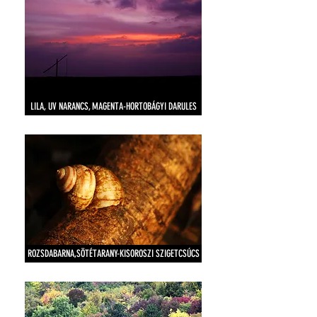
LILA, UV NARANCS, MAGENTA-HORTOBÁGYI DARULES
ROZSDABARNA,SÖTÉTARANY-KISOROSZI SZIGETCSÚCS