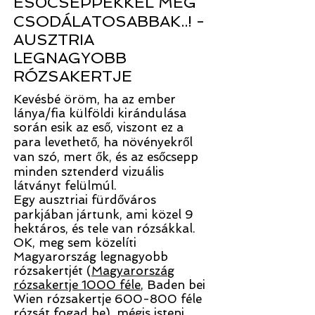
ESŐCSEPPEKKEL MÉG
CSODÁLATOSABBAK..! -
AUSZTRIA
LEGNAGYOBB
RÓZSAKERTJE
Kevésbé öröm, ha az ember
lánya/fia külföldi kirándulása
során esik az eső, viszont ez a
para levethető, ha növényekről
van szó, mert ők, és az esőcsepp
minden sztenderd vizuális
látványt felülmúl.
Egy ausztriai fürdőváros
parkjában jártunk, ami közel 9
hektáros, és tele van rózsákkal.
OK, meg sem közelíti
Magyarország legnagyobb
rózsakertjét (
Magyarország
rózsakertje 1000 féle
, Baden bei
Wien rózsakertje 600-800 féle
rózsát fogad be), mégis isteni