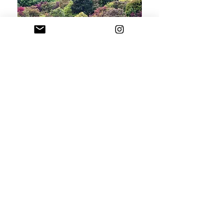
POT-POURRI KARFIOL, DOLOMIT SZÜRKE-SAS-HEGY
A MARGITSZIGETI JAPÁNKERT HARMÓNIÁJA