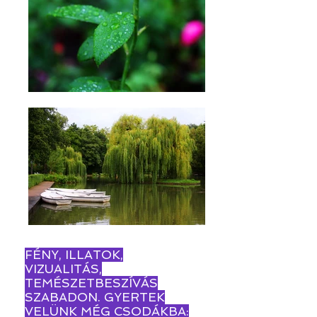
FÉNY, ILLATOK,
VIZUALITÁS,
TEMÉSZETBESZÍVÁS
SZABADON. GYERTEK
VELÜNK MÉG CSODÁKBA: