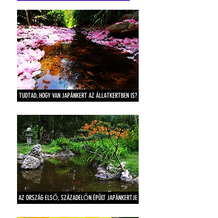
TUDTAD, HOGY VAN JAPÁNKERT AZ ÁLLATKERTBEN IS?
AZ ORSZÁG ELSŐ, SZÁZADELŐN ÉPÜLT JAPÁNKERTJE