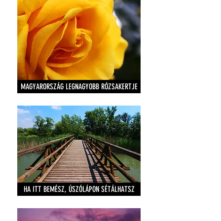
MAGYARORSZÁG LEGNAGYOBB RÓZSAKERTJE
HA ITT BEMÉSZ, ÚSZÓLÁPON SÉTÁLHATSZ