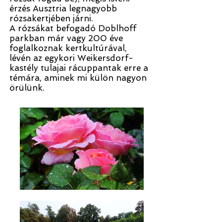
érzés Ausztria legnagyobb
rózsakertjében járni.
A rózsákat befogadó Doblhoff
parkban már vagy 200 éve
foglalkoznak kertkultúrával,
lévén az egykori Weikersdorf-
kastély tulajai rácuppantak erre a
témára, aminek mi külön nagyon
örülünk.