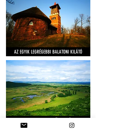
AZ EGYIK LEGRÉGEBBI BALATONI KILÁTÓ
A TIHANYI KISERDŐ TETEJÉN