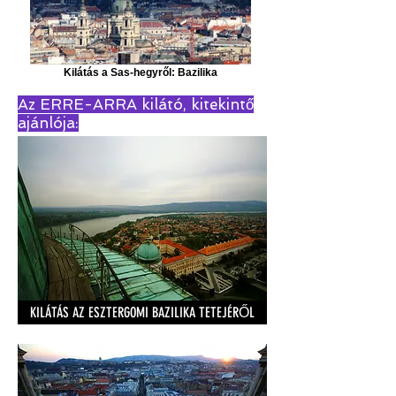
Kilátás a Sas-hegyről: Bazilika
Az ERRE-ARRA kilátó, kitekintő
ajánlója:
KILÁTÁS AZ ESZTERGOMI BAZILIKA TETEJÉRŐL