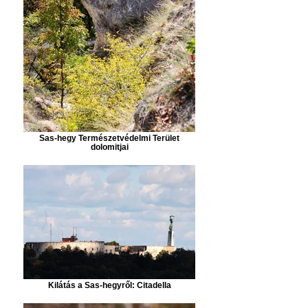
Sas-hegy Természetvédelmi Terület
dolomitjai
Kilátás a Sas-hegyről: Citadella