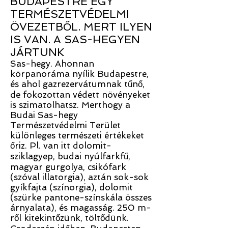
BUDAPESTRE EGY
TERMÉSZETVÉDELMI
ÖVEZETBŐL. MERT ILYEN
IS VAN. A SAS-HEGYEN
JÁRTUNK
Sas-hegy. Ahonnan
körpanoráma nyílik Budapestre,
és ahol gazrezervátumnak tűnő,
de fokozottan védett növényeket
is szimatolhatsz. Merthogy a
Budai Sas-hegy
Természetvédelmi Terület
különleges természeti értékeket
őriz. Pl. van itt dolomit-
sziklagyep, budai nyúlfarkfű,
magyar gurgolya, csikófark
(szóval illatorgia), aztán sok-sok
gyíkfajta (színorgia), dolomit
(szürke pantone-színskála összes
árnyalata), és magasság. 250 m-
ről kitekintőzünk, töltődünk.