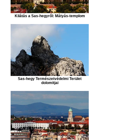
Kilátás a Sas-hegyről: Mátyás-templom
Sas-hegy Természetvédelmi Terület
dolomitjai