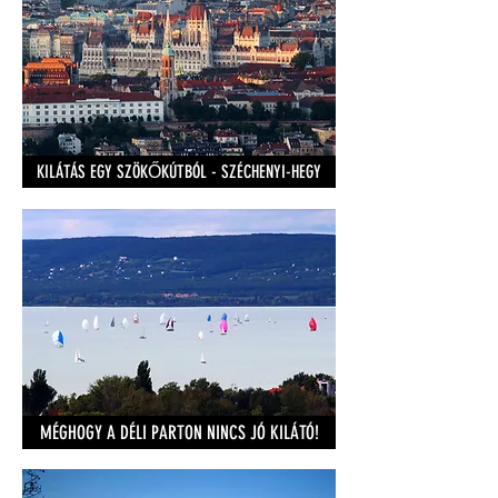
KILÁTÁS EGY SZÖKŐKÚTBÓL - SZÉCHENYI-HEGY
MÉGHOGY A DÉLI PARTON NINCS JÓ KILÁTÓ!