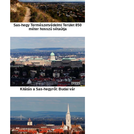
Sas-hegy Természetvédelmi Terület 850
méter hosszú sétaútja
Kilátás a Sas-hegyről: Budai vár