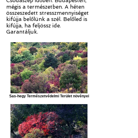
Csodaszép időben. Budapesten,
mégis a természetben. A héten
összeszedett stresszmennyiséget
kifújja belőlünk a szél. Belőled is
kifújja, ha feljössz ide.
Garantáljuk.
Sas-hegy Természetvédelmi Terület növényei