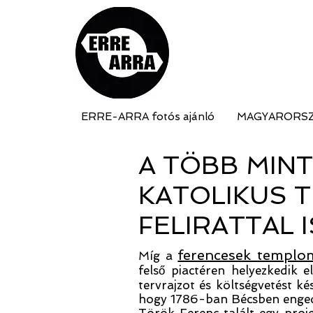
ERRE-ARRA fotós ajánló
MAGYARORS
A TÖBB MIN
KATOLIKUS 
FELIRATTAL 
ferencesek templo
Míg a
felső piactéren helyezkedik 
tervrajzot és költségvetést ké
hogy 1786-ban Bécsben engedé