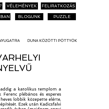
?
VÉLEMÉNYEK
FELIRATKOZÁS
KBAN
BLOGUNK
PUZZLE
NYUGATRA
DUNA KÖZÖTTI PÖTTYÖK
VARHELYI
NYELVŰ
, addig a
k
atolikus templom a
ök Ferenc plébános és esperes
 heves lobbik közepette elérte,
ítését. Ezek után Kadicsfalvi