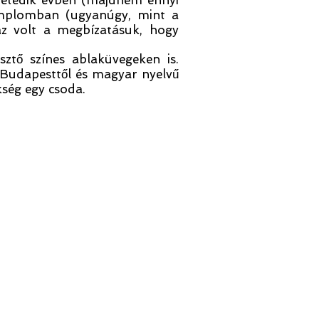
 hetedik évben (majdnem ennyi
templomban (ugyanúgy, mint a
az volt a megbízatásuk, hogy
ztő színes ablaküvegeken is.
 Budapesttől és magyar nyelvű
kség egy csoda.