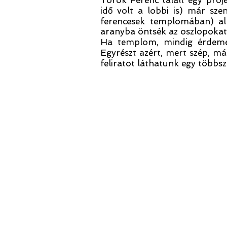
Török Ferenc talált egy proj
idő volt a lobbi is) már sz
ferencesek templomában) alk
aranyba öntsék az oszlopokat, 
Ha templom, mindig érdemes 
Egyrészt azért, mert szép, m
feliratot láthatunk egy többsz