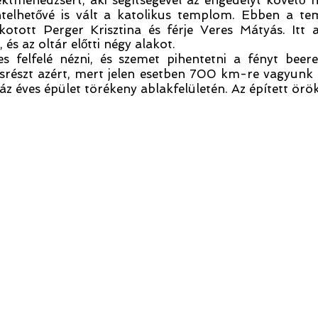
ektmenedzsert, aki segítségével az engedélyt követő
entelhetővé is vált a katolikus templom. Ebben a 
otott Perger Krisztina és férje Veres Mátyás. Itt 
és az oltár előtti négy alakot.
felfelé nézni, és szemet pihentetni a fényt beeres
ásrészt azért, mert jelen esetben 700 km-re vagyunk
áz éves épület törékeny ablakfelületén. Az épített örö