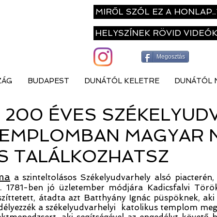
MIRŐL SZÓL EZ A HONLAP..
HELYSZÍNEK RÖVID VIDEÓ
Megosztás
ZÁG
BUDAPEST
DUNÁTÓL KELETRE
DUNÁTÓL 
T 200 ÉVES SZÉKELYUD
TEMPLOMBAN MAGYAR 
IS TALÁLKOZHATSZ
ma
a szinteltolásos Székelyudvarhely alsó piacterén
el. 1781-ben jó üzletember módjára Kadicsfalvi Tör
szíttetett, átadta azt Batthyány Ignác püspöknek, aki
lyezzék a székelyudvarhelyi katolikus templom megép