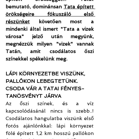
bemutató, dominánsan 
Tata épített 
örökségeire fókuszáló első 
részünk
et
 követően most a 
mindenki által ismert "Tata a vizek 
városa" jelző után megyünk, 
megnézzük milyen "vizek" vannak 
Tatán, amit csodálatos őszi 
színekkel spékelünk meg.
LÁPI KÖRNYEZETBE VISZÜNK, 
PALLÓKON LEBEGTETÜNK. 
CSODA VÁR A TATAI FÉNYES-
TANÖSVÉNYT JÁRVA
Az őszi színek, és a víz 
kapcsolódásánál nincs is szebb..! 
Csodálatos hangulatba viszünk első 
fotós ajánlónkkal: lápi környezet 
fölé épített 1,2 km hosszú pallókon 