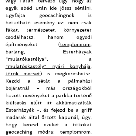
vagy Tatán, tervezd úgy, hogy az 
egyik ebéd után ide jössz sétálni. 
Egyfajta geocachingnek is 
betudható esemény ez: nem csak 
fákat, természetet, környezetet 
csodálhatsz, hanem egyedi 
építményeket (
templomrom
, 
barlang
, 
Esterházyak 
"mulatókastélya"
, a 
"mulatóskastély" nyári konyhája
, 
török mecset
) is megkereshetsz. 
Kezdd a sétát a pálmaházi 
bejáratnál - más országokból 
hozott növényeket a parkba történő 
kiültetés előtt itt akklimatizálták 
Esterházyék -, és fejezd be a griff 
madarak által őrzött kapunál, úgy, 
hogy keresd ezeket a titkokat 
geocaching módra: 
templomrom
, 