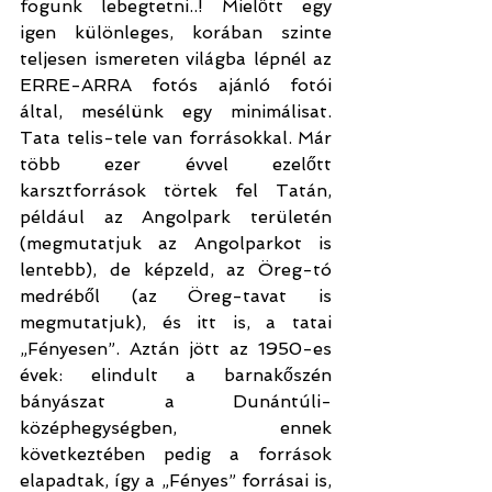
fogunk lebegtetni..! Mielőtt egy 
igen különleges, korában szinte 
teljesen ismereten világba lépnél az 
ERRE-ARRA fotós ajánló fotói 
által, mesélünk egy minimálisat. 
Tata telis-tele van forrásokkal. Már 
több ezer évvel ezelőtt 
karsztforrások törtek fel Tatán, 
például az Angolpark területén 
(megmutatjuk az Angolparkot is 
lentebb), de képzeld, az Öreg-tó 
medréből (az Öreg-tavat is 
megmutatjuk), és itt is, a tatai 
„Fényesen”. Aztán jött az 1950-es 
évek: elindult a barnakőszén 
bányászat a Dunántúli-
középhegységben, ennek 
következtében pedig a források 
elapadtak, így a „Fényes” forrásai is, 