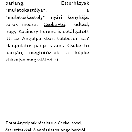
barlang
, 
Esterházyak 
"mulatókastélya"
, 
a 
"mulatóskastély" nyári konyhája
,
török mecset
, 
Cseke-tó
. Tudtad, 
hogy Kazinczy Ferenc is sétálgatott 
itt, az Angolparkban többször is..? 
Hangulatos padja is van a Cseke-tó 
partján, megfotóztuk, a képbe 
klikkelve megtalálod. :)
Tatai Angolpark részlete a Cseke-tóval, 
őszi színekkel. A varázslatos Angolparkról 