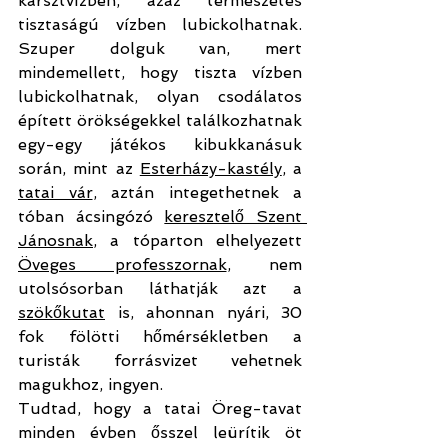
karsztvízben, azaz természetes 
tisztaságú vízben lubickolhatnak. 
Szuper dolguk van, mert 
mindemellett, hogy tiszta vízben 
lubickolhatnak, olyan csodálatos 
épített örökségekkel találkozhatnak 
egy-egy játékos kibukkanásuk 
során, mint az 
Esterházy-kastély
, a 
tatai vár
, aztán integethetnek a 
tóban ácsingózó 
keresztelő Szent 
Jánosnak
, a tóparton elhelyezett 
Öveges professzornak
, nem 
utolsósorban láthatják azt a 
szökőkutat
 is, ahonnan nyári, 30 
fok fölötti hőmérsékletben a 
turisták forrásvizet vehetnek 
magukhoz, ingyen.
Tudtad, hogy a tatai Öreg-tavat 
minden évben ősszel leürítik öt 