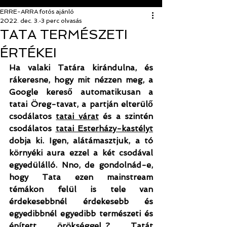
ERRE-ARRA fotós ajánló
2022. dec. 3.
3 perc olvasás
TATA TERMÉSZETI
ÉRTÉKEI
Ha valaki Tatára kirándulna, és 
rákeresne, hogy mit nézzen meg, a 
Google kereső automatikusan a 
tatai Öreg-tavat, a partján elterülő 
csodálatos 
tatai várat
 és a szintén 
csodálatos 
tatai Esterházy-kastélyt
dobja ki. Igen, alátámasztjuk, a tó 
környéki aura ezzel a két csodával 
egyedülálló. Nno, de gondolnád-e, 
hogy Tata ezen mainstream 
témákon felül is tele van 
érdekesebbnél érdekesebb és 
egyedibbnél egyedibb természeti és 
épített örökséggel..? Tatát 