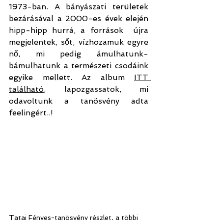
1973-ban. A bányászati területek 
bezárásával a 2000-es évek elején 
hipp-hipp hurrá, a források  újra 
megjelentek, sőt, vízhozamuk egyre 
nő, mi pedig ámulhatunk-
bámulhatunk a természeti csodáink 
egyike mellett. Az album 
ITT 
található
, lapozgassatok, mi 
odavoltunk a tanösvény adta 
feelingért..!
Tatai Fényes-tanösvény részlet, a többi 