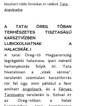
készített többi fotónkat itt találod: 
Tata 
Angolparkja
A TATAI ÖREG TÓBAN 
TERMÉSZETES TISZTASÁGÚ 
KARSZTVÍZBEN 
LUBICKOLHATNAK A 
HALACSKÁK..!
A tatai Öreg-tó Magyarország 
legrégebbi halastava, ipari méretű 
haltenyésztés folyik itt. Tata 
hivatalosan a „vizek városa”, 
területén számtalan karsztforrás 
tör fel úgy, mint például a fent 
említett 
Angolpark
, és a 
Fényes 
Tanösvény
 területén is. Szóval itt 
az Öreg-tóban a halak 