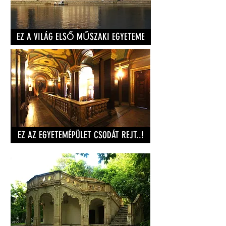
EZ A VILÁG ELSŐ MŰSZAKI EGYETEME
EZ AZ EGYETEMÉPÜLET CSODÁT REJT..!