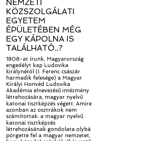
NEMZETI
KÖZSZOLGÁLATI
EGYETEM
ÉPÜLETÉBEN MÉG
EGY KÁPOLNA IS
TALÁLHATÓ..?
1808-at írunk, Magyarország
engedélyt kap Ludovika
királynétól (I. Ferenc császár
harmadik felesége) a Magyar
Királyi Honvéd Ludovika
Akadémia elnevezésű intézmény
létrehozására, magyar nyelvű
katonai tisztképzés végett. Amire
azonban az osztrákok nem
számítottak: a magyar nyelvű
katonai tisztképzés
létrehozásának gondolata olybá
pörgette fel a magyar nemzetet,