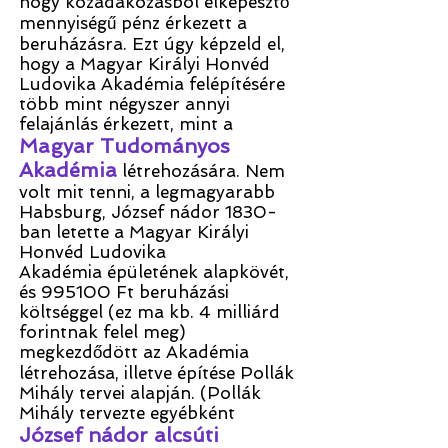
hogy közadakozásból elképesztő
mennyiségű pénz érkezett a
beruházásra. Ezt úgy képzeld el,
hogy a Magyar Királyi Honvéd
Ludovika Akadémia felépítésére
több mint négyszer annyi
felajánlás érkezett, mint a
Magyar Tudományos
Akadémia
létrehozására. Nem
volt mit tenni, a legmagyarabb
Habsburg, József nádor 1830-
ban letette a Magyar Királyi
Honvéd Ludovika
Akadémia épületének alapkövét,
és 995100 Ft beruházási
költséggel (ez ma kb. 4 milliárd
forintnak felel meg)
megkezdődött az Akadémia
létrehozása, illetve építése Pollák
Mihály tervei alapján. (Pollák
Mihály tervezte egyébként
József nádor alcsúti