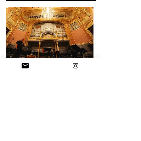
VESSZ EL A ZENEAKADÉMIA APRÓ RÉSZLETEIBEN!
A NEMZETI MÚZEUMUNK, ÉS PALOTÁINK KÖRÜLÖTTE