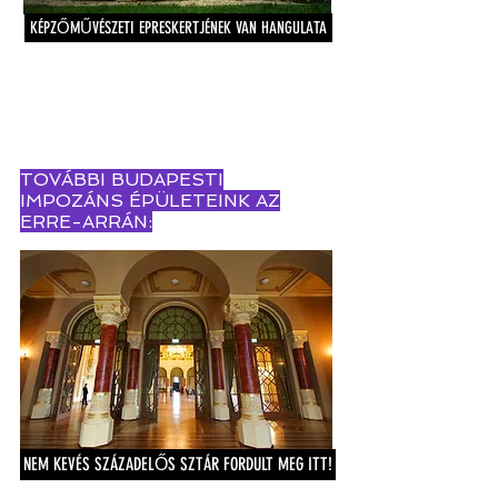
KÉPZŐMŰVÉSZETI EPRESKERTJÉNEK VAN HANGULATA
TOVÁBBI BUDAPESTI
IMPOZÁNS ÉPÜLETEINK AZ
ERRE-ARRÁN:
NEM KEVÉS SZÁZADELŐS SZTÁR FORDULT MEG ITT!