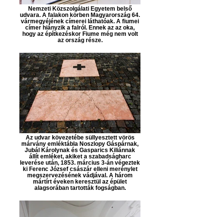
Nemzeti Közszolgálati Egyetem belső
udvara. A falakon körben Magyarország 64.
vármegyéjének címerei láthatóak. A fiumei
címer hiányzik a falról. Ennek az az oka,
hogy az építkezéskor Fiume még nem volt
az ország része.
Az udvar kövezetébe süllyesztett vörös
márvány emléktábla Noszlopy Gáspárnak,
Jubál Károlynak és Gasparics Kiliánnak
állít emléket, akiket a szabadságharc
leverése után, 1853. március 3-án végeztek
ki Ferenc József császár elleni merénylet
megszervezésének vádjával. A három
mártírt éveken keresztül az épület
alagsorában tartották fogságban.