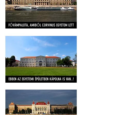
FŐVÁMPALOTA, AMIBŐL CORVINUS EGYETEM LETT
EBBEN AZ EGYETEMI ÉPÜLETBEN KÁPOLNA IS VAN..!