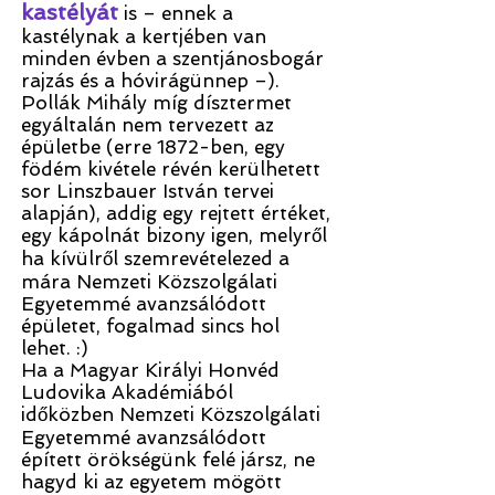
kastélyát
is – ennek a
kastélynak a kertjében van
minden évben a szentjánosbogár
rajzás és a hóvirágünnep –).
Pollák Mihály míg dísztermet
egyáltalán nem tervezett az
épületbe (erre 1872-ben, egy
födém kivétele révén kerülhetett
sor Linszbauer István tervei
alapján), addig egy rejtett értéket,
egy kápolnát bizony igen, melyről
ha kívülről szemrevételezed a
mára Nemzeti Közszolgálati
Egyetemmé avanzsálódott
épületet, fogalmad sincs hol
lehet. :)
Ha a Magyar Királyi Honvéd
Ludovika Akadémiából
időközben Nemzeti Közszolgálati
Egyetemmé avanzsálódott
épített örökségünk felé jársz, ne
hagyd ki az egyetem mögött