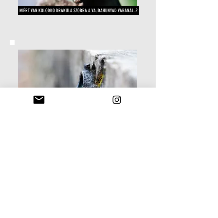
MIÉRT VAN KOLODKO DRAKULA SZOBRA A VAJDAHUNYAD VÁRÁNÁL..?
VILÁGHÍRŰVÉ LETT PISZOÁR IS ADOTT MÁR ÖTLETET KOLODKONAK