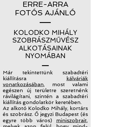
ERRE-ARRA
FOTÓS AJÁNLÓ
KOLODKO MIHÁLY
SZOBRÁSZMŰVÉSZ
ALKOTÁSAINAK
NYOMÁBAN
Már tekintettünk szabadtéri
kiállításra
kálváriák
vonatkozásában
, most valami
egészen új területre szeretnénk
rávilágítani, szintén a szabadtéri
kiállítás gondolatkör keretében.
Az alkotó Kolodko Mihály, kortárs
és szobrász. Ő jegyzi Budapest (és
egyre több város)
miniszobrait
,
melyek azon felül, hogy mind-