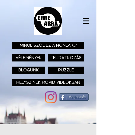
MIRŐL SZÓL EZ A HONLAP..?
VÉLEMÉNYEK
FELIRATKOZÁS
BLOGUNK
PUZZLE
HELYSZÍNEK RÖVID VIDEÓKBAN
Megosztás