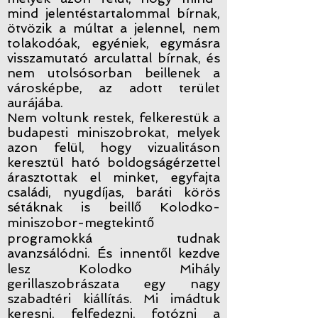
mind jelentéstartalommal bírnak,
ötvözik a múltat a jelennel, nem
tolakodóak, egyéniek, egymásra
visszamutató arculattal bírnak, és
nem utolsósorban beillenek a
városképbe, az adott terület
aurájába.
Nem voltunk restek, felkerestük a
budapesti miniszobrokat, melyek
azon felül, hogy vizualitáson
keresztül ható boldogságérzettel
árasztottak el minket, egyfajta
családi, nyugdíjas, baráti körös
sétáknak is beillő Kolodko-
miniszobor-megtekintő
programokká tudnak
avanzsálódni. És innentől kezdve
lesz Kolodko Mihály
gerillaszobrászata egy nagy
szabadtéri kiállítás. Mi imádtuk
keresni, felfedezni, fotózni a