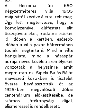
azt.
A Hermina úti 650
négyzetméteres villa 1905
májusától kezdve élettel telt meg.
Úgy lett megtervezve, hogy a
komolyzenével aláfestett elit
összejöveteleket, irodalmi esteket
jó időben a kertben, esősebb
időben a villa pazar báltermében
tudják megtartani. Mind a villa
hangulata, mind a házaspár
aurája
neves közéleti személyeket
vonzottak a helyszínre, amit
megmutatunk.
Sipeki Balás Bélát
művészeti körökben is tisztelet
övezte, beválasztották őt az
1925-ben megvalósult Jókai
centenárium előkészítésébe, de
számos jótékonysági díjjal,
elismeréssel is rendelkezett.