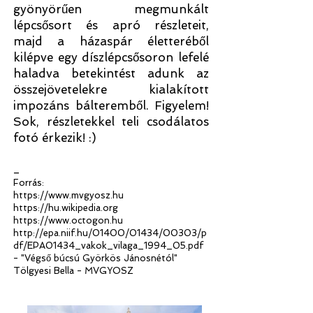
gyönyörűen megmunkált
lépcsősort és apró részleteit,
majd a házaspár életteréből
kilépve egy díszlépcsősoron lefelé
haladva betekintést adunk az
összejövetelekre kialakított
impozáns bálteremből. Figyelem!
Sok, részletekkel teli csodálatos
fotó érkezik! :)
_
Forrás:
https://www.mvgyosz.hu
https://hu.wikipedia.org
https://www.octogon.hu
http://epa.niif.hu/01400/01434/00303/p
df/EPA01434_vakok_vilaga_1994_05.pdf
- "Végső búcsú Györkös Jánosnétól"
Tölgyesi Bella - MVGYOSZ