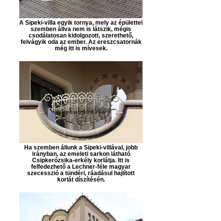
A Sipeki-villa egyik tornya, mely az épülettel
szemben állva nem is látszik, mégis
csodálatosan kidolgozott, szerethető,
felvágyik oda az ember. Az ereszcsatornák
még itt is mívesek.
Ha szemben állunk a Sipeki-villával, jobb
irányban, az emeleti sarkon látható
Csipkerózsika-erkély korlátja. Itt is
felfedezhető a Lechner-féle magyar
szecesszió a tündéri, ráadásul hajlított
korlát díszítésén.