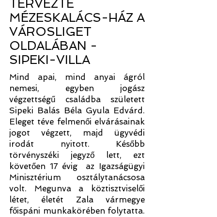
TERVEZTE
MÉZESKALÁCS-HÁZ A
VÁROSLIGET
OLDALÁBAN -
SIPEKI-VILLA
Mind apai, mind anyai ágról
nemesi, egyben jogász
végzettségű családba született
Sipeki Balás Béla Gyula Edvárd.
Eleget téve felmenői elvárásainak
jogot végzett, majd ügyvédi
irodát nyitott. Később
törvényszéki jegyző lett, ezt
követően 17 évig az Igazságügyi
Minisztérium osztálytanácsosa
volt. Megunva a köztisztviselői
létet, életét Zala vármegye
főispáni munkakörében folytatta.