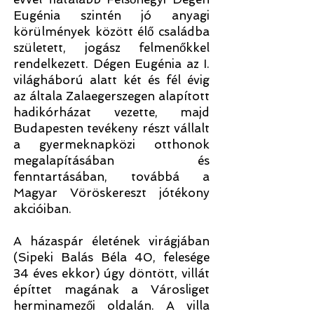
Eugénia szintén jó anyagi
körülmények között élő családba
született, jogász felmenőkkel
rendelkezett. Dégen Eugénia az I.
világháború alatt két és fél évig
az általa Zalaegerszegen alapított
hadikórházat vezette, majd
Budapesten tevékeny részt vállalt
a gyermeknapközi otthonok
megalapításában és
fenntartásában, továbbá a
Magyar Vöröskereszt jótékony
akcióiban.
A házaspár életének virágjában
(Sipeki Balás Béla 40, felesége
34 éves ekkor) úgy döntött, villát
építtet magának a Városliget
herminamezői oldalán. A villa