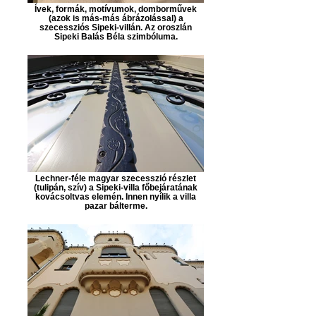
Ívek, formák, motívumok, domborművek
(azok is más-más ábrázolással) a
szecessziós Sipeki-villán. Az oroszlán
Sipeki Balás Béla szimbóluma.
Lechner-féle magyar szecesszió részlet
(tulipán, szív) a Sipeki-villa főbejáratának
kovácsoltvas elemén. Innen nyílik a villa
pazar bálterme.