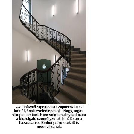
Az elbűvölő Sipeki-villa Csipkerózsika-
kastélyának cselédlépcsője. Nagy, tágas,
világos, emberi. Nem véletlenül nyilatkozott
a kiszolgáló személyzetük is hálásan a
házaspárról. Emberszeretetük itt is
megnyilvánult.