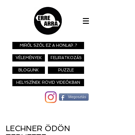
MIRŐL SZÓL EZ A HONLAP..?
VÉLEMÉNYEK
FELIRATKOZÁS
BLOGUNK
PUZZLE
HELYSZÍNEK RÖVID VIDEÓKBAN
Megosztás
LECHNER ÖDÖN