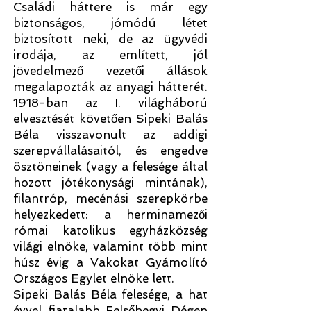
Családi háttere is már egy
biztonságos, jómódú létet
biztosított neki, de az ügyvédi
irodája, az említett, jól
jövedelmező vezetői állások
megalapozták az anyagi hátterét.
1918-ban az I. világháború
elvesztését követően Sipeki Balás
Béla visszavonult az addigi
szerepvállalásaitól, és engedve
ösztöneinek (vagy a felesége által
hozott jótékonysági mintának),
filantróp, mecénási szerepkörbe
helyezkedett: a herminamezői
római katolikus egyházközség
világi elnöke, valamint több mint
húsz évig a Vakokat Gyámolító
Országos Egylet elnöke lett.
Sipeki Balás Béla felesége, a hat
évvel fiatalabb Felsőhegyi Dégen