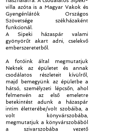
használatra. A csodálatos Sipeki-
villa azóta is a Magyar Vakok és
Gyengénlátók Országos
Szövetsége székházaként
funkcionál.
A Sipeki házaspár valami
gyönyörűt akart adni, cselekvő
emberszeretetből.
A fotóink által megmutatjuk
Nektek az épületet és annak
csodálatos részleteit kívülről,
majd bemegyünk az épületbe a
hátsó, személyzeti lépcsőn, ahol
felmenvén az első emeletre
betekintést adunk a házaspár
intim életterébe/volt szobáiba, a
volt könyvárszobába,
megmutatjuk a könyvárszobából
a szivarszobába vezető