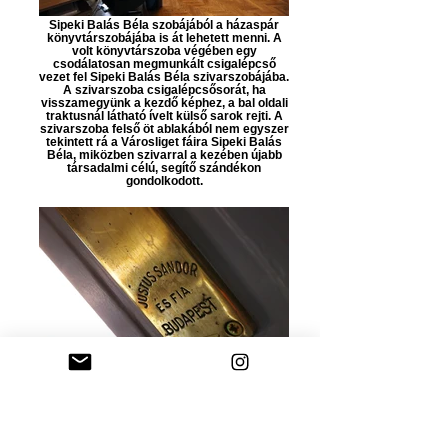
Sipeki Balás Béla szobájából a házaspár
könyvtárszobájába is át lehetett menni. A
volt könyvtárszoba végében egy
csodálatosan megmunkált csigalépcső
vezet fel Sipeki Balás Béla szivarszobájába.
A szivarszoba csigalépcsősorát, ha
visszamegyünk a kezdő képhez, a bal oldali
traktusnál látható ívelt külső sarok rejti. A
szivarszoba felső öt ablakából nem egyszer
tekintett rá a Városliget fáira Sipeki Balás
Béla, miközben szivarral a kezében újabb
társadalmi célú, segítő szándékon
gondolkodott.
Könyvtárszoba részlet: Justus Sándor és
fia redőnygyárában készült redőnyfelhúzó.
Apa és fia cége a Vörösmarty utca 24/b-ben
székelt.