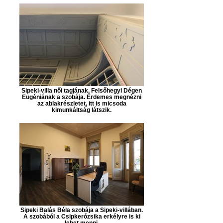
Sipeki-villa női tagjának, Felsőhegyi Dégen
Eugéniának a szobája. Érdemes megnézni
az ablakrészletet, itt is micsoda
kimunkáltság látszik.
Sipeki Balás Béla szobája a Sipeki-villában.
A szobából a Csipkerózsika erkélyre is ki
lehet menni.