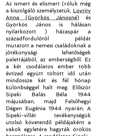
Az ismert és elismert (róluk még
a kiszolgáló személyzetük,
Lovrity
Anna (Györkös Jánosné)
és
Györkös János is hálásan
nyilatkozott ) házaspár a
századfordulótól példát
mutatott a nemesi családoknak a
jótékonysági lehetőségek
palettájából, az emberségből. Ez
a két csodálatos ember több
évtized együtt töltött idő után
mindössze két és fél hónap
különbséggel halt meg. Először
Sipeki Balás Béla 1944
májusában, majd Felsőhegyi
Dégen Eugénia 1944 nyarán. A
Sipeki-villát tevékenységük
utolsó követendő példájaként a
vakok egyletére hagyták örökös