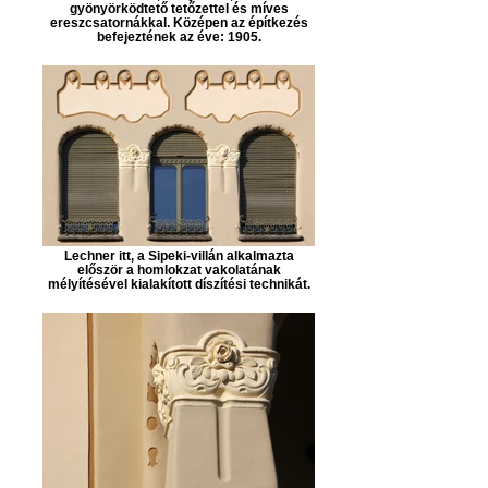
gyönyörködtető tetőzettel és míves
ereszcsatornákkal. Középen az építkezés
befejeztének az éve: 1905.
Lechner itt, a Sipeki-villán alkalmazta
először a homlokzat vakolatának
mélyítésével kialakított díszítési technikát.