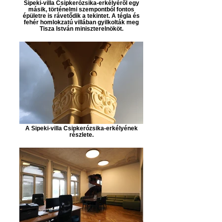
Sipeki-villa Csipkerózsika-erkélyéről egy
másik, történelmi szempontból fontos
épületre is rávetődik a tekintet. A tégla és
fehér homlokzatú villában gyilkolták meg
Tisza István miniszterelnököt.
A Sipeki-villa Csipkerózsika-erkélyének
részlete.