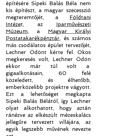
építésére Sipeki Balás Béla nem
kis építészt, a magyar szecesszió
megteremtőjét, a
Földtani
Intéze
t, az
Iparművészeti
Múzeum
, a
Magyar Királyi
Postatakarékpénztár
, és számos
más csodálatos épület tervezőjét,
Lechner Ödönt kérte fel. Okos
megkeresés volt, Lechner Ödön
ekkor már túl volt a
gigaalkotásain, 60 felé
közeledett, és élhetőbb,
emberközelibb projektre vágyott.
Ezt a lehetőséget megkapta
Sipeki Balás Bélától, így Lechner
olyat alkothatott, hogy aztán
ránézve az elkészült mézeskalács
jellegűre tervezett villájára, az
egyik legszebb művének nevezte