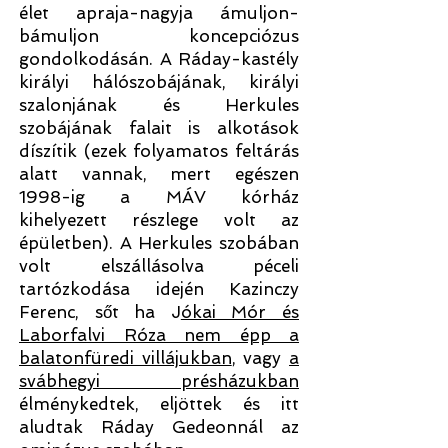
élet apraja-nagyja ámuljon-
bámuljon koncepciózus
gondolkodásán. A Ráday-kastély
királyi hálószobájának, királyi
szalonjának és Herkules
szobájának falait is alkotások
díszítik (ezek folyamatos feltárás
alatt vannak, mert egészen
1998-ig a MÁV kórház
kihelyezett részlege volt az
épületben). A Herkules szobában
volt elszállásolva péceli
tartózkodása idején Kazinczy
Ferenc, sőt ha J
ókai Mór és
Laborfalvi Róza nem épp a
balatonfüredi villájukban
, vagy
a
svábhegyi présházukban
élménykedtek, eljöttek és itt
aludtak Ráday Gedeonnál az