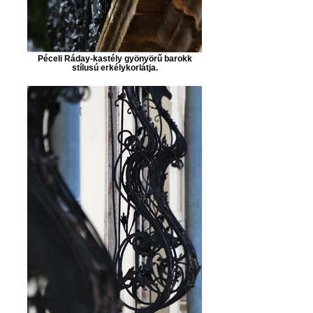
Péceli Ráday-kastély gyönyörű barokk
stílusú erkélykorlátja.