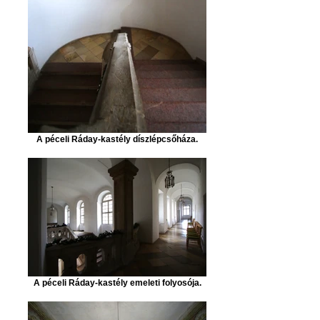
A péceli Ráday-kastély díszlépcsőháza.
A péceli Ráday-kastély emeleti folyosója.