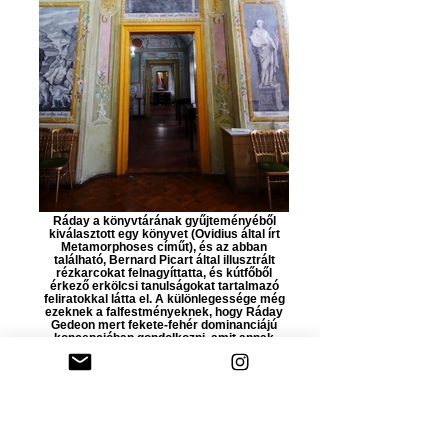
Ráday a könyvtárának gyűjteményéből
kiválasztott egy könyvet (Ovidius által írt
Metamorphoses címűt), és az abban
található, Bernard Picart által illusztrált
rézkarcokat felnagyíttatta, és kútfőből
érkező erkölcsi tanulságokat tartalmazó
feliratokkal látta el. A különlegessége még
ezeknek a falfestményeknek, hogy Ráday
Gedeon mert fekete-fehér dominanciájú
koncepcióban gondolkozni, amit annak
előtte senki nem tett.