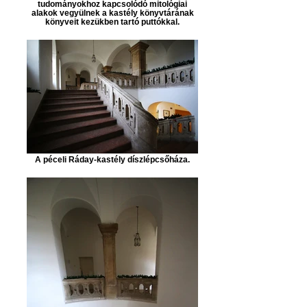
tudományokhoz kapcsolódó mitológiai
alakok vegyülnek a kastély könyvtárának
könyveit kezükben tartó puttókkal.
A péceli Ráday-kastély díszlépcsőháza.