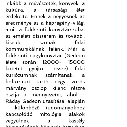
inkább a művészetek, könyvek, a
kultúra, a társasági élet
érdekelte. Ennek a négyesnek az
eredménye az a képregény-világ,
amit a földszinti könyvtárszoba,
az emeleti díszterem és további,
kisebb szobák falai
kommunikálnak felénk. Már a
földszinti nagykönyvtár (Gedeon
élete során 12000- 15000
kötetet gyűjtött össze) falai
kuriózumnak számítanak: a
boltozatot tartó négy vörös
márvány oszlop kilenc részre
osztja a mennyezetet, ahol -
Ráday Gedeon utasításai alapján
- különböző tudományokhoz
kapcsolódó mitológiai alakok
vegyülnek a kastély