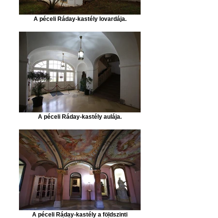
A péceli Ráday-kastély lovardája.
A péceli Ráday-kastély aulája.
A péceli Ráday-kastély a földszinti