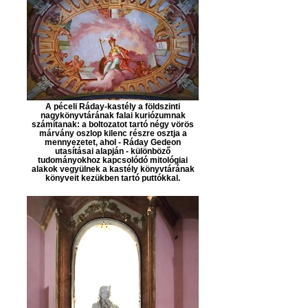
A péceli Ráday-kastély a földszinti
nagykönyvtárának falai kuriózumnak
számítanak: a boltozatot tartó négy vörös
márvány oszlop kilenc részre osztja a
mennyezetet, ahol - Ráday Gedeon
utasításai alapján - különböző
tudományokhoz kapcsolódó mitológiai
alakok vegyülnek a kastély könyvtárának
könyveit kezükben tartó puttókkal.