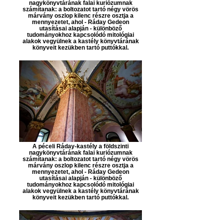
nagykönyvtárának falai kuriózumnak
számítanak: a boltozatot tartó négy vörös
márvány oszlop kilenc részre osztja a
mennyezetet, ahol - Ráday Gedeon
utasításai alapján - különböző
tudományokhoz kapcsolódó mitológiai
alakok vegyülnek a kastély könyvtárának
könyveit kezükben tartó puttókkal.
A péceli Ráday-kastély a földszinti
nagykönyvtárának falai kuriózumnak
számítanak: a boltozatot tartó négy vörös
márvány oszlop kilenc részre osztja a
mennyezetet, ahol - Ráday Gedeon
utasításai alapján - különböző
tudományokhoz kapcsolódó mitológiai
alakok vegyülnek a kastély könyvtárának
könyveit kezükben tartó puttókkal.