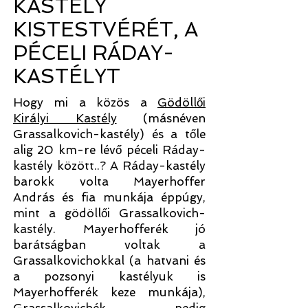
KASTÉLY
KISTESTVÉRÉT, A
PÉCELI RÁDAY-
KASTÉLYT
Hogy mi a közös a
Gödöllői
Királyi Kastély
(másnéven
Grassalkovich-kastély) és a tőle
alig 20 km-re lévő péceli Ráday-
kastély között..? A Ráday-kastély
barokk volta Mayerhoffer
András és fia munkája éppúgy,
mint a gödöllői Grassalkovich-
kastély. Mayerhofferék jó
barátságban voltak a
Grassalkovichokkal (a hatvani és
a pozsonyi kastélyuk is
Mayerhofferék keze munkája),