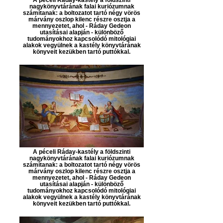
nagykönyvtárának falai kuriózumnak
számítanak: a boltozatot tartó négy vörös
márvány oszlop kilenc részre osztja a
mennyezetet, ahol - Ráday Gedeon
utasításai alapján - különböző
tudományokhoz kapcsolódó mitológiai
alakok vegyülnek a kastély könyvtárának
könyveit kezükben tartó puttókkal.
A péceli Ráday-kastély a földszinti
nagykönyvtárának falai kuriózumnak
számítanak: a boltozatot tartó négy vörös
márvány oszlop kilenc részre osztja a
mennyezetet, ahol - Ráday Gedeon
utasításai alapján - különböző
tudományokhoz kapcsolódó mitológiai
alakok vegyülnek a kastély könyvtárának
könyveit kezükben tartó puttókkal.