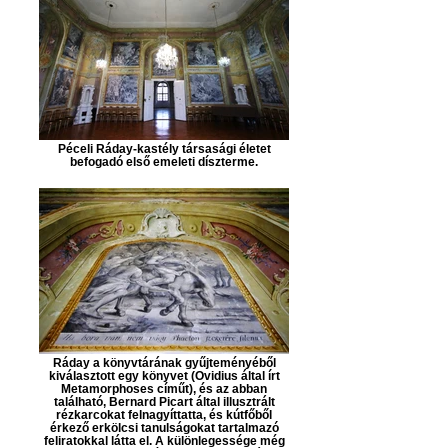
Péceli Ráday-kastély társasági életet
befogadó első emeleti díszterme.
Ráday a könyvtárának gyűjteményéből
kiválasztott egy könyvet (Ovidius által írt
Metamorphoses címűt), és az abban
található, Bernard Picart által illusztrált
rézkarcokat felnagyíttatta, és kútfőből
érkező erkölcsi tanulságokat tartalmazó
feliratokkal látta el. A különlegessége még