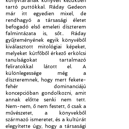
könyvtárának könyveit kezükben
tartó puttókkal. Ráday Gedeon
már itt egyedien mixel, de
rendhagyó a társasági életet
befogadó első emeleti díszterem
falmintázata is, sőt.. Ráday
gyűjteményének egyik könyvéből
kiválasztott mitológiai képeket,
melyeket kútfőből érkező erkölcsi
tanulságokat tartalmazó
feliratokkal látott el. A
különlegessége még a
díszteremnek, hogy mert fekete-
fehér dominanciájú
koncepcióban gondolkozni, amit
annak előtte senki nem tett.
Nem-nem, ő nem festett, ő csak a
művészetet, a könyvekből
származó ismeretet, és a kultúrát
elegyítette úgy, hogy a társasági