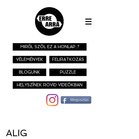
MIRŐL SZÓL EZ A HONLAP..?
VÉLEMÉNYEK
FELIRATKOZÁS
BLOGUNK
PUZZLE
HELYSZÍNEK RÖVID VIDEÓKBAN
Megosztás
ALIG