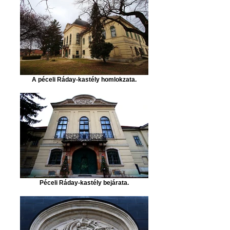
A péceli Ráday-kastély homlokzata.
Péceli Ráday-kastély bejárata.