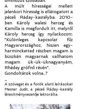
ominózus szobában.
A múlt hírességei mellett
jelenkori híresség is ellátogatott a
péceli Ráday-kastélyba: 2010-
ben Károly walesi herceg és
Kamilla is megfordult itt, melyről
Károly herceg így nyilatkozott:
"Különleges kapcsolat fűz
Magyarországhoz, hiszen egy-
harmincketted részben magam is
büszkén magyarnak vallhatom
magam ük-ük-üknagyanyám,
Rhédey grófnő révén".
Gondoltátok volna..?
_
A szöveget és a fotók alatti leírásokat
Mester Judit, a péceli Ráday-kastély
létesítményvezetője lektorálta.