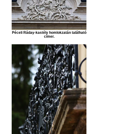
Péceli Ráday-kastély homlokzatán található
címer.