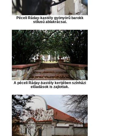
Péceli Ráday-kastély gyönyörű barokk
stílusú ablakrácsai.
A péceli Ráday-kastély kertjében színházi
előadások is zajlottak.