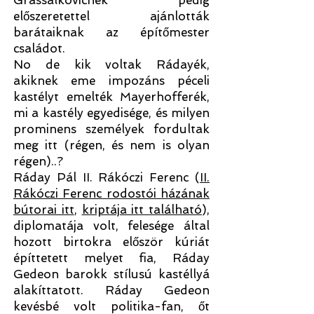
Grassalkovichék pedig
előszeretettel ajánlották
barátaiknak az építőmester
családot.
No de kik voltak Rádayék,
akiknek eme impozáns péceli
kastélyt emelték Mayerhofferék,
mi a kastély egyedisége, és milyen
prominens személyek fordultak
meg itt (régen, és nem is olyan
régen)..?
Ráday Pál II. Rákóczi Ferenc (
II.
Rákóczi Ferenc rodostói házának
bútorai itt
,
kriptája itt található
),
diplomatája volt, felesége által
hozott birtokra először kúriát
építtetett melyet fia, Ráday
Gedeon barokk stílusú kastéllyá
alakíttatott. Ráday Gedeon
kevésbé volt politika-fan, őt