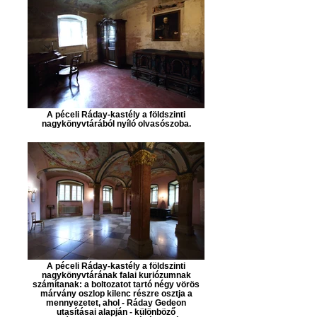
A péceli Ráday-kastély a földszinti
nagykönyvtárából nyíló olvasószoba.
A péceli Ráday-kastély a földszinti
nagykönyvtárának falai kuriózumnak
számítanak: a boltozatot tartó négy vörös
márvány oszlop kilenc részre osztja a
mennyezetet, ahol - Ráday Gedeon
utasításai alapján - különböző