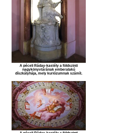
A péceli Ráday-kastély a földszinti
nagykönyvtárának emberalakú
díszkályhája, mely kuriózumnak számít.
A péceli Ráday-kastély a földszinti