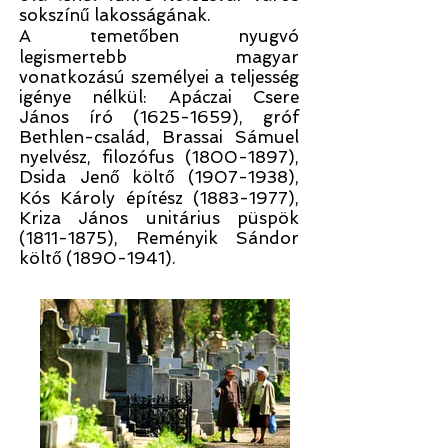
sokszínű lakosságának.
A temetőben nyugvó
legismertebb magyar
vonatkozású személyei a teljesség
igénye nélkül: Apáczai Csere
János író
(1625-1659)
, gróf
Bethlen-család, Brassai Sámuel
nyelvész, filozófus
(1800-1897)
,
Dsida Jenő költő
(1907-1938)
,
Kós Károly építész
(1883-1977)
,
Kriza János unitárius püspök
(1811-1875)
, Reményik Sándor
költő
(1890-1941)
.