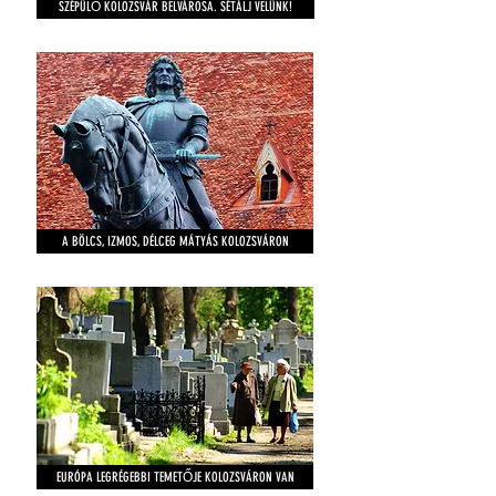
SZÉPÜLŐ KOLOZSVÁR BELVÁROSA. SÉTÁLJ VELÜNK!
A BÖLCS, IZMOS, DÉLCEG MÁTYÁS KOLOZSVÁRON
EURÓPA LEGRÉGEBBI TEMETŐJE KOLOZSVÁRON VAN