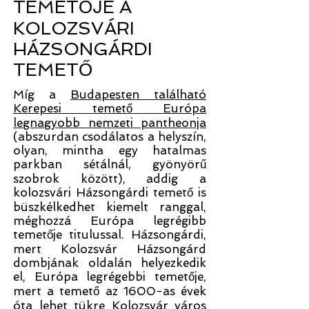
TEMETŐJE A
KOLOZSVÁRI
HÁZSONGÁRDI
TEMETŐ
Míg a
Budapesten található
Kerepesi temető Európa
legnagyobb nemzeti pantheonja
(abszurdan csodálatos a helyszín,
olyan, mintha egy hatalmas
parkban sétálnál, gyönyörű
szobrok között), addig a
kolozsvári Házsongárdi temető is
büszkélkedhet kiemelt ranggal,
méghozzá Európa legrégibb
temetője titulussal. Házsongárdi,
mert Kolozsvár Házsongárd
dombjának oldalán helyezkedik
el, Európa legrégebbi temetője,
mert a temető az 1600-as évek
óta lehet tükre Kolozsvár város