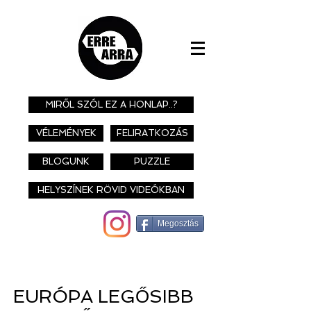
MIRŐL SZÓL EZ A HONLAP..?
VÉLEMÉNYEK
FELIRATKOZÁS
BLOGUNK
PUZZLE
HELYSZÍNEK RÖVID VIDEÓKBAN
Megosztás
EURÓPA LEGŐSIBB