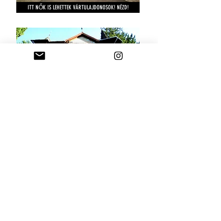
ITT NŐK IS LEHETTEK VÁRTULAJDONOSOK! NÉZD!
A PUSZTULÁSRA ÍTÉLT BERNÁDY-VILLA SZOVÁTÁN
HOGY LETT A MINIKÁPOLNA "JÉZUS-SZÍVE" KÁPOLNA?