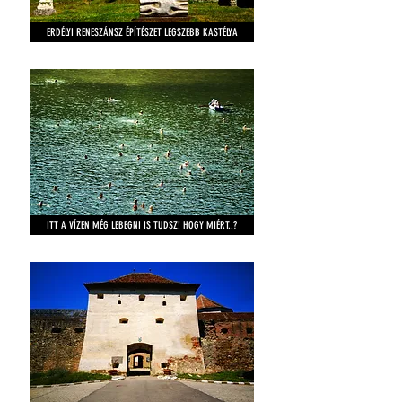
ERDÉLYI RENESZÁNSZ ÉPÍTÉSZET LEGSZEBB KASTÉLYA
ITT A VÍZEN MÉG LEBEGNI IS TUDSZ! HOGY MIÉRT..?