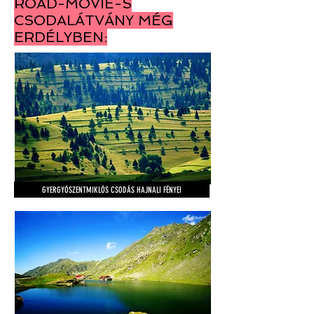
ROAD-MOVIE-S
CSODALÁTVÁNY MÉG
ERDÉLYBEN:
GYERGYÓSZENTMIKLÓS CSODÁS HAJNALI FÉNYEI