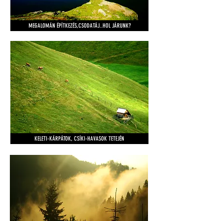
MEGALOMÁN ÉPÍTKEZÉS,CSODATÁJ..HOL JÁRUNK?
KELETI-KÁRPÁTOK, CSÍKI-HAVASOK TETEJÉN