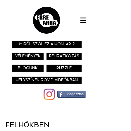
MIRŐL SZÓL EZ A HONLAP..?
VÉLEMÉNYEK
FELIRATKOZÁS
BLOGUNK
PUZZLE
HELYSZÍNEK RÖVID VIDEÓKBAN
Megosztás
FELHŐKBEN