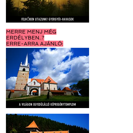
FELHŐBEN UTAZUNK! GYERGYÓI-HAVASOK
MERRE MENJ MÉG
ERDÉLYBEN..?
ERRE-ARRA AJÁNLÓ:
A VILÁGON EGYEDÜLÁLLÓ KÉPREGÉNYTEMPLOM