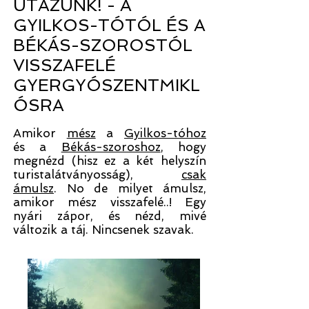
UTAZUNK! - A
GYILKOS-TÓTÓL ÉS A
BÉKÁS-SZOROSTÓL
VISSZAFELÉ
GYERGYÓSZENTMIKL
ÓSRA
Amikor
mész
a
Gyilkos-tóhoz
és
a
Békás-szoroshoz
, hogy
megnézd (hisz ez a két helyszín
turistalátványosság),
csak
ámulsz
. No de milyet ámulsz,
amikor mész visszafelé..! Egy
nyári zápor, és nézd, mivé
változik a táj. Nincsenek szavak.