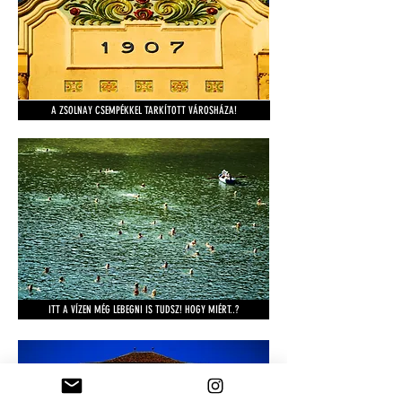
A ZSOLNAY CSEMPÉKKEL TARKÍTOTT VÁROSHÁZA!
ITT A VÍZEN MÉG LEBEGNI IS TUDSZ! HOGY MIÉRT..?