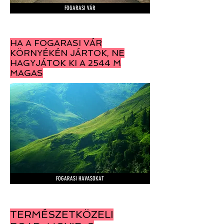
FOGARASI VÁR
HA A FOGARASI VÁR
KÖRNYÉKÉN JÁRTOK, NE
HAGYJÁTOK KI A 2544 M
MAGAS
FOGARASI HAVASOKAT
TERMÉSZETKÖZELI