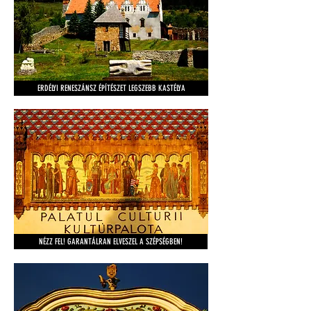
ERDÉLYI RENESZÁNSZ ÉPÍTÉSZET LEGSZEBB KASTÉLYA
NÉZZ FEL! GARANTÁLRAN ELVESZEL A SZÉPSÉGBEN!