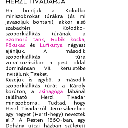
HERZL TIVADARJA
Ha bontjuk a Kolodko
miniszobrokat túrákra (és mi
javasoljuk bontani), akkor első
szabadtéri Kolodko-
szoborkiállítás túrának a
Szomorú tank
,
Rubik kocka
,
Főkukac
és
Lufikutya
négyest
ajánljuk. A második
szoborkiállítás túra
vonatkozásában a pesti oldal
dominánsan VII. kerületébe
invitálunk Titeket.
Kezdjük is egyből a második
szoborkiállítás túrát a Károly
körúton, a
Zsinagóga
lábánál
található Herzl Tivadar
miniszoborral. Tudtad, hogy
Herzl Tivadarról Jeruzsálemben
egy hegyet (Herzl-hegy) neveztek
el..? A Pesten 1860-ban, egy
Dohány utcai házban született