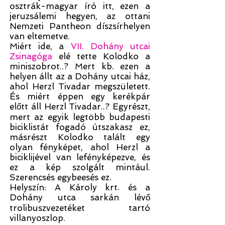
osztrák-magyar író itt, ezen a
jeruzsálemi hegyen, az ottani
Nemzeti Pantheon díszsírhelyen
van eltemetve.
Miért ide, a
VII. Dohány utcai
Zsinagóga
elé tette Kolodko a
miniszobrot..? Mert kb. ezen a
helyen állt az a Dohány utcai ház,
ahol Herzl Tivadar megszületett.
És miért éppen egy kerékpár
előtt áll Herzl Tivadar..? Egyrészt,
mert az egyik legtöbb budapesti
biciklistát fogadó útszakasz ez,
másrészt Kolodko talált egy
olyan fényképet, ahol Herzl a
biciklijével van lefényképezve, és
ez a kép szolgált mintául.
Szerencsés egybeesés ez.
Helyszín: A Károly krt. és a
Dohány utca sarkán lévő
trolibuszvezetéket tartó
villanyoszlop.