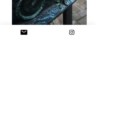
KOLODKO MIHÁLY SZOBRÁSZMŰVÉSZ TOVÁBBI MINISZOBRAI: >>