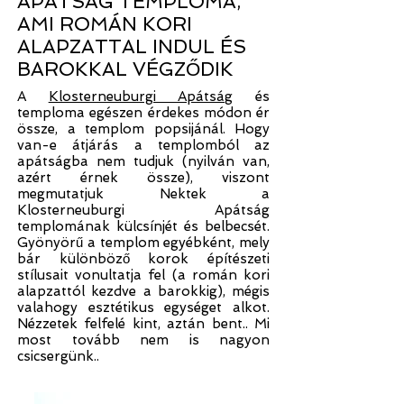
APÁTSÁG TEMPLOMA,
AMI ROMÁN KORI
ALAPZATTAL INDUL ÉS
BAROKKAL VÉGZŐDIK
A
Klosterneuburgi Apátság
és
temploma egészen érdekes módon ér
össze, a templom popsijánál. Hogy
van-e átjárás a templomból az
apátságba nem tudjuk (nyilván van,
azért érnek össze), viszont
megmutatjuk Nektek a
Klosterneuburgi Apátság
templomának külcsínjét és belbecsét.
Gyönyörű a templom egyébként, mely
bár különböző korok építészeti
stílusait vonultatja fel (a román kori
alapzattól kezdve a barokkig), mégis
valahogy esztétikus egységet alkot.
Nézzetek felfelé kint, aztán bent.. Mi
most tovább nem is nagyon
csicsergünk..