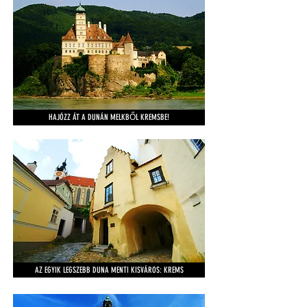
HAJÓZZ ÁT A DUNÁN MELKBŐL KREMSBE!
AZ EGYIK LEGSZEBB DUNA MENTI KISVÁROS: KREMS