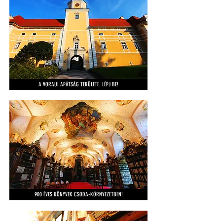
A VORAUI APÁTSÁG TERÜLETE. LÉPJ BE!
900 ÉVES KÖNYVEK CSODA-KÖRNYEZETBEN!