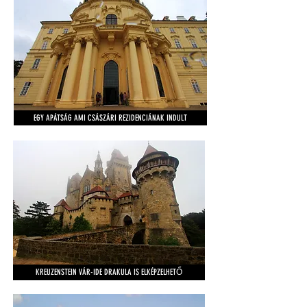
EGY APÁTSÁG AMI CSÁSZÁRI REZIDENCIÁNAK INDULT
KREUZENSTEIN VÁR-IDE DRAKULA IS ELKÉPZELHETŐ