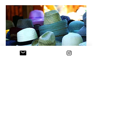
AUTENTIKUS MINI-PIAC A FOGARASI VÁRNÁL
A KÁPTALANTÓTI TRENDI PIAC BALATONFELVIDÉKEN