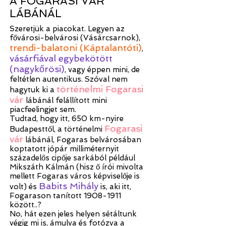
A FOGARASI VÁR
LÁBÁNÁL
Szeretjük a piacokat. Legyen az
fővárosi-belvárosi (Vásárcsarnok),
trendi-balatoni (Káptalantóti)
,
vásárfiával egybekötött
(nagykőrösi)
, vagy éppen mini, de
feltétlen autentikus. Szóval nem
történelmi Fogarasi
hagytuk ki a
vár
lábánál felállított mini
piacfeelingjet sem.
Tudtad, hogy itt, 650 km-nyire
Fogarasi
Budapesttől, a történelmi
vár
lábánál, Fogaras belvárosában
koptatott jópár milliméternyit
századelős cipője sarkából például
Mikszáth Kálmán (hisz ő írói mivolta
mellett Fogaras város képviselője is
Babits Mihály
volt) és
is, aki itt,
Fogarason tanított
1908-1911
között..?
No, hát ezen jeles helyen sétáltunk
végig mi is, ámulva és fotózva a