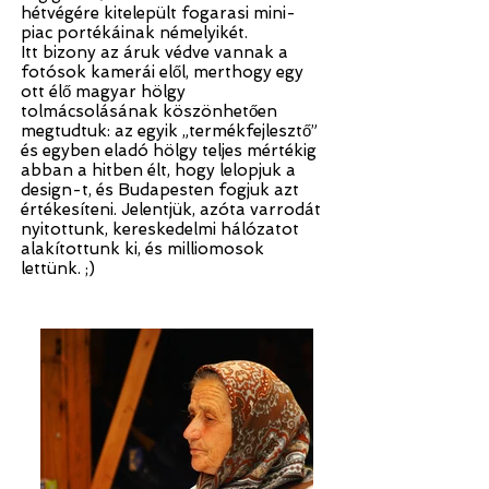
hétvégére kitelepült fogarasi mini-
piac portékáinak némelyikét.
Itt bizony az áruk védve vannak a
fotósok kamerái elől, merthogy egy
ott élő magyar hölgy
tolmácsolásának köszönhetően
megtudtuk: az egyik „termékfejlesztő”
és egyben eladó hölgy teljes mértékig
abban a hitben élt, hogy lelopjuk a
design-t, és Budapesten fogjuk azt
értékesíteni. Jelentjük, azóta varrodát
nyitottunk, kereskedelmi hálózatot
alakítottunk ki, és milliomosok
lettünk. ;)