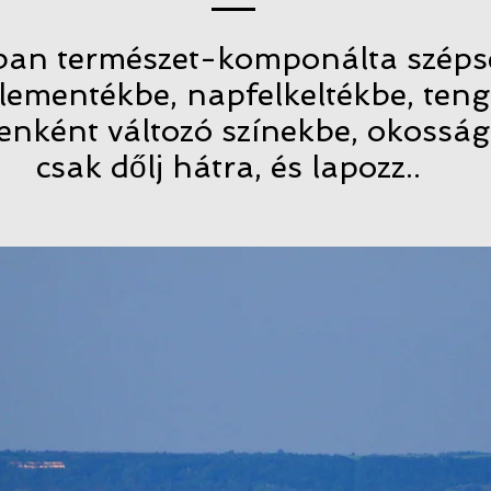
ban természet-komponálta széps
lementékbe, napfelkeltékbe, ten
cenként változó színekbe, okossá
csak dőlj hátra, és lapozz..