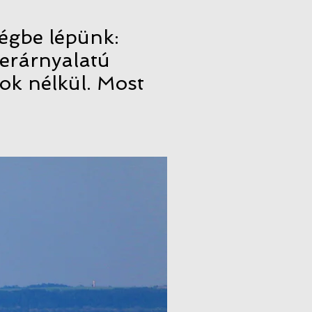
égbe lépünk:
gerárnyalatú
gok nélkül. Most