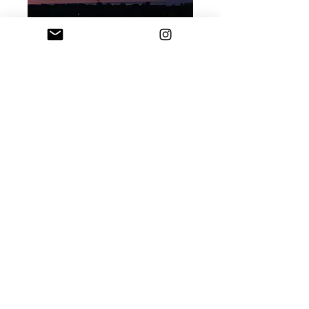
BALATONALMÁDI HAJNAL 5 ÓRÁS NAPFELKELTÉJE
HORTOBÁGY VÉGTELENBE TARTÓ NAPLEMENTÉJE