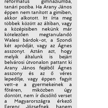
református gimnáziumba,
tanári poziba. Ha Arany János
éppen nem tanított a gimiben,
akkor alkotott. Itt írta meg
többek között az áltiban, vagy
a középisiben nekünk már
kötelezően megtanulandó
Walesi bárdok-ot, a Szondi
két apródját, vagy az Ágnes
asszonyt. Aztán azt, hogy
melyik általunk is bejárt
belvárosi útvonalon pattant ki
Arany János fejéből Ágnes
asszony és az ő véres
lepedője, vagy éppen fagyit
vett-e a gyermekeinek a
főtéren, miközben úgy
döntött, nem ír dicsőítő verset
a Magyarországra érkező
Ferenc Józsefnek, hanem