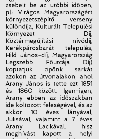
zsebelt be az utóbbi időben,
pl.: Virágos Magyarországért
környezetszépítő verseny
különdíja, Kulturált Települési
Környezet Díj,
Köztérmegújítási nívódíj,
Kerékpárosbarát település,
Hild János-díj, Magyarország
Legszebb Főutcája Díj)
koptatjuk cipőnk sarkát
azokon az útvonalakon, ahol
Arany János is tette ezt 1851
és 1860 között. Igen-igen,
Arany ebben az időszakban
ide költözött feleségével, és az
akkor 10 éves lányával,
Julisával, valamint a 7 éves
Arany Lacikával, hisz
meghívást kapott a helyi