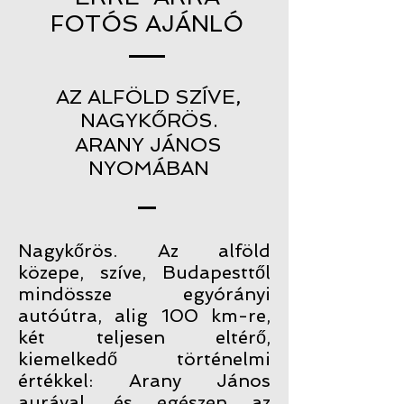
FOTÓS AJÁNLÓ
AZ ALFÖLD SZÍVE,
NAGYKŐRÖS.
ARANY JÁNOS
NYOMÁBAN
Nagykőrös. Az alföld
közepe, szíve, Budapesttől
mindössze egyórányi
autóútra, alig 100 km-re,
két teljesen eltérő,
kiemelkedő történelmi
értékkel: Arany János
aurával, és egészen az