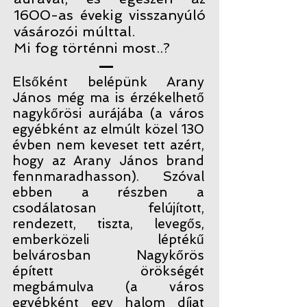
1600-as évekig visszanyúló
vásározói múlttal.
Mi fog történni most..?
Elsőként belépünk Arany
János még ma is érzékelhető
nagykőrösi aurájába (a város
egyébként az elmúlt közel 130
évben nem keveset tett azért,
hogy az Arany János brand
fennmaradhasson). Szóval
ebben a részben a
csodálatosan felújított,
rendezett, tiszta, levegős,
emberközeli léptékű
belvárosban Nagykőrös
épített örökségét
megbámulva (a város
egyébként egy halom díjat