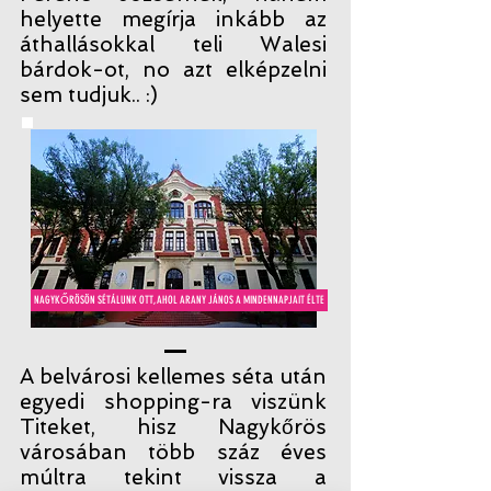
helyette megírja inkább az
áthallásokkal teli Walesi
bárdok-ot, no azt elképzelni
sem tudjuk.. :)
NAGYKŐRÖSÖN SÉTÁLUNK OTT, AHOL ARANY JÁNOS A MINDENNAPJAIT ÉLTE
A belvárosi kellemes séta után
egyedi shopping-ra viszünk
Titeket, hisz Nagykőrös
városában több száz éves
múltra tekint vissza a