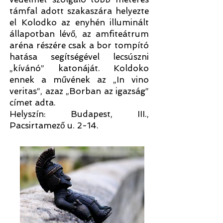
támfal adott szakaszára helyezte
el Kolodko az enyhén illuminált
állapotban lévő, az amfiteátrum
aréna részére csak a bor tompító
hatása segítségével lecsúszni
„kívánó” katonáját. Koldoko
ennek a művének az „In vino
veritas”, azaz „Borban az igazság”
címet adta.
Helyszín: Budapest, III.,
Pacsirtamező u. 2-14.