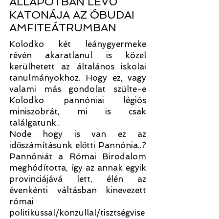
ÁLLAPOTBAN LÉVŐ
KATONÁJA AZ ÓBUDAI
AMFITEÁTRUMBAN
Kolodko két leánygyermeke
révén akaratlanul is közel
kerülhetett az általános iskolai
tanulmányokhoz. Hogy ez, vagy
valami más gondolat szülte-e
Kolodko pannóniai légiós
miniszobrát, mi is csak
találgatunk..
Node hogy is van ez az
időszámításunk előtti Pannónia..?
Pannóniát a Római Birodalom
meghódította, így az annak egyik
provinciájává lett, élén az
évenkénti váltásban kinevezett
római
politikussal/konzullal/tisztségvise