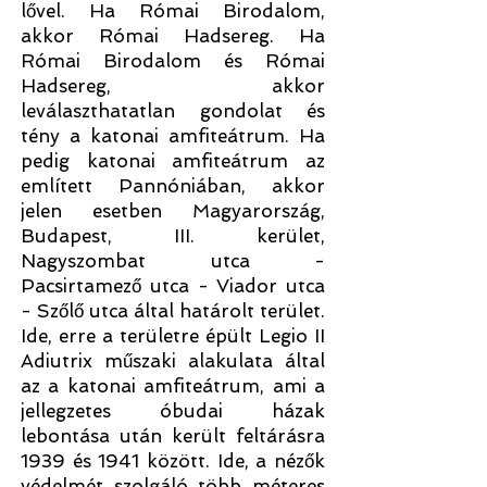
lővel. Ha Római Birodalom,
akkor Római Hadsereg. Ha
Római Birodalom és Római
Hadsereg, akkor
leválaszthatatlan gondolat és
tény a katonai amfiteátrum. Ha
pedig katonai amfiteátrum az
említett Pannóniában, akkor
jelen esetben Magyarország,
Budapest, III. kerület,
Nagyszombat utca -
Pacsirtamező utca - Viador utca
- Szőlő utca által határolt terület.
Ide, erre a területre épült Legio II
Adiutrix műszaki alakulata által
az a katonai amfiteátrum, ami a
jellegzetes óbudai házak
lebontása után került feltárásra
1939 és 1941 között. Ide, a nézők
védelmét szolgáló több méteres