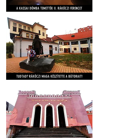
A KASSAI DÓMBA TEMETTÉK II. RÁKÓCZI FERENCET
TUDTAD? RÁKÓCZI MAGA KÉSZÍTETTE A BÚTORAIT!