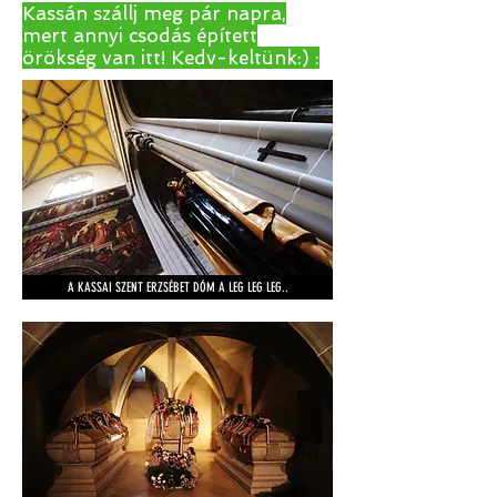
Kassán szállj meg pár napra,
mert annyi csodás épített
örökség van itt! Kedv-keltünk:) :
A KASSAI SZENT ERZSÉBET DÓM A LEG LEG LEG..