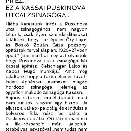
MI EZ..?
EZ A KASSAI PUSKINOVA
UTCAI ZSINAGÓGA..
Hiába kerestünk infót a Puskinova
utcai zsinagógához, nem nagyon
leltünk, csak ilyen sztenderditásokat
találtunk, hogy: „az épület Őry Lajos
és Boskó Zoltán Géza pozsonyi
építészek tervei alapján, 1926-27-ben
épült.” (Bár máshol meg azt olvastuk,
hogy Puskinova utcai zsinagóga két
kassai építész: Oelschläger Lajos és
Kabos Hugó munkája.) Amit még
találtunk, hogy a történelmi és távol-
keleti építészeti elemeket magán
hordozó zsinagóga „jelenleg az
egyetlen működő zsinagóga Kassán.”
Sajnos sztorizni ennél többet most
nem tudunk, viszont egy biztos. Ha
eljutsz a
Jakab-palotáig
, és elindulsz a
belváros fele, nézz be balra a
Puskinova utcába. Ott
látod majd ezt
a lila-rózsaszín, mór, letisztult,
terebélyes, egyszóval „nem tudsz nem