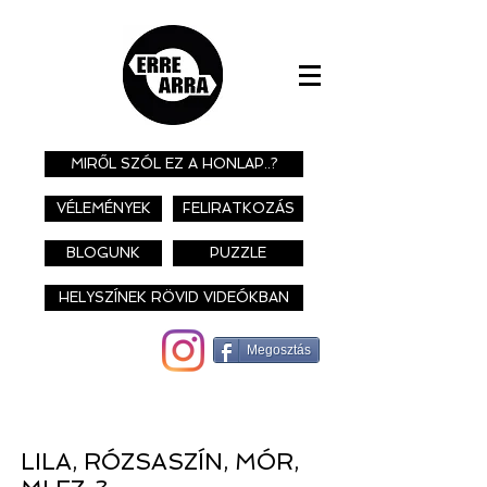
MIRŐL SZÓL EZ A HONLAP..?
VÉLEMÉNYEK
FELIRATKOZÁS
BLOGUNK
PUZZLE
HELYSZÍNEK RÖVID VIDEÓKBAN
Megosztás
LILA, RÓZSASZÍN, MÓR,