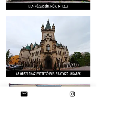
LILA-RÓZSASZÍN, MÓR, MI EZ..?
AZ ORSZÁGHÁZ ÉPÍTTETŐJÉVEL BRATYIZÓ JAKABÉK