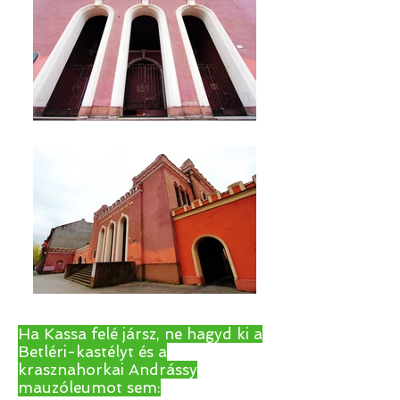
Ha Kassa felé jársz, ne hagyd ki a
Betléri-kastélyt és a
krasznahorkai Andrássy
mauzóleumot sem: