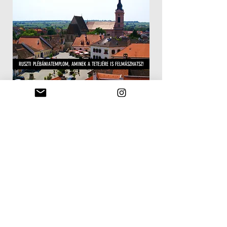
RUSZTI PLÉBÁNIATEMPLOM, AMINEK A TETEJÉRE IS FELMÁSZHATSZ!
HA ÁTLÉPTÉL AUSZTRIÁBA, NE ÁLLJ MEG RUSZTNÁL. GYERE VELÜNK!