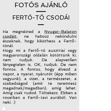
FOTÓS AJÁNLÓ
FERTŐ-TÓ CSODÁI
Ha megnézted a
Nyugat-Balaton
csodáit
, ne habozz nekiindulni
északnak, hogy kiköthess a Fertő-
tónál.
Hogy mi a Fertő-tó ausztriai vagy
magyarországi oldalán kötöttünk ki,
nem tudjuk. De alapvetően
lényegtelen is. OK, tudjuk. De nem
fontos. A fontos, hogy élvezd a
napot, a nyarat, nyárutót (épp miben
vagyunk), a vizet, a természetet, a
szabadságod (amit te teremtesz
magadnak/magadban), amíg lehet.
Amíg csak tudod. Töltekezz. Ebben a
rovatban a Fertő-tavi aurából. Van
neki. :)