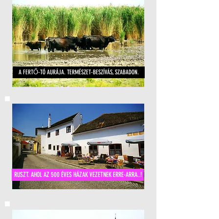
A FERTŐ-TÓ AURÁJA. TERMÉSZET-BESZÍVÁS, SZABADON.
RUSZT. AHOL AZ 500 ÉVES HÁZAK VEZETNEK ERRE-ARRA..!