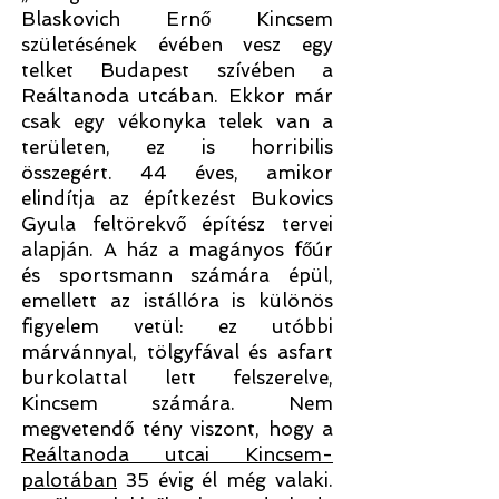
Blaskovich Ernő Kincsem
születésének évében vesz egy
telket Budapest szívében a
Reáltanoda utcában. Ekkor már
csak egy vékonyka telek van a
területen, ez is horribilis
összegért. 44 éves, amikor
elindítja az építkezést Bukovics
Gyula feltörekvő építész tervei
alapján. A ház a magányos főúr
és sportsmann számára épül,
emellett az istállóra is különös
figyelem vetül: ez utóbbi
márvánnyal, tölgyfával és asfart
burkolattal lett felszerelve,
Kincsem számára. Nem
megvetendő tény viszont, hogy a
Reáltanoda utcai Kincsem-
palotában
35 évig él még valaki.