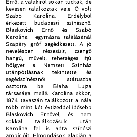
Erről a valakiről sokan tudtak, de
kevesen találkoztak vele. Ő volt
Szabó Karolina, Erdélyből
érkezett budapesti színésznő.
Blaskovich Ernő és Szabó
Karolina egymásra találásánál
Szapáry gróf segédkezett. A jó
nevelésben részesült, csengő
hangú, művelt, tehetséges ifjú
hölgyet a Nemzeti Színház
utánpótlásnak tekintette, és
segédszínésznői státuszba
osztotta be Blaha Lujza
társasága mellé. Karolina ekkor,
1874 tavaszán találkozott a nála
több mint két évtizeddel idősebb
Blaskovich Ernővel, és nem
sokkal találkozásuk után
Karolina fel is adta színészi
ambícióit. Elmondások alapján a