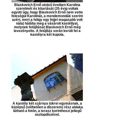
Blaskovich Ernő utolsó éveiben Karolina
szerelmét és kitartását (35 évig voltak
együtt úgy, hogy Blaskovich Ernő nem vette
feleségül Karolinát, a mendemondák szerint
azért, mert a hölgy egy fejjel magasabb volt
nála) hálálta meg a vásárolt kastéllyal,
melynek felújítását Blaskovich Ernő még
levezényelte. A felújítás során került fel a
kastélyra két kupola.
A kastély két szárnya tükrei egymásnak, a
középső (vélhetően a díszerem) rész ablaka
látható a fotón, a terasz korinthoszi jellegű
oszlopdíszével.