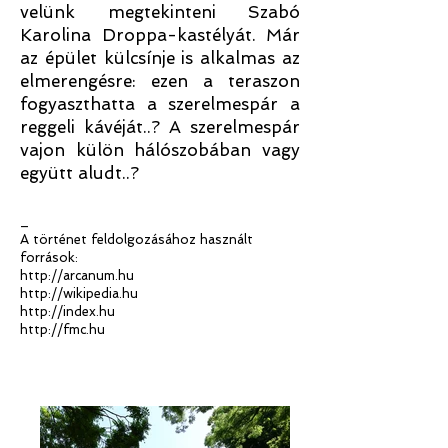
velünk megtekinteni Szabó
Karolina Droppa-kastélyát. Már
az épület külcsínje is alkalmas az
elmerengésre: ezen a teraszon
fogyaszthatta a szerelmespár a
reggeli kávéját..? A szerelmespár
vajon külön hálószobában vagy
együtt aludt..?
_
A történet feldolgozásához használt
források:
http://arcanum.hu
http://wikipedia.hu
http://index.hu
http://fmc.hu