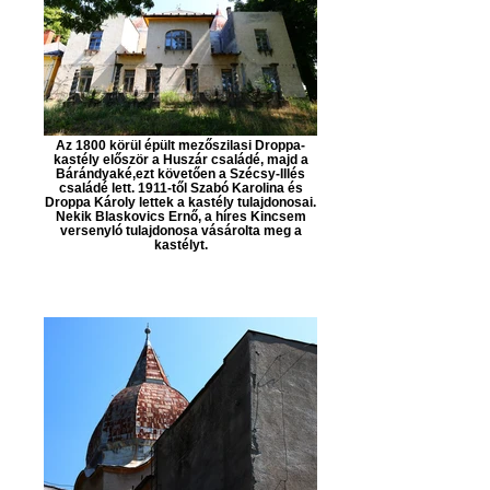
Az 1800 körül épült mezőszilasi Droppa-
kastély először a Huszár családé, majd a
Bárándyaké,ezt követően a Szécsy-Illés
családé lett. 1911-től Szabó Karolina és
Droppa Károly lettek a kastély tulajdonosai.
Nekik Blaskovics Ernő, a híres Kincsem
versenyló tulajdonosa vásárolta meg a
kastélyt.