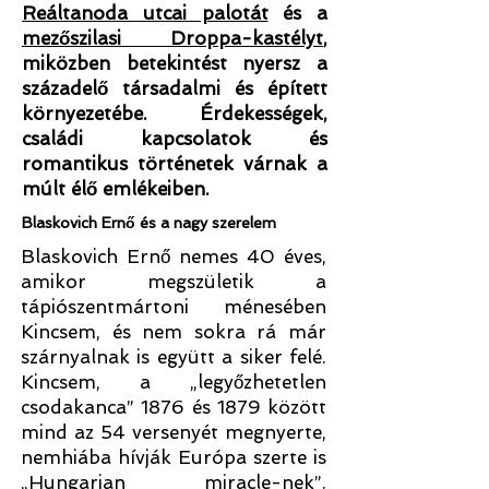
Reáltanoda utcai palotát
és a
mezőszilasi Droppa-kastélyt
,
miközben betekintést nyersz a
századelő társadalmi és épített
környezetébe. Érdekességek,
családi kapcsolatok és
romantikus történetek várnak a
múlt élő emlékeiben.
Blaskovich Ernő és a nagy szerelem
Blaskovich Ernő nemes 40 éves,
amikor megszületik a
tápiószentmártoni ménesében
Kincsem, és nem sokra rá már
szárnyalnak is együtt a siker felé.
Kincsem, a „legyőzhetetlen
csodakanca” 1876 és 1879 között
mind az 54 versenyét megnyerte,
nemhiába hívják Európa szerte is
„Hungarian miracle-nek”.