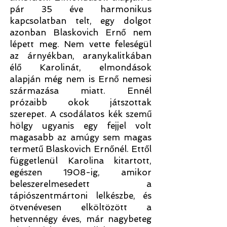
pár 35 éve harmonikus
kapcsolatban telt, egy dolgot
azonban Blaskovich Ernő nem
lépett meg. Nem vette feleségül
az árnyékban, aranykalitkában
élő Karolinát, elmondások
alapján még nem is Ernő nemesi
származása miatt. Ennél
prózaibb okok játszottak
szerepet. A csodálatos kék szemű
hölgy ugyanis egy fejjel volt
magasabb az amúgy sem magas
termetű Blaskovich Ernőnél. Ettől
függetlenül Karolina kitartott,
egészen 1908-ig, amikor
beleszerelmesedett a
tápiószentmártoni lelkészbe, és
ötvenévesen elköltözött a
hetvennégy éves, már nagybeteg