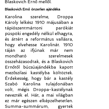
Blaskovich Ernő mellől.
Blaskovich Ernő önzetlen ajándéka
Karolina szerelme, Droppa
Károly lelkész 1910 májusában a
tápiószentmártoni parókiát
püspöki engedély nélkül elhagyta,
és áttért a református vallásra,
hogy elvehesse Karolinát. 1910
táján az ifjúnak már nem
mondható szerelmesek
összeházasodtak, és a Blaskovich
Ernőtől búcsúajándékba kapott
mezőszilasi kastélyba költöztek.
Érdekesség, hogy bár a kastély
Szabó Karolina tulajdonában
volt, mégis Droppa-kastélynak
nevezték el. Hát, a mai világban
ez már egészen elképzelhetetlen.
Summa-summárum, gyertek