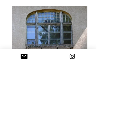
Vélhetően a kastély egyik szárnya a női
részleg, a másik szárnya a férfi részleg, a
középső rész a díszterem/közös étkező
lehetett.