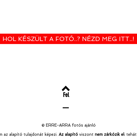
HOL KÉSZÜLT A FOTÓ..? NÉZD MEG ITT..!
Fel
© ERRE-ARRA fotós ajánló
 az alapító tulajdonát képezi.
Az alapító
viszont
nem zárkózik el:
tehát