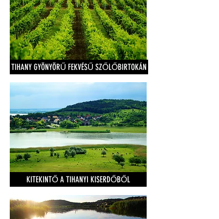
TIHANY GYÖNYÖRŰ FEKVÉSŰ SZŐLŐBIRTOKÁN
KITEKINTŐ A TIHANYI KISERDŐBŐL