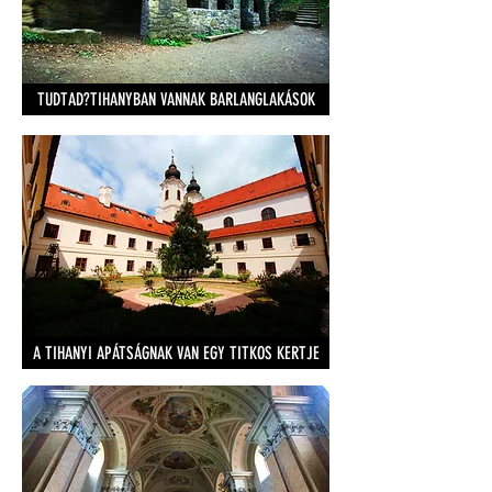
TUDTAD?TIHANYBAN VANNAK BARLANGLAKÁSOK
A TIHANYI APÁTSÁGNAK VAN EGY TITKOS KERTJE