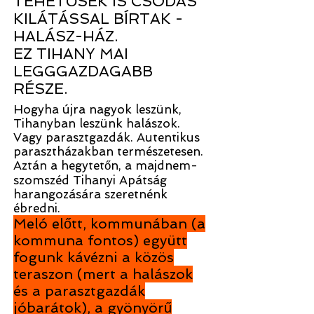
TEHETŐSEK IS CSODÁS
KILÁTÁSSAL BÍRTAK -
HALÁSZ-HÁZ.
EZ TIHANY MAI
LEGGGAZDAGABB
RÉSZE.
Hogyha újra nagyok leszünk,
Tihanyban leszünk halászok.
Vagy parasztgazdák. Autentikus
parasztházakban természetesen.
Aztán a hegytetőn, a majdnem-
szomszéd Tihanyi Apátság
harangozására szeretnénk
ébredni.
Meló előtt, kommunában (a
kommuna fontos) együtt
fogunk kávézni a közös
teraszon (mert a halászok
és a parasztgazdák
jóbarátok), a gyönyörű