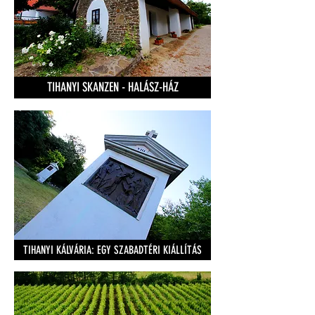
TIHANYI SKANZEN - HALÁSZ-HÁZ
TIHANYI KÁLVÁRIA: EGY SZABADTÉRI KIÁLLÍTÁS