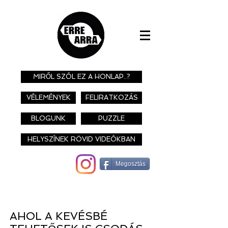
MIRŐL SZÓL EZ A HONLAP..?
VÉLEMÉNYEK
FELIRATKOZÁS
BLOGUNK
PUZZLE
HELYSZÍNEK RÖVID VIDEÓKBAN
Megosztás
AHOL A KEVÉSBÉ