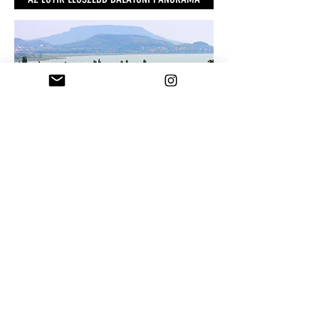
GONDOLNÁD, HOGY EZT LÁTOD EGY MÚZEUMBÓL?