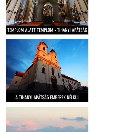
TEMPLOM ALATT TEMPLOM - TIHANYI APÁTSÁG
A TIHANYI APÁTSÁG EMBEREK NÉLKÜL