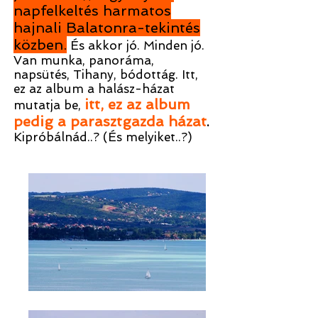
napfelkeltés harmatos
hajnali Balatonra-tekintés
közben.
És akkor jó. Minden jó.
Van munka, panoráma,
napsütés, Tihany, bódottág. Itt,
ez az album a halász-házat
itt, ez az album
mutatja be,
pedig a parasztgazda házat
.
Kipróbálnád..? (És melyiket..?)