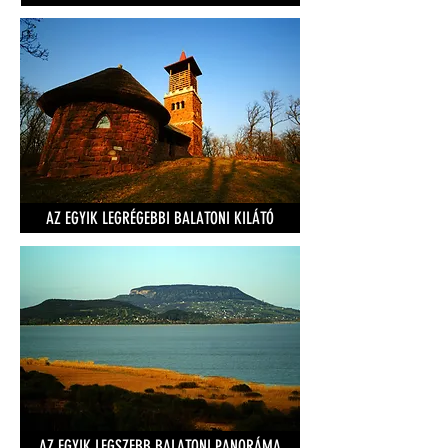
AZ EGYIK LEGRÉGEBBI BALATONI KILÁTÓ
AZ EGYIK LEGSZEBB BALATONI PANORÁMA