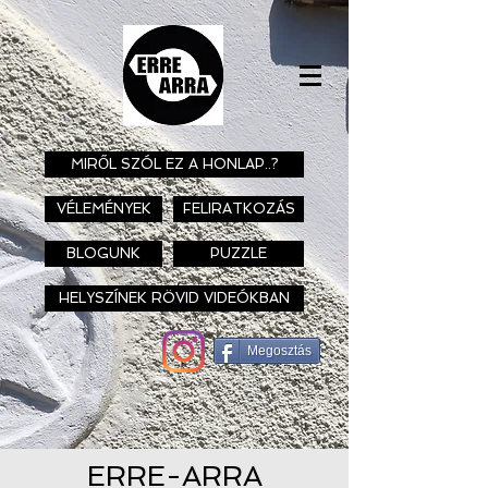
MIRŐL SZÓL EZ A HONLAP..?
VÉLEMÉNYEK
FELIRATKOZÁS
BLOGUNK
PUZZLE
HELYSZÍNEK RÖVID VIDEÓKBAN
Megosztás
ERRE-ARRA