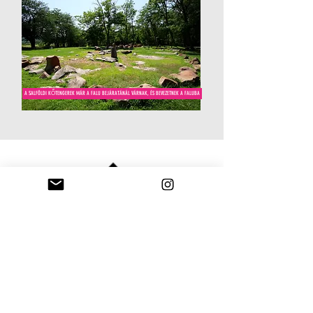
A SALFÖLDI KŐTENGEREK MÁR A FALU BEJÁRATÁNÁL VÁRNAK, ÉS BEVEZETNEK A FALUBA
Fel
©2016- I ERRE-ARRA
A honlapon szereplő összes tartalom a
szerző tulajdonát képezi.
A szerző
viszont
nem zárkózik el:
tehát
nyugodtan keresd, hogy az ő írásos
engedélyével tudd hivatalosan leközölhetővé