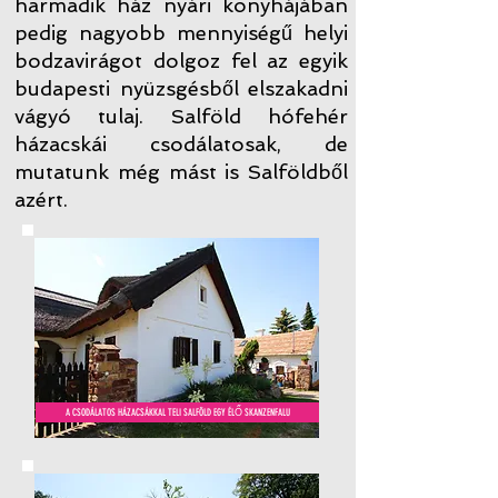
harmadik ház nyári konyhájában
pedig nagyobb mennyiségű helyi
bodzavirágot dolgoz fel az egyik
budapesti nyüzsgésből elszakadni
vágyó tulaj. Salföld hófehér
házacskái csodálatosak, de
mutatunk még mást is Salföldből
azért.
A CSODÁLATOS HÁZACSÁKKAL TELI SALFÖLD EGY ÉLŐ SKANZENFALU