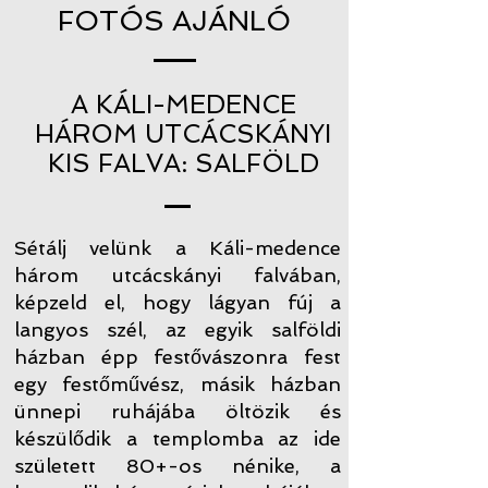
FOTÓS AJÁNLÓ
A KÁLI-MEDENCE
HÁROM UTCÁCSKÁNYI
KIS FALVA: SALFÖLD
Sétálj velünk a Káli-medence
három utcácskányi falvában,
képzeld el, hogy lágyan fúj a
langyos szél, az egyik salföldi
házban épp festővászonra fest
egy festőművész, másik házban
ünnepi ruhájába öltözik és
készülődik a templomba az ide
született 80+-os nénike, a