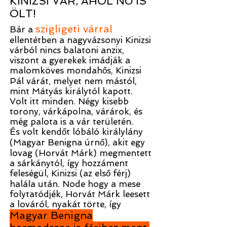
KINIZSI VÁR, AHOL NŐ IS
ÖLT!
szigligeti várral
Bár a
ellentétben a nagyvázsonyi Kinizsi
várból nincs balatoni anzix,
viszont a gyerekek imádják a
malomköves mondahős, Kinizsi
Pál várát, melyet nem mástól,
mint Mátyás királytól kapott.
Volt itt minden. Négy kisebb
torony, várkápolna, várárok, és
még palota is a vár területén.
És volt kendőt lóbáló királylány
(Magyar Benigna úrnő), akit egy
lovag (Horvát Márk) megmentett
a sárkánytól, így hozzáment
feleségül, Kinizsi (az első férj)
halála után. Node hogy a mese
folytatódjék, Horvát Márk leesett
a lováról, nyakát törte, így
Magyar Benigna