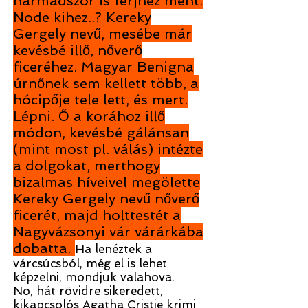
harmadszor is férjhez ment.
Node kihez..? Kereky
Gergely nevű, mesébe már
kevésbé illő, nőverő
ficeréhez. Magyar Benigna
úrnőnek sem kellett több, a
hócipője tele lett, és mert.
Lépni. Ő a korához illő
módon, kevésbé gálánsan
(mint most pl. válás) intézte
a dolgokat, merthogy
bizalmas híveivel megölette
Kereky Gergely nevű nőverő
ficerét, majd holttestét a
Nagyvázsonyi vár várárkába
dobatta.
Ha lenéztek a
várcsúcsból, még el is lehet
képzelni, mondjuk valahova.
No, hát rövidre sikeredett,
kikapcsolós Agatha Cristie krimi