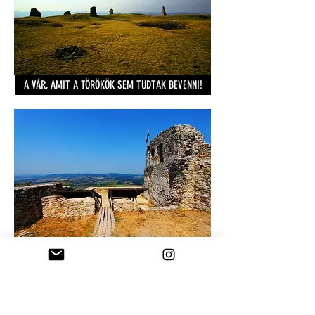
A VÁR, AMIT A TÖRÖKÖK SEM TUDTAK BEVENNI!
A REZI VÁR A LEGCUKIBB BALATON-FELVIDÉKI VÁR
HA TOVÁBBI, BALATON-
KÖRNYÉKI KILÁTÓ ÉS
KITEKINTŐ PONTOKRA