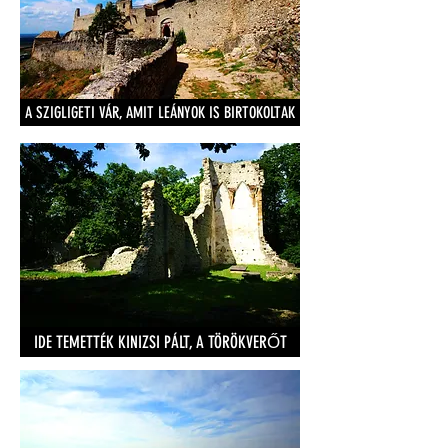
A SZIGLIGETI VÁR, AMIT LEÁNYOK IS BIRTOKOLTAK
IDE TEMETTÉK KINIZSI PÁLT, A TÖRÖKVERŐT