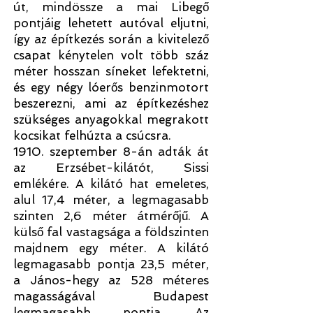
út, mindössze a mai Libegő
pontjáig lehetett autóval eljutni,
így az építkezés során a kivitelező
csapat kénytelen volt több száz
méter hosszan síneket lefektetni,
és egy négy lóerős benzinmotort
beszerezni, ami az építkezéshez
szükséges anyagokkal megrakott
kocsikat felhúzta a csúcsra.
1910. szeptember 8-án adták át
az Erzsébet-kilátót, Sissi
emlékére. A kilátó hat emeletes,
alul 17,4 méter, a legmagasabb
szinten 2,6 méter átmérőjű. A
külső fal vastagsága a földszinten
majdnem egy méter. A kilátó
legmagasabb pontja 23,5 méter,
a János-hegy az 528 méteres
magasságával Budapest
legmagasabb pontja. Az