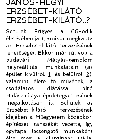
JÁNOS-HEGYI
ERZSÉBET-KILÁTÓ
ERZSÉBET-KILÁTÓ..?
Schulek Frigyes a 66-odik
életévében járt, amikor megkapta
az Erzsébet-kilátó tervezésének
lehetőségét. Ekkor már túl volt a
budavári Mátyás-templom
helyreállítási munkálatain (az
épület kívülről:
1
, és belülről:
2
),
valamint élete fő művének, a
csodálatos kilátással bíró
Halászbástya
épületegyüttesének
megalkotásán is. Schulek az
Erzsébet-kilátó tervezésének
idejében a
Műegyetem
középkori
építészeti tanszékét vezette, így
egyfajta lecsengető munkaként
élte meg a Klunzinger Pállal