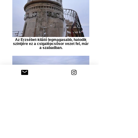
Az Erzsébet-kilátó legmagasabb, hatodik
szintjére ez a csigalépcsősor vezet fel, már
a szabadban.
Kilátás a János-hegyi Erzsébet kilátóból. A
János-hegy a maga 528 méteres
magasságával Budapest legmagasabb
pontja. A kilátó magassága 23,5 méter.