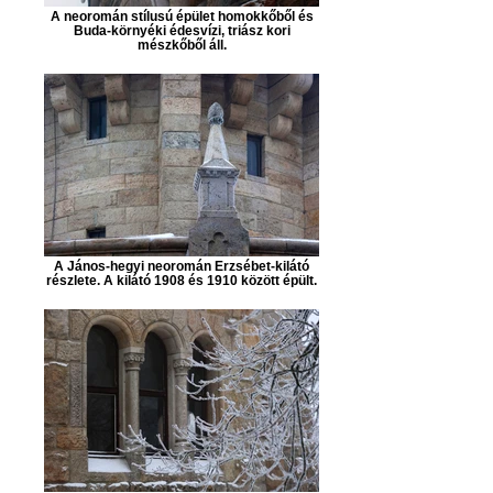
A neoromán stílusú épület homokkőből és
Buda-környéki édesvízi, triász kori
mészkőből áll.
A János-hegyi neoromán Erzsébet-kilátó
részlete. A kilátó 1908 és 1910 között épült.