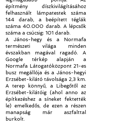
építmény díszkivilágításához
felhasznált lámpatestek száma
144 darab, a beépített téglák
száma 40.000 darab. A lépcsők
száma a csúcsig: 101 darab.
A János-hegy és a Normafa
természeti világa minden
évszakban magával ragadó. A
Google térkép alapján a
Normafa Látogatóközpont 21-es
busz megállója és a János-hegyi
Erzsébet-kilátó távolsága 2,3 km.
A terep könnyű, a Libegőtől az
Erzsébet-kilátóig (ahol anno az
építkezéshez a síneket fektették
le) emelkedős, de ezen a részen
manapság már aszfalttal
burkolt.