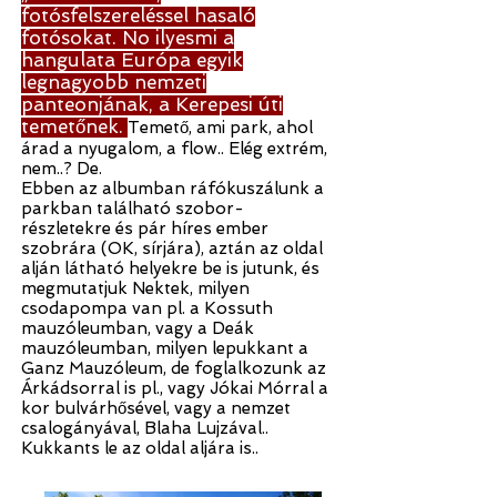
fotósfelszereléssel hasaló
fotósokat. No ilyesmi a
hangulata Európa egyik
legnagyobb nemzeti
panteonjának, a Kerepesi úti
temetőnek.
Temető, ami park, ahol
árad a nyugalom, a flow.. Elég extrém,
nem..? De.
Ebben az albumban ráfókuszálunk a
parkban található szobor-
részletekre és pár híres ember
szobrára (OK, sírjára), aztán az oldal
alján látható helyekre be is jutunk, és
megmutatjuk Nektek, milyen
csodapompa van pl. a Kossuth
mauzóleumban, vagy a Deák
mauzóleumban, milyen lepukkant a
Ganz Mauzóleum, de foglalkozunk az
Árkádsorral is pl., vagy Jókai Mórral a
kor bulvárhősével, vagy a nemzet
csalogányával, Blaha Lujzával..
Kukkants le az oldal aljára is..