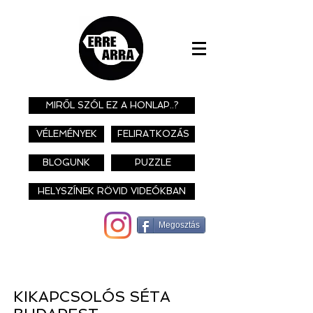
MIRŐL SZÓL EZ A HONLAP..?
VÉLEMÉNYEK
FELIRATKOZÁS
BLOGUNK
PUZZLE
HELYSZÍNEK RÖVID VIDEÓKBAN
Megosztás
KIKAPCSOLÓS SÉTA