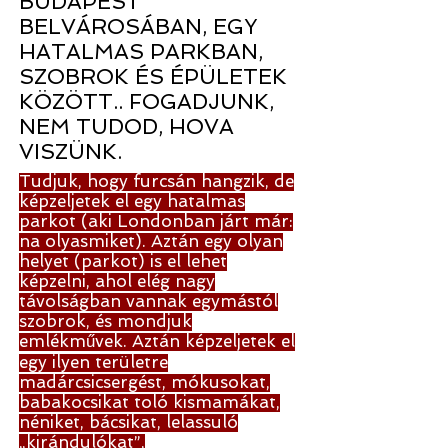
BUDAPEST
BELVÁROSÁBAN, EGY
HATALMAS PARKBAN,
SZOBROK ÉS ÉPÜLETEK
KÖZÖTT.. FOGADJUNK,
NEM TUDOD, HOVA
VISZÜNK.
Tudjuk, hogy furcsán hangzik, de
képzeljetek el egy hatalmas
parkot (aki Londonban járt már:
na olyasmiket). Aztán egy olyan
helyet (parkot) is el lehet
képzelni, ahol elég nagy
távolságban vannak egymástól
szobrok, és mondjuk
emlékművek. Aztán képzeljetek el
egy ilyen területre
madárcsicsergést, mókusokat,
babakocsikat toló kismamákat,
néniket, bácsikat, lelassuló
„kirándulókat”,