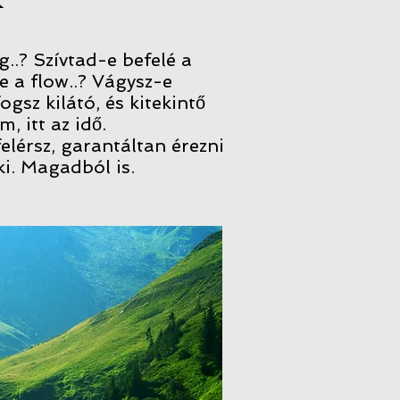
g..? Szívtad-e befelé a
-e a flow..? Vágysz-e
ogsz kilátó, és kitekintő
, itt az idő.
elérsz, garantáltan érezni
ki. Magadból is.