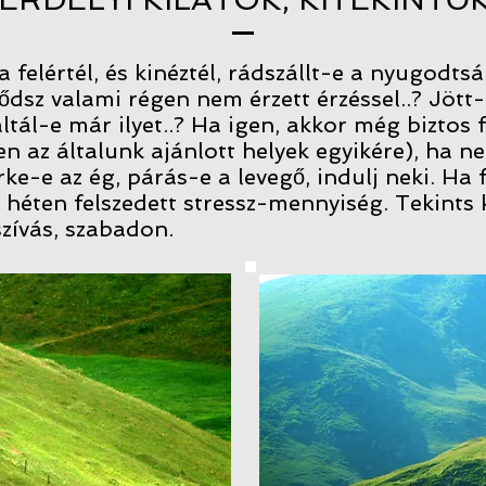
 felértél, és kinéztél, rádszállt-e a nyugodtsá
ítődsz valami régen nem érzett érzéssel..? Jött
áltál-e már ilyet..? Ha igen, akkor még biztos f
n az általunk ajánlott helyek egyikére), ha nem
ke-e az ég, párás-e a levegő, indulj neki. Ha f
 héten felszedett stressz-mennyiség. Tekints 
zívás, szabadon.