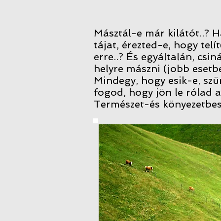
Másztál-e már kilátót..? Ha
tájat, érezted-e, hogy tel
erre..? És egyáltalán, csin
helyre mászni (jobb esetbe
Mindegy, hogy esik-e, szür
fogod, hogy jön le rólad a
Természet-és könyezetbes