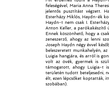
Mit érdemes tudni a Haydn-há
feleségével, Maria Anna Theresia
jelentős pusztítást végzett.
Esterházy Miklós, Haydn-ék ko
Haydn-t nem csak I. Esterházy
Anton Keller, a parókakészítő 
Ennek köszönhető, hogy a csak
zeneszerző, ahogy az lenni szo
Joseph Haydn négy évvel később
beleszeretett munkahelyén, az 
Luigia hangjára, és arról is go
volt az övék, gyermek is szü
támogatott, ahogy Luigia-t i
területén tudott beteljesedni, 
élt, ezen lépcsőket koptatták, i
szobában).