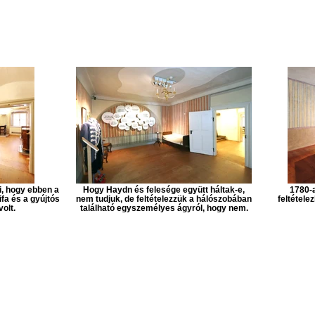
i, hogy ebben a
Hogy Haydn és felesége együtt háltak-e,
1780-
fa és a gyújtós
nem tudjuk, de feltételezzük a hálószobában
feltétele
olt.
található egyszemélyes ágyról, hogy nem.