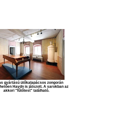
as gyártású ütőkalapácsos zongorán
zhetően Haydn is játszott. A sarokban az
akkori "fűtőtest" található.