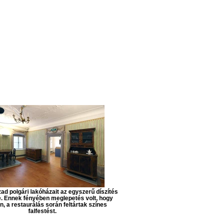
zad polgári lakóházait az egyszerű díszítés
e. Ennek fényében meglepetés volt, hogy
n, a restaurálás során feltártak színes
falfestést.