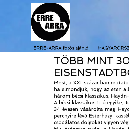
ERRE-ARRA fotós ajánló
MAGYARORS
TÖBB MINT 3
EISENSTADTB
Most, a XXI. században mutatunk
ha elmondjuk, hogy az ezen al
három bécsi klasszikus, Haydn
A bécsi klasszikus trió egyike,
34 évesen vásárolta meg Haydn 
percnyire lévő Esterházy-kast
csodálatos dolgokat vigyen vég