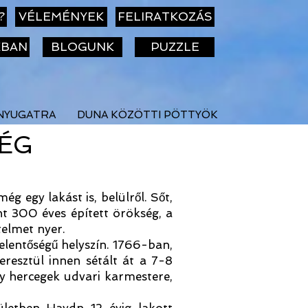
?
VÉLEMÉNYEK
FELIRATKOZÁS
KBAN
BLOGUNK
PUZZLE
NYUGATRA
DUNA KÖZÖTTI PÖTTYÖK
SÉG
g egy lakást is, belülről. Sőt,
t 300 éves épített örökség, a
elmet nyer.
jelentőségű helyszín. 1766-ban,
eresztül innen sétált át a 7-8
y hercegek udvari karmestere,