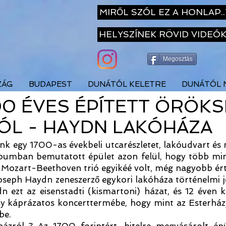
MIRŐL SZÓL EZ A HONLAP..
HELYSZÍNEK RÖVID VIDEÓ
Megosztás
ZÁG
BUDAPEST
DUNÁTÓL KELETRE
DUNÁTÓL 
00 ÉVES ÉPÍTETT ÖRÖK
ÓL - HAYDN LAKÓHÁZA
 egy 1700-as évekbeli utcarészletet, lakóudvart és mé
bumban bemutatott épület azon felül, hogy több min
-Mozart-Beethoven trió egyikéé volt, még nagyobb ért
 Joseph Haydn zeneszerző egykori lakóháza történelmi 
ezt az eisenstadti (kismartoni) házat, és 12 éven k
ély káprázatos koncerttermébe, hogy mint az Esterház
be.