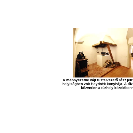
A mennyezetbe vájt füstelvezető rész jelz
helyiségben volt Haydnék konyhája. A tűzi
közvetlen a tűzhely közelében v