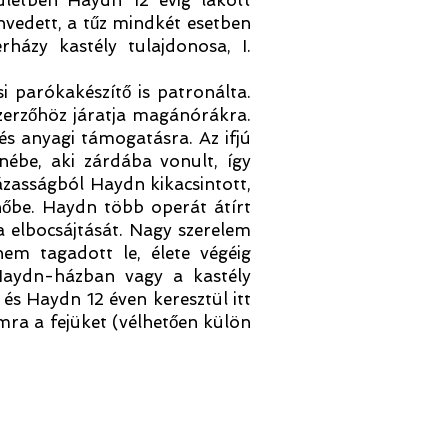
ületben Haydn 12 évig lakott
envedett, a tűz mindkét esetben
házy kastély tulajdonosa, I.
 parókakészítő is patronálta.
szerzőhöz járatja magánórákra.
s anyagi támogatásra. Az ifjú
enébe, aki zárdába vonult, így
ázasságból Haydn kikacsintott,
snőbe. Haydn több operát átírt
ia elbocsájtását. Nagy szerelem
em tagadott le, élete végéig
 Haydn-házban vagy a kastély
 és Haydn 12 éven keresztül itt
lomra a fejüket (vélhetően külön