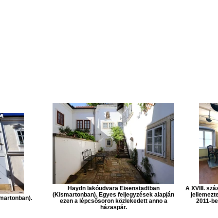
Haydn lakóudvara Eisenstadtban
A XVIII. szá
(Kismartonban). Egyes feljegyzések alapján
jellemezt
martonban).
ezen a lépcsősoron közlekedett anno a
2011-be
házaspár.