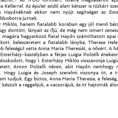
zról..? Az 1700 forintért, hitelre megvásárolt ép
 Kellerrel. Az épület ezidő alatt kétszer is tűzkárt sz
 Ha Haydnéknak ekkor nem nyújt segítséget az Ester
ldusbotra jutnak.
 Miklós, hanem fiatalabb korában egy jól menő bécsi
úgy döntött, lányait az ifjú, de még nem ismert zene
 magára hagyatkozó fiatal Haydn számíthatott apai é
kott, beleszeretett a fiatalabb lányba, Therese Hel
 feleségül vette Anna Maria Theresiát, a nővért. A h
Esterházy-kastélyban a férjes Luigia Polzelli éneke
ndoskodott, hogy I. Esterházy Miklós visszavonja Luig
letett, Anton Polzelli néven, akit Haydn nemhogy n
s. Hogy Luigia és Joseph szerelmi viszonya itt, a
nem tudjuk. Egy biztos, Anna Maria Theresia, a feleség,
tt készült a reggelijük, a vacsorájuk, és itt hajtották á