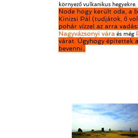
környező vulkanikus hegyekre.
Node hogy került oda, a b
Kinizsi Pál (tudjátok, ő v
pohár vízzel az arra vadás
Nagyvázsonyi vára
és még
várat. Úgyhogy építettek 
bevenni..