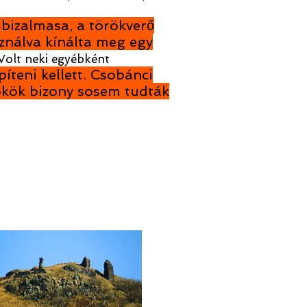
 bizalmasa, a törökverő
sználva kínálta meg egy
Volt neki egyébként
íteni kellett. Csobánci
rökök bizony sosem tudták