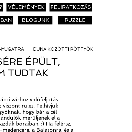
?
VÉLEMÉNYEK
FELIRATKOZÁS
KBAN
BLOGUNK
PUZZLE
NYUGATRA
DUNA KÖZÖTTI PÖTTYÖK
SÉRE ÉPÜLT,
M TUDTAK
bánci várhoz valófeljutás
viszont rulez. Felhívjuk
gyóknak, hogy bár a cél
rándulók merüljenek el a
zdák boraiban. :) Ha felérsz,
-medencére, a Balatonra, és a