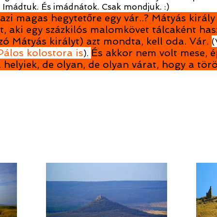
 Imádtuk. És imádnátok. Csak mondjuk. :)
azi magas hegytetőre egy vár..? Mátyás király
olt, aki egy százkilós malomkövet tálcaként ha
zó Mátyás királyt) azt mondta, kell oda. Vár.
(
Pálos kolostora is
És akkor nem volt mese, ép
).
a helyiek, de olyan, de olyan várat, hogy a tö