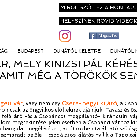
MIRŐL SZÓL EZ A HONLAP..
HELYSZÍNEK RÖVID VIDEÓ
Megosztás
ZÁG
BUDAPEST
DUNÁTÓL KELETRE
DUNÁTÓL 
R, MELY KINIZSI PÁL KÉRÉ
 AMIT MÉG A TÖRÖKÖK SE
igeti vár
Csere-hegyi kilátó
, vagy nem egy
, a Cso
 csak az öngyilkosjelölteknek ajánljuk. Tavasz és ősz 
 felé járó -és a Csobáncot megpillantó- kirándulni vá
alom megtekintése, jelen esetben a Csobánci várhoz ki
a hangulat megélésében, az útközben található szőlősga
gmaradt belőle – csodálatos kilátás nyílik a Tapolcai