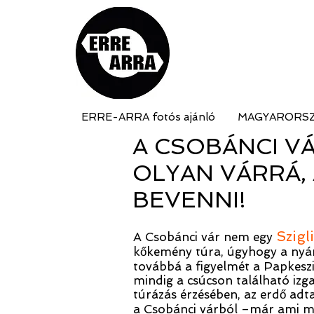
ERRE-ARRA fotós ajánló
MAGYARORS
A CSOBÁNCI VÁ
OLYAN VÁRRÁ,
BEVENNI!
Szigl
A Csobánci vár nem egy
kőkemény túra, úgyhogy a nyáron
továbbá a figyelmét a Papkeszi
mindig a csúcson található izg
túrázás érzésében, az erdő adt
a Csobánci várból –már ami me