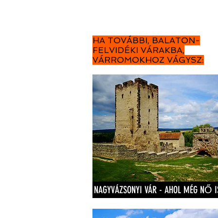
HA TOVÁBBI, BALATON-
FELVIDÉKI VÁRAKBA,
VÁRROMOKHOZ VÁGYSZ:
NAGYVÁZSONYI VÁR - AHOL MÉG NŐ IS