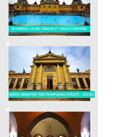
BELEMERÜLVE A SZECSKA CSODÁS BELSŐ TEREIBE ÉS GYÓGYVÍZÉBE
EURÓPA LEGNAGYOBB FÜRDŐKOMPLEXUMA KÍVÜLRŐL - SZECSKA