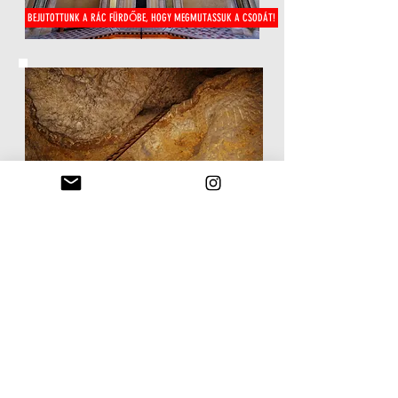
BEJUTOTTUNK A RÁC FÜRDŐBE, HOGY MEGMUTASSUK A CSODÁT!
TITOKZATOS VILÁG: GELLÉRTTŐL A RUDASIG, A FÖLD ALATT
A SOKSZÍNŰ YBL MIKLÓS ÉS AZ Ő RÁC FÜRDŐJE KÍVÜLRŐL