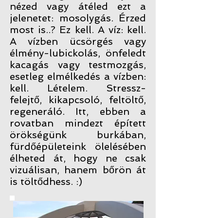
nézed vagy átéled ezt a
jelenetet: mosolygás. Érzed
most is..? Ez kell. A víz: kell.
A vízben ücsörgés vagy
élmény-lubickolás, önfeledt
kacagás vagy testmozgás,
esetleg elmélkedés a vízben:
kell. Lételem. Stressz-
felejtő, kikapcsoló, feltöltő,
regeneráló. Itt, ebben a
rovatban mindezt épített
örökségünk burkában,
fürdőépületeink ölelésében
élheted át, hogy ne csak
vizuálisan, hanem bőrön át
is töltődhess. :)