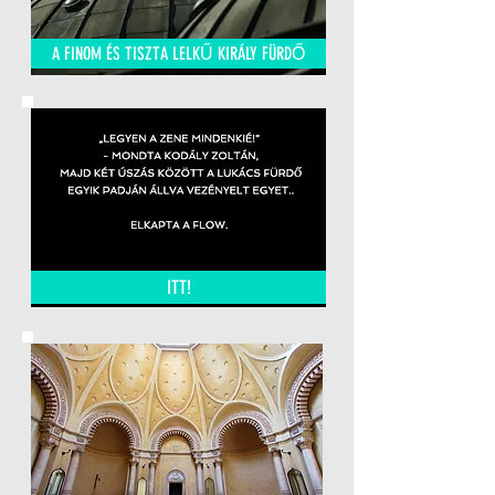
A FINOM ÉS TISZTA LELKŰ KIRÁLY FÜRDŐ
ITT!