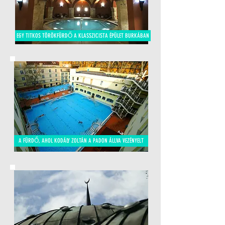
EGY TITKOS TÖRÖKFÜRDŐ A KLASSZICISTA ÉPÜLET BURKÁBAN
A FÜRDŐ, AHOL KODÁLY ZOLTÁN A PADON ÁLLVA VEZÉNYELT