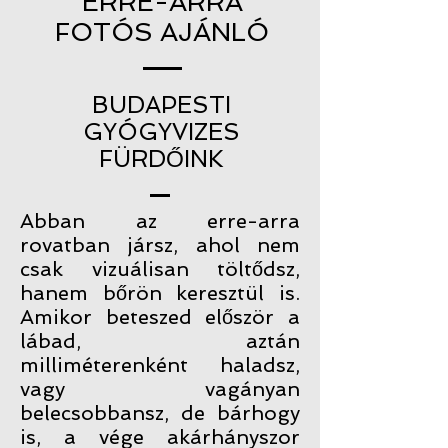
ERRE-ARRA
FOTÓS AJÁNLÓ
BUDAPESTI
GYÓGYVIZES
FÜRDŐINK
Abban az erre-arra
rovatban jársz, ahol nem
csak vizuálisan töltődsz,
hanem bőrön keresztül is.
Amikor beteszed először a
lábad, aztán
milliméterenként haladsz,
vagy vagányan
belecsobbansz, de bárhogy
is, a vége akárhányszor