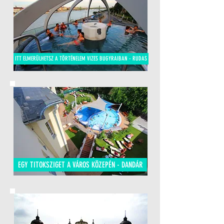
ITT ELMERÜLHETSZ A TÖRTÉNELEM VIZES BUGYRAIBAN - RUDAS
EGY TITOKSZIGET A VÁROS KÖZEPÉN - DANDÁR