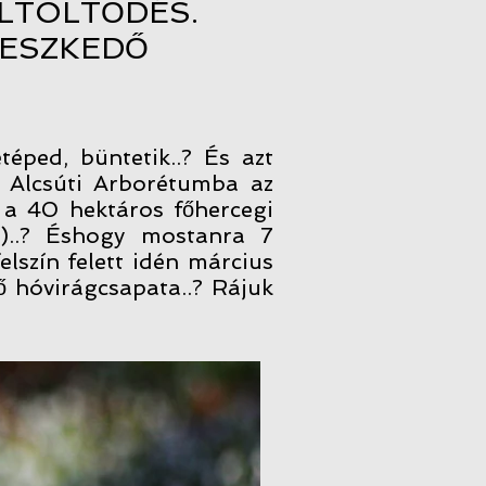
LTÖLTŐDÉS.
PESZKEDŐ
éped, büntetik..? És azt
z Alcsúti Arborétumba az
 a 40 hektáros főhercegi
y)..? Éshogy mostanra 7
elszín felett idén március
ő hóvirágcsapata..? Rájuk