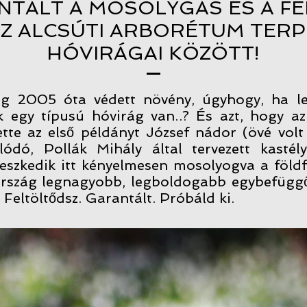
NTÁLT A MOSOLYGÁS ÉS A FE
AZ ALCSÚTI ARBORÉTUM TER
HÓVIRÁGAI KÖZÖTT!
g 2005 óta védett növény, úgyhogy, ha let
 egy típusú hóvirág van..? És azt, hogy a
tte az első példányt József nádor (övé volt
ódó, Pollák Mihály által tervezett kastél
peszkedik itt kényelmesen mosolyogva a földf
z ország legnagyobb, legboldogabb egybefügg
. Feltöltődsz. Garantált. Próbáld ki.