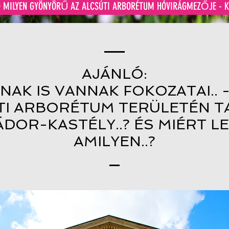
D MILYEN GYÖNYÖRŰ AZ ALCSÚTI ARBORÉTUM HÓVIRÁGMEZŐJE - K
AJÁNLÓ:
NAK IS VANNAK FOKOZATAI.. -
TI ARBORÉTUM TERÜLETÉN 
DOR-KASTÉLY..? ÉS MIÉRT L
AMILYEN..?