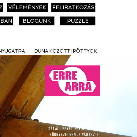
?
VÉLEMÉNYEK
FELIRATKOZÁS
KBAN
BLOGUNK
PUZZLE
NYUGATRA
DUNA KÖZÖTTI PÖTTYÖK
VÁGYSZ-E ELHAGYNI A
VÁROS ŐRÜLETÉT, HOGY
SÉTÁLJ
EGYET EGY KELLEMES
KÖRNYEZETBEN..?
VÁGYSZ-E