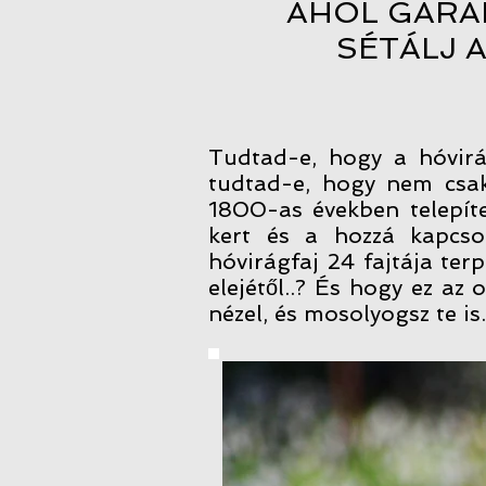
AHOL GARA
SÉTÁLJ 
Tudtad-e, hogy a hóvirá
tudtad-e, hogy nem csak
1800-as években telepíte
kert és a hozzá kapcsol
hóvirágfaj 24 fajtája ter
elejétől..? És hogy ez a
nézel, és mosolyogsz te is