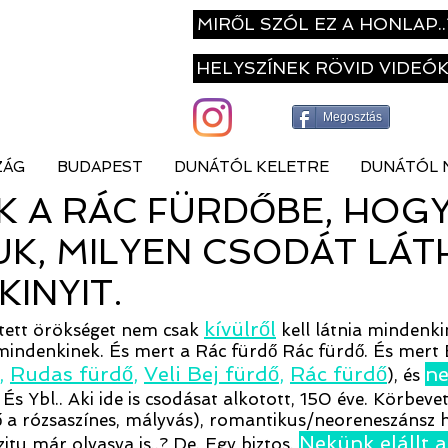
MIRŐL SZÓL EZ A HONLAP..
HELYSZÍNEK RÖVID VIDEÓ
Megosztás
ZÁG
BUDAPEST
DUNÁTÓL KELETRE
DUNÁTÓL 
 A RÁC FÜRDŐBE, HOG
, MILYEN CSODÁT LÁT
KINYIT.
kívülről
pített örökséget nem csak
kell látnia mindenki
n mindenkinek. És mert a Rác fürdő Rác fürdő. És me
,
Rudas fürdő
,
Veli Bej fürdő
,
Rác fürdő
ne
), és
. És Ybl.. Aki ide is csodásat alkotott, 150 éve. Körbev
 a rózsaszínes, mályvás), romantikus/neoreneszánsz h
Nekünk elállt a
zitu már olvasva is..? De. Egy biztos.