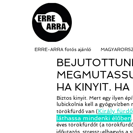
ERRE-ARRA fotós ajánló
MAGYARORS
BEJUTOTTUNK
MEGMUTASSUK
HA KINYIT. HA 
Biztos kinyit. Mert egy ilyen é
lubickolnia kell a gyógyvízbe
Király fürdő
törökfürdő van (
láthassa mindenki élőben
éves törökfürdőt (a törökfürdő
időutazós, stressz-elhagyós a s