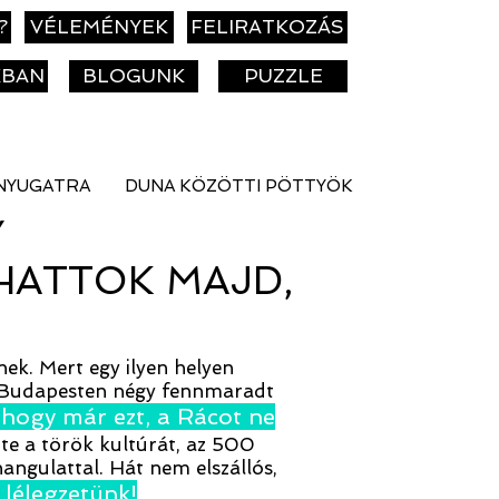
?
VÉLEMÉNYEK
FELIRATKOZÁS
KBAN
BLOGUNK
PUZZLE
NYUGATRA
DUNA KÖZÖTTI PÖTTYÖK
Y
HATTOK MAJD,
nek. Mert egy ilyen helyen
rt Budapesten négy fennmaradt
hogy már ezt, a Rácot ne
ette a török kultúrát, az 500
angulattal. Hát nem elszállós,
 lélegzetünk!