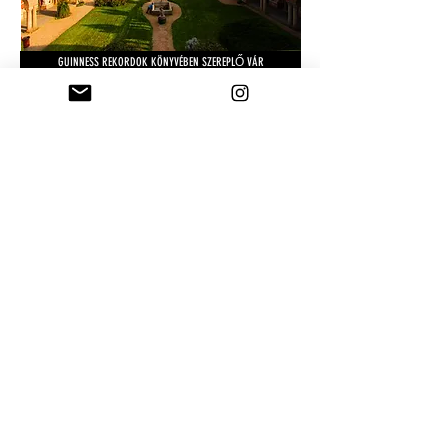
GUINNESS REKORDOK KÖNYVÉBEN SZEREPLŐ VÁR
Vissza
EZ EGY VILÁGON EGYEDÜLÁLLÓ VÁR!
Felvidéki váraink még: