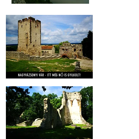
NAGYVÁZSONYI VÁR - ITT MÉG NŐ IS GYILKOLT!