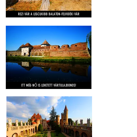
És a Kárpát-medencei várainkból
egy kis ízelítő még:
REZI VÁR A LEGCUKIBB BALATON-FELVIDÉKI VÁR
ITT MÉG NŐ IS LEHETETT VÁRTULAJDONOS!