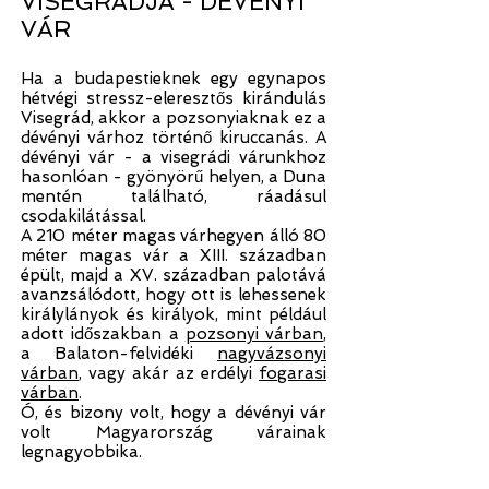
VISEGRÁDJA - DÉVÉNYI
VÁR
Ha a budapestieknek egy egynapos
hétvégi stressz-eleresztős kirándulás
Visegrád, akkor a pozsonyiaknak ez a
dévényi várhoz történő kiruccanás. A
dévényi vár - a visegrádi várunkhoz
hasonlóan - gyönyörű helyen, a Duna
mentén található, ráadásul
csodakilátással.
A 210 méter magas várhegyen álló 80
méter magas vár a XIII. században
épült, majd a XV. században palotává
avanzsálódott, hogy ott is lehessenek
királylányok és királyok, mint például
adott időszakban a
pozsonyi várban
,
a Balaton-felvidéki
nagyvázsonyi
várban
, vagy akár az erdélyi
fogarasi
várban
.
Ó, és bizony volt, hogy a dévényi vár
volt Magyarország várainak
legnagyobbika.