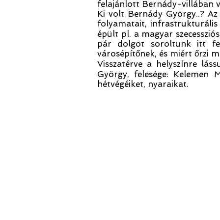
felajánlott Bernády-villában v
Ki volt Bernády György..? A
folyamatait, infrastrukturális
épült pl. a magyar szecesszió
pár dolgot soroltunk itt fe
városépítőnek, és miért őrzi 
Visszatérve a helyszínre lás
György, felesége: Kelemen M
hétvégéiket, nyaraikat.