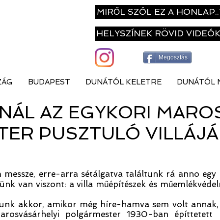
MIRŐL SZÓL EZ A HONLAP..
HELYSZÍNEK RÖVID VIDEÓ
Megosztás
ZÁG
BUDAPEST
DUNÁTÓL KELETRE
DUNÁTÓL 
NÁL AZ EGYKORI MARO
ER PUSZTULÓ VILLÁJ
messze, erre-arra sétá
lgatva találtunk rá anno egy 
rünk van viszont: a villa műépítészek és műemlékvéde
tunk akkor, amikor még híre-hamva sem volt annak, ho
rosvásárhelyi polgármester 1930-ban építtetett re