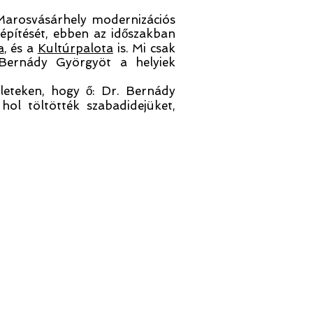
Marosvásárhely modernizációs
kiépítését, ebben az időszakban
a
, és a
Kultúrpalota
is. Mi csak
. Bernády Györgyöt a helyiek
zleteken, hogy ő: Dr. Bernády
ol töltötték szabadidejüket,