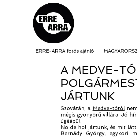
ERRE-ARRA fotós ajánló
MAGYARORS
A MEDVE-TÓ
POLGÁRMEST
JÁRTUNK
Szovátán, a
Medve-tótól
nem 
mégis gyönyörű villára. Jó hí
újjáépül.
No de hol jártunk, és mit lát
Bernády György, egykori ma