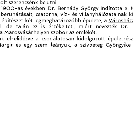
olt szerencsénk bejutni.
z 1900-as években Dr. Bernády György indította el 
 beruházásait, csatorna, víz- és villanyhálózatainak 
s építészet két legmeghatározóbb épülete, a
Városház
l, de talán ez is érzékelteti, miért nevezték Dr
ma Marosvásárhelyen szobor az emlékét.
suk el-elidőzve a csodálatosan kidolgozott épületrés
argit és egy szem leányuk, a szívbeteg Györgyike h