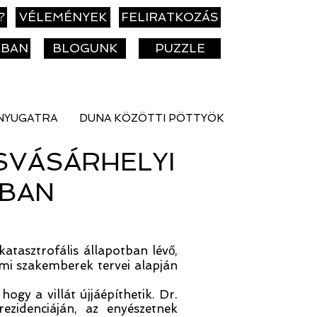
?
VÉLEMÉNYEK
FELIRATKOZÁS
KBAN
BLOGUNK
PUZZLE
NYUGATRA
DUNA KÖZÖTTI PÖTTYÖK
SVÁSÁRHELYI
ÁBAN
katasztrofális állapotban lévő,
lmi szakemberek tervei alapján
gy a villát újjáépíthetik. Dr.
zidenciáján, az enyészetnek