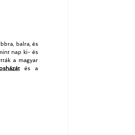
bra, balra, és 
int nap ki- és 
tták a magyar 
osházát
 és a 