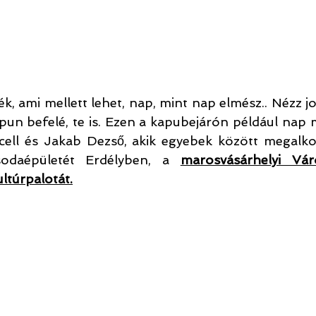
ék, ami mellett lehet, nap, mint nap elmész.. Nézz job
pun befelé, te is. Ezen a kapubejárón például nap m
ell és Jakab Dezső, akik egyebek között megalko
sodaépületét Erdélyben, a 
marosvásárhelyi Vár
ltúrpalotát
.