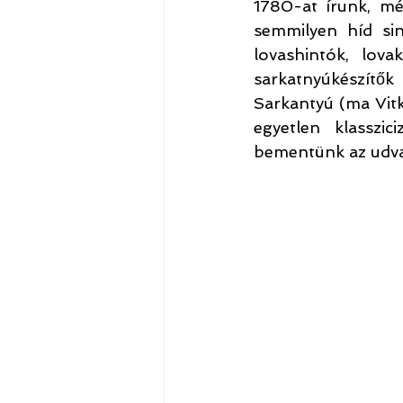
1780-at írunk, mé
semmilyen híd sin
lovashintók, lova
sarkatnyúkészítők 
Sarkantyú (ma Vitk
egyetlen klasszic
bementünk az udvar