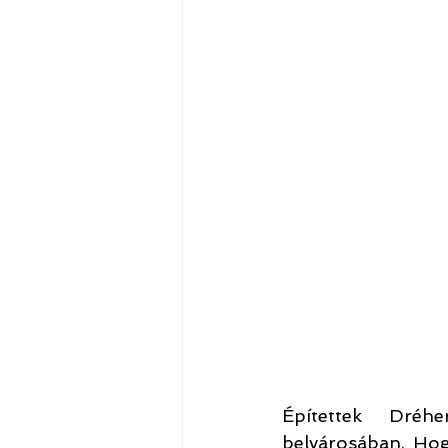
Építettek Dréh
belvárosában. Hogy