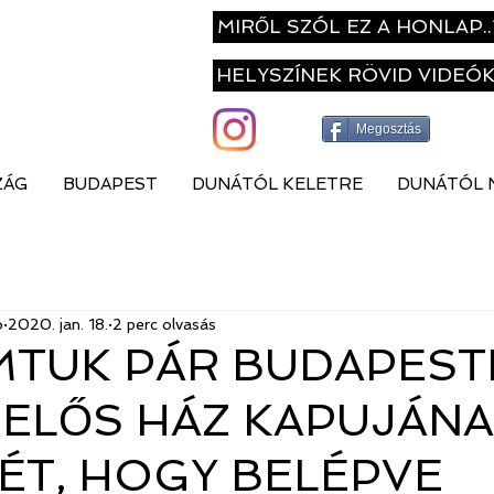
MIRŐL SZÓL EZ A HONLAP..
HELYSZÍNEK RÖVID VIDEÓ
Megosztás
ZÁG
BUDAPEST
DUNÁTÓL KELETRE
DUNÁTÓL 
ó
2020. jan. 18.
2 perc olvasás
TUK PÁR BUDAPEST
ELŐS HÁZ KAPUJÁN
SÉT, HOGY BELÉPVE