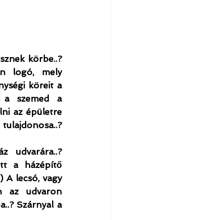
znek körbe..? 
n logó, mely 
ységi köreit a 
b a szemed a 
ni az épületre 
tulajdonosa..? 
 udvarára..? 
t a házépítő 
 A lecsó, vagy 
n az udvaron 
..? Szárnyal a 