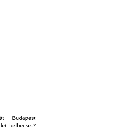
át Budapest 
t belbecse..? 