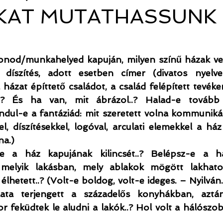
KAT MUTATHASSUNK
honod/munkahelyed kapuján, milyen színű házak ves
 díszítés, adott esetben címer (divatos nyelve
ázat építtető családot, a család felépített tevéken
)..? És ha van, mit ábrázol..? Halad-e továb
ndul-e a fantáziád: mit szeretett volna kommunikál
el, díszítésekkel, logóval, arculati elemekkel a ház 
na.) 
 a ház kapujának kilincsét..? Belépsz-e a ház
 melyik lakásban, mely ablakok mögött lakhatot
élhetett..? (Volt-e boldog, volt-e ideges. – Nyilván.)
llata terjengett a századelős konyhákban, aztá
 feküdtek le aludni a lakók..? Hol volt a hálószoba