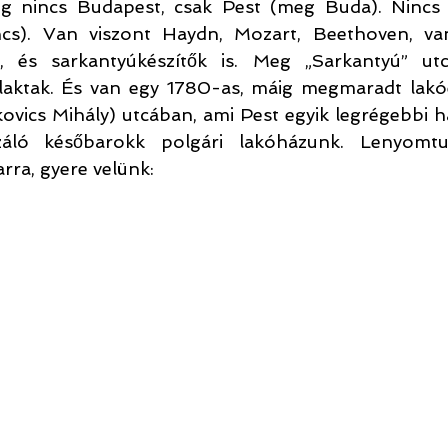
g nincs Budapest, csak Pest (meg Buda). Nincs 
cs). Van viszont Haydn, Mozart, Beethoven, van
k, és sarkantyúkészítők is. Meg „Sarkantyú” utc
laktak. És van egy 1780-as, máig megmaradt lakóépü
ovics Mihály) utcában, ami Pest egyik legrégebbi h
izáló későbarokk polgári lakóházunk. Lenyomtuk
ra, gyere velünk: