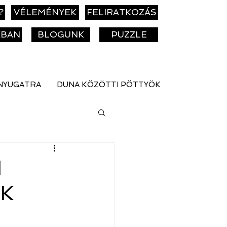
?
VÉLEMÉNYEK
FELIRATKOZÁS
KBAN
BLOGUNK
PUZZLE
NYUGATRA
DUNA KÖZÖTTI PÖTTYÖK
I
AK