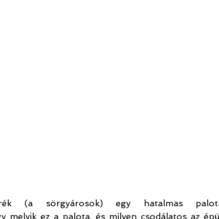
erék (a sörgyárosok) egy hatalmas palot
 melyik ez a palota, és milyen csodálatos az épüle