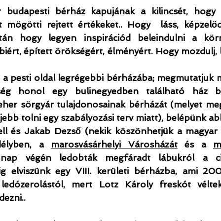
 budapesti bérház kapujának a kilincsét, hogy 
mögötti rejtett értékeket.. Hogy  láss, képzelődj,
tán hogy legyen inspirációd beleindulni a körn
biért, épített örökségért, élményért. Hogy mozdulj, lá
 a pesti oldal legrégebbi bérházába; megmutatjuk m
tség honol egy bulinegyedben található ház be
her sörgyár tulajdonosainak bérházát (melyet meg
ljebb tolni egy szabályozási terv miatt), belépünk ab
l és Jakab Dezső (nekik köszönhetjük a magyar s
délyben, a 
marosvásárhelyi Városházát
 és a 
m
nap végén ledobták megfáradt lábukról a cip
g elviszünk egy VIII. kerületi bérházba, ami 200
edózerolástól, mert Lotz Károly freskót véltek
ezni..