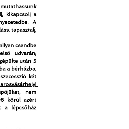
mutathassunk 
 kikapcsolj a 
yezetedbe. A 
ss, tapasztalj, 
ilyen csendbe 
lső udvarán; 
épülte után 5 
ba a bérházba, 
zecesszió két 
arosvásárhelyi 
őjüket; nem 
8 körül azért 
 a lépcsőház 