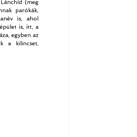
Lánchíd (meg 
nak parókák, 
anév is, ahol 
let is, itt, a 
áza, egyben az 
 a kilincset, 