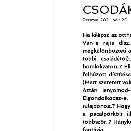
CSODÁ
Frissítve:
2021. nov. 20.
Ha kilépsz az ott
Van-e rajta dísz,
megkülönbözteti a h
többi családétól
homlokzaton..? Eli
felhúzott díszítéss
(Mert szeretett vol
Aztán lenyomod-e
Elgondolkodsz-e,
tulajdonos..? Hogy 
a pacalpörkölt i
többször..? Hánykor
fantázia..