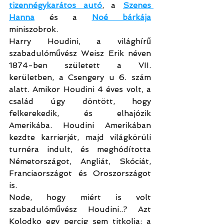
tizennégykarátos autó
, a 
Szenes 
Hanna
 és a 
Noé bárkája
miniszobrok.
Harry Houdini, a világhírű 
szabadulóművész Weisz Erik néven 
1874-ben született a VII. 
kerületben, a Csengery u 6. szám 
alatt. Amikor Houdini 4 éves volt, a 
család úgy döntött, hogy 
felkerekedik, és elhajózik 
Amerikába. Houdini Amerikában 
kezdte karrierjét, majd világkörüli 
turnéra indult, és meghódította 
Németországot, Angliát, Skóciát, 
Franciaországot és Oroszországot 
is.
Node, hogy miért is volt 
szabadulóművész Houdini..? Azt 
Kolodko egy percig sem titkolja: a 