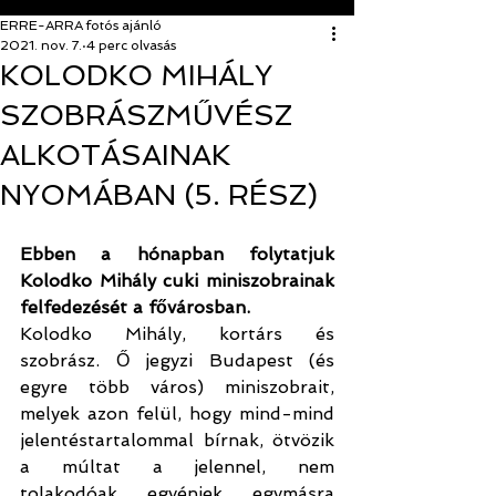
ERRE-ARRA fotós ajánló
2021. nov. 7.
4 perc olvasás
KOLODKO MIHÁLY
SZOBRÁSZMŰVÉSZ
ALKOTÁSAINAK
NYOMÁBAN (5. RÉSZ)
Ebben a hónapban folytatjuk 
Kolodko Mihály cuki miniszobrainak 
felfedezését a fővárosban. 
Kolodko Mihály, kortárs és 
szobrász. Ő jegyzi Budapest (és 
egyre több város) miniszobrait, 
melyek azon felül, hogy mind-mind 
jelentéstartalommal bírnak, ötvözik 
a múltat a jelennel, nem 
tolakodóak, egyéniek, egymásra 