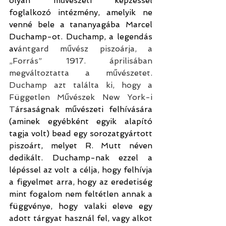
olyan művészeti képzéssel 
foglalkozó intézmény, amelyik ne 
venné bele a tananyagába Marcel 
Duchamp-ot. Duchamp, a legendás 
av
ántgard művész piszoárja, a 
„Forrás” 1917. áprilisában 
megváltoztatta a művészetet. 
Duchamp azt találta ki, hogy a 
Független Művészek New York-i 
T
ársaságnak művészeti felhívására 
(aminek egyébként egyik alapító 
tagja volt) bead egy sorozatgyártott 
piszoárt, melyet R. Mutt néven 
dedikált. Duchamp-nak ezzel a 
lépéssel az volt a célja, hogy felhívja 
a figyelmet arra, hogy az eredetiség 
mint fogalom nem feltétlen annak a 
függvénye, hogy valaki eleve egy 
adott tárgyat használ fel, vagy alkot 