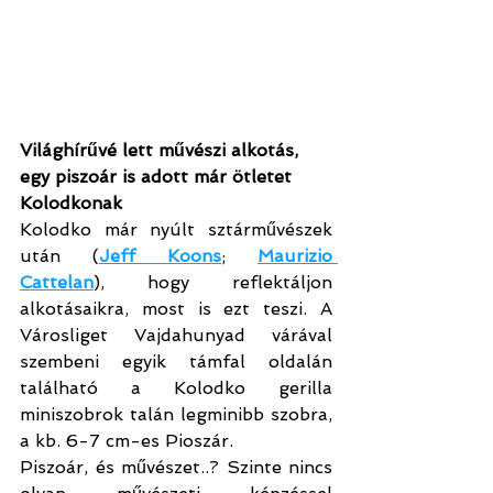
Világhírűvé lett művészi alkotás, 
egy piszoár is adott már ötletet 
Kolodkonak
Kolodko már nyúlt sztárművészek 
után (
Jeff Koons
; 
Maurizio 
Cattelan
), hogy reflektáljon 
alkotásaikra, most is ezt teszi. A 
Városliget Vajdahunyad várával 
szembeni egyik támfal oldalán 
található a Kolodko gerilla 
miniszobrok talán legminibb szobra, 
a kb. 6-7 cm-es Pioszár.
Piszoár, és művészet..? Szinte nincs 