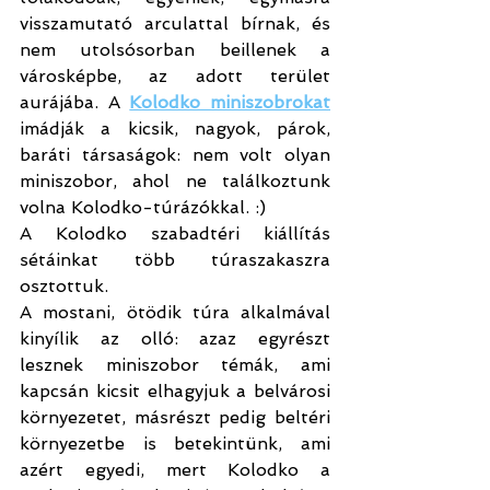
visszamutató arculattal bírnak, és 
nem utolsósorban beillenek a 
városképbe, az adott terület 
aurájába. A 
Kolodko miniszobrokat
imádják a kicsik, nagyok, párok, 
baráti társaságok: nem volt olyan 
miniszobor, ahol ne találkoztunk 
volna Kolodko-túrázókkal. :)
A Kolodko szabadtéri kiállítás 
sétáinkat több túraszakaszra 
osztottuk.
A mostani, ötödik túra alkalmával 
kinyílik az olló: azaz egyrészt 
lesznek miniszobor témák, ami 
kapcsán kicsit elhagyjuk a belvárosi 
környezetet, másrészt pedig beltéri 
környezetbe is betekintünk, ami 
azért egyedi, mert Kolodko a 