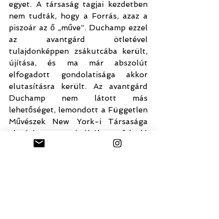
egyet. A társaság tagjai kezdetben 
nem tudták, hogy a Forrás, azaz a 
piszoár az ő „műve”. Duchamp ezzel 
az avantgárd ötletével 
tulajdonképpen zsákutcába került, 
újítása, és ma már abszolút 
elfogadott gondolatisága akkor 
elutasításra került. Az avantgárd 
Duchamp nem látott más 
lehetőséget, lemondott a Független 
Művészek New York-i Társasága 
alapító tagságából fakadó 
tisztségéről. Maga a műve 
egyébként úgy vált világhírűvé, 
hogy jóbarátja, a legendás fotós, 
Alfred Stieglitz elkészítette a mára 
már ikonikussá vált fekete-fehér 
piszoár-portrét, így a Forrás 
gyorsan bekerült a kulturális 