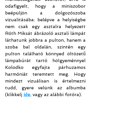
odafigyelt, hogy a miniszobor 
beépüljön a dolgozószoba 
vizualitásába: belépve a helyiségbe 
nem csak egy asztalra helyezett 
Róth Miksát ábrázoló asztali lámpát 
láthatunk jobbra a pulton, hanem a 
szoba bal oldalán, szintén egy 
pulton található könnyed öltözetű 
lámpabúrát tartó hölgyeménnyel 
Kolodko egyfajta párhuzamos 
harmóniát teremtett meg. Hogy 
mindezt vizuálisan is értelmezni 
tudd, gyere velünk az albumba 
(klikkelj 
ide
, vagy az alábbi fotóra).