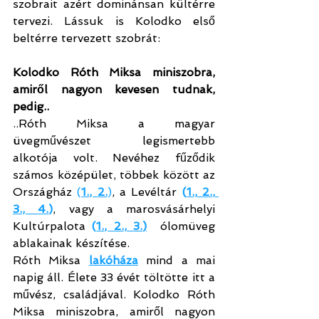
szobrait azért dominánsan kültérre 
tervezi. Lássuk is Kolodko első 
beltérre tervezett szobrát:
Kolodko Róth Miksa miniszobra, 
amiről nagyon kevesen tudnak, 
pedig..
..Róth Miksa a magyar 
üvegművészet legismertebb 
alkotója volt. Nevéhez fűződik 
számos középület, többek között az 
Országház 
(
1.
, 
2.
)
, a Levéltár 
(
1.
, 
2.
, 
3.
, 
4.
)
, vagy a marosvásárhelyi 
Kultúrpalota 
(
1.
, 
2.
, 
3.
)
  ólomüveg 
ablakainak készítése.
Róth Miksa 
lakóháza
 mind a mai 
napig áll. Élete 33 évét töltötte itt a 
művész, családjával. Kolodko Róth 
Miksa miniszobra, amiről nagyon 