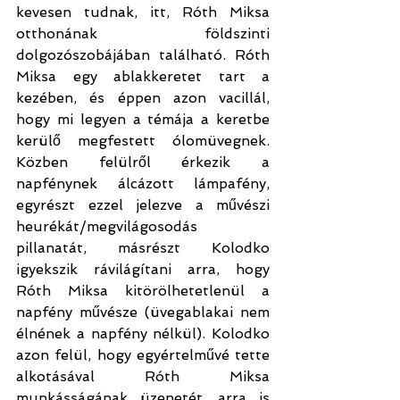
kevesen tudnak, itt, Róth Miksa 
otthonának földszinti 
dolgozószobájában található. Róth 
Miksa egy ablakkeretet tart a 
kezében, és éppen azon vacillál, 
hogy mi legyen a témája a keretbe 
kerülő megfestett ólomüvegnek. 
Közben felülről érkezik a 
napfénynek álcázott lámpafény, 
egyrészt ezzel jelezve a művészi 
heurékát/megvilágosodás 
pillanatát, másrészt Kolodko 
igyekszik rávilágítani arra, hogy 
Róth Miksa kitörölhetetlenül a 
napfény művésze (üvegablakai nem 
élnének a napfény nélkül). Kolodko 
azon felül, hogy egyértelművé tette 
alkotásával Róth Miksa 
munkásságának üzenetét, arra is 