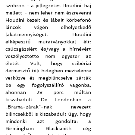
szobron - a jellegzetes Houdini-haj 
mellett - nem lehet nem észrevenni 
Houdini kezeit és lábait körbefonó 
láncok végén elhelyezkedő 
lakatmennyiséget. Houdini 
elképesztő mutatványokkal élt: 
csúcsgázsiért és/vagy a hírnévért 
veszélyeztette nem egyszer az 
életét. Volt, hogy szibériai 
dermesztő téli hidegben meztelenre 
vetkőzve és megbilincselve zárták 
be egy fogolyszállító vagonba, 
ahonnan 28 perc múltán 
kiszabadult. De Londonban a 
„Brama-zárak”-nak nevezett 
bilincsekből is kiszabadult úgy, hogy 
mindenki azt gondolta: a 
Birmingham Blacksmith cég 