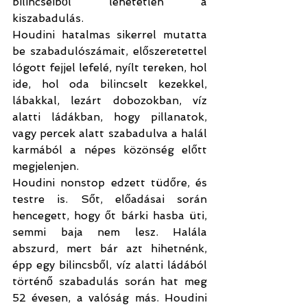
bilincseiből lehetetlen a 
kiszabadulás.
Houdini hatalmas sikerrel mutatta 
be szabadulószámait, előszeretettel 
lógott fejjel lefelé, nyílt tereken, hol 
ide, hol oda bilincselt kezekkel, 
lábakkal, lezárt dobozokban, víz 
alatti ládákban, hogy pillanatok, 
vagy percek alatt szabadulva a halál 
karmából a népes közönség előtt 
megjelenjen.
Houdini nonstop edzett tüdőre, és 
testre is. Sőt, előadásai során 
hencegett, hogy őt bárki hasba üti, 
semmi baja nem lesz. Halála 
abszurd, mert bár azt hihetnénk, 
épp egy bilincsből, víz alatti ládából 
történő szabadulás során hat meg 
52 évesen, a valóság más. Houdini 