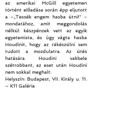
az amerikai McGill egyetemen 
történt előadása során épp eljutott 
a -„Tessék engem hasba ütni!” - 
mondatához, amit meggondolás 
nélkül készpénzek vett az egyik 
egyetemista, és úgy vágta hasba 
Houdinit, hogy az rákészülni sem 
tudott a mozdulatra. Az ütés 
hatására Houdini vakbele 
szétrobbant, az eset után Houdini 
nem sokkal meghalt.
Helyszín: Budapest, VII. Király u. 11. 
– K11 Galéria