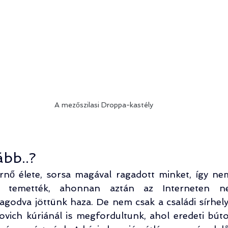
A mezőszilasi Droppa-kastély
bb..?
rnő élete, sorsa magával ragadott minket, így nem
va temették, ahonnan aztán az Interneten ne
agodva jöttünk haza. De nem csak a családi sírhely
ovich kúriánál is megfordultunk, ahol eredeti búto