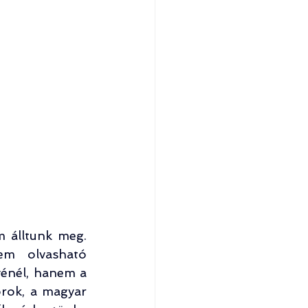
 álltunk meg. 
m olvasható 
énél, hanem a 
rok, a magyar 