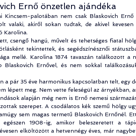
vich Ernő önzetlen ajándéka
i Kincsem-palotában nem csak Blaskovich Ernő é
lt valaki, akiről sokan tudtak, de akivel kevesen 
 Karolina.
ett, csengő hangú, művelt és tehetséges fiatal höl
lásként tekintettek, és segédszínésznői státuszba
ága mellé. Karolina 1874 tavaszán találkozott a n
b Blaskovich Ernővel, és nem sokkal találkozásuk
 a pár 35 éve harmonikus kapcsolatban telt, egy d
m lépett meg. Nem vette feleségül az árnyékban, ar
ondások alapján még nem is Ernő nemesi származása
zottak szerepet. A csodálatos kék szemű hölgy ugya
amúgy sem magas termetű Blaskovich Ernőnél. Ettő
t, egészen 1908-ig, amikor beleszeretett a tápi
névesen elköltözött a hetvennégy éves, már nagybet