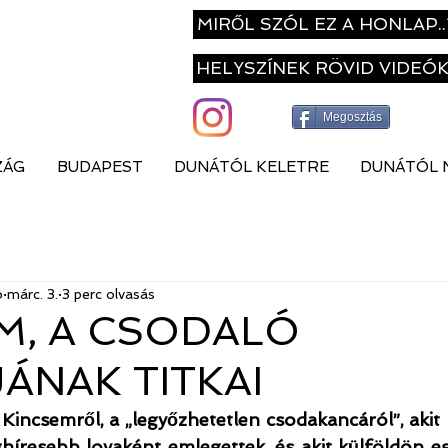
MIRŐL SZÓL EZ A HONLAP..
HELYSZÍNEK RÖVID VIDEÓ
Megosztás
ZÁG
BUDAPEST
DUNÁTÓL KELETRE
DUNÁTÓL 
ó
márc. 3.
3 perc olvasás
M, A CSODALÓ
ÁNAK TITKAI
 Kincsemről, a „legyőzhetetlen csodakancáról”, akit
ghíresebb lovaként emlegettek, és akit külföldön e