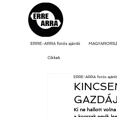
ERRE-ARRA fotós ajánló
MAGYARORS
Cikkek
ERRE-ARRA fotós ajánl
KINCSE
GAZDÁJ
Ki ne hallott volna
a korszak egyik le