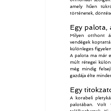
amely hűen tükröz
történetek, döntése
Egy palota,
Milyen otthont 
vendégek koptatták
különleges figyele
A palota ma már eg
múlt rétegei külö
még mindig felsej
gazdája élte minde
Egy titokzat
A korabeli pletyk
palotában. Volt 