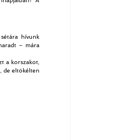
nnapjaiban? A 
sétára hívunk 
maradt – mára 
t a korszakot, 
de eltökélten 