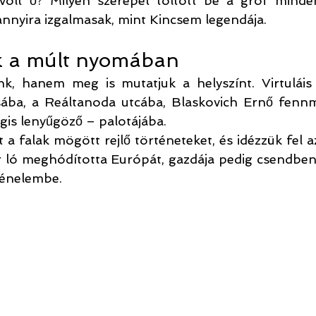
i volt ő? Milyen szerepet töltött be a gróf minde
annyira izgalmasak, mint Kincsem legendája.
k a múlt nyomában
, hanem meg is mutatjuk a helyszínt. Virtuláis 
ába, a Reáltanoda utcába, Blaskovich Ernő fenn
égis lenyűgöző – palotájába.
 a falak mögött rejlő történeteket, és idézzük fel az
ló meghódította Európát, gazdája pedig csendben, 
rténelembe.