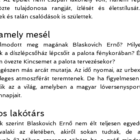
te tulajdonosa rangját, ízlését és életstílusát.
k és talán csalódások is születtek.
 amely mesél
álmodott meg magának Blaskovich Ernő? Milye
 a díszlépcsőház lépcsőit a palota fénykorában? És
m övezte Kincsemet a palota tervezésekor?
észen más arcát mutatja. Az idő nyomai, az urbex 
nleges atmoszférát teremtenek. De ha figyelmesen 
lik az a világ, amelyben a magyar lóversenysport
nnapjait.
os lakótárs
ák szerint Blaskovich Ernő nem élt teljesen egye
valaki az életében, akiről sokan tudtak, de ak