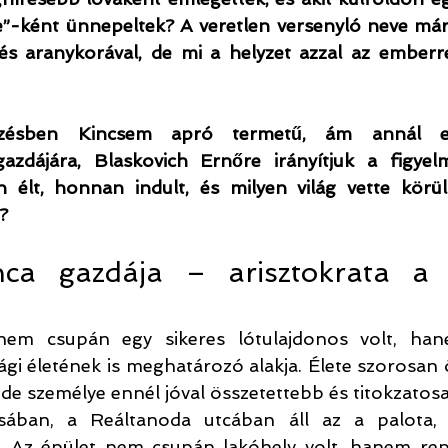
”-ként ünnepeltek? A veretlen versenyló neve mára
s aranykorával, de mi a helyzet azzal az emberrel
zésben Kincsem apró termetű, ám annál el
azdájára, Blaskovich Ernőre irányítjuk a figyelm
 élt, honnan indult, és milyen világ vette körül 
?
ca gazdája – arisztokrata a k
nem csupán egy sikeres lótulajdonos volt, han
sági életének is meghatározó alakja. Élete szorosan
 de személye ennél jóval összetettebb és titokzatos
sában, a Reáltanoda utcában áll az a palota, 
. Az épület nem csupán lakóhely volt, hanem repre