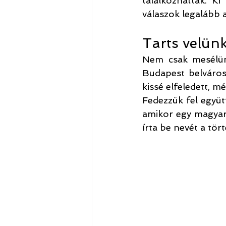
találkozhattak. K
válaszok legalább 
Tarts velün
Nem csak mesélünk
Budapest belváros
kissé elfeledett, m
Fedezzük fel együtt
amikor egy magyar 
írta be nevét a tö