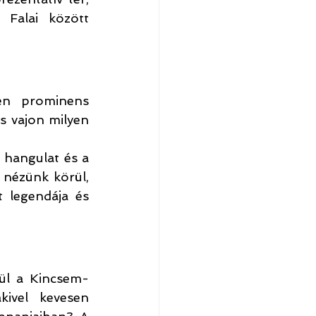
 Falai között 
n prominens 
 vajon milyen 
hangulat és a 
nézünk körül, 
 legendája és 
dül a Kincsem-
ivel kevesen 