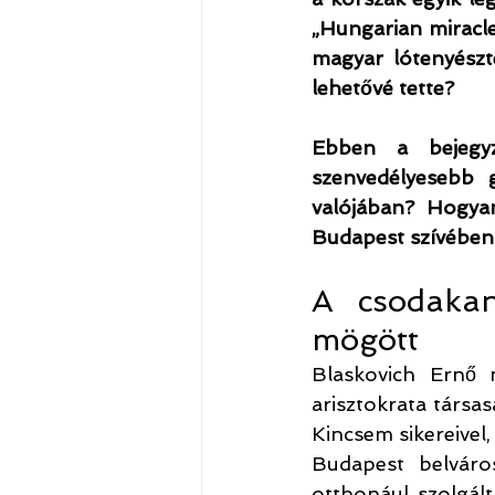
„Hungarian miracle
magyar lótenyészté
lehetővé tette?
Ebben a bejegy
szenvedélyesebb g
valójában? Hogyan
Budapest szívében
A csodakan
mögött
Blaskovich Ernő 
arisztokrata társa
Kincsem sikereivel,
Budapest belváro
otthonául szolgált