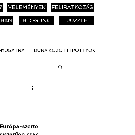
?
VÉLEMÉNYEK
FELIRATKOZÁS
KBAN
BLOGUNK
PUZZLE
NYUGATRA
DUNA KÖZÖTTI PÖTTYÖK
 Európa-szerte 
gyszerűen csak 