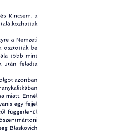
s Kincsem, a 
találkozhattak 
gyre a Nemzeti 
 osztották be 
ála több mint 
 után feladta 
olgot azonban 
anykalitkában 
 miatt. Ennél 
nis egy fejjel 
l függetlenül 
ószentmártoni 
eg Blaskovich 