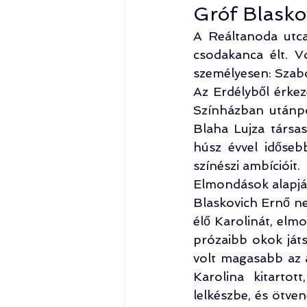
Gróf Blasko
A Reáltanoda utca
csodakanca élt. Vo
személyesen: Szabó
Az Erdélyből érkez
Színházban utánpót
Blaha Lujza társas
húsz évvel időseb
színészi ambícióit.
Elmondások alapján
Blaskovich Ernő ne
élő Karolinát, elm
prózaibb okok játs
volt magasabb az 
Karolina kitartot
lelkészbe, és ötve