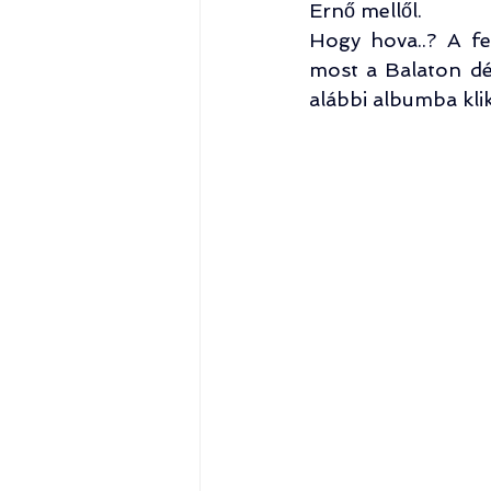
Ernő mellől.
Hogy hova..? A fe
most a Balaton déli
alábbi albumba klik