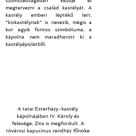
szomszédságában kezdje el 
megtervezni a család kastélyát. A 
kastély emberi léptékű lett, 
"kiskastélynak" is nevezik, mégis a 
kor egyik fontos szimbóluma, a 
kápolna nem maradhatott ki a 
kastélyépületből.
A tatai Esterházy-kastély 
kápolnájában IV. Károly és 
felesége, Zita is megfordult. A 
tóvárosi kapucinus rendház főnöke 