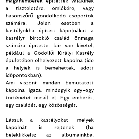
magánemberek építették valakinek 
a tiszteletére, emlékére, vagy 
hasonszőrű gondolkodó csoportok 
számára. Jelen esetben a 
kastélyokba épített kápolnákat a 
kastélyt birtokló család önmaga 
számára építette, bár van kivétel, 
például a Gödöllői Királyi Kastély 
épületében elhelyezett kápolna (ide 
a helyiek is bemehettek, adott 
időpontokban).
Ami viszont minden bemutatott 
kápolna igaza: mindegyik egy-egy 
történetet mesél el. Egy emberét, 
egy családét, egy közösségét.
Lássuk a kastélyokat, melyek 
kápolnát is rejtenek (ha 
beleklikkelsz az albumainkba, 