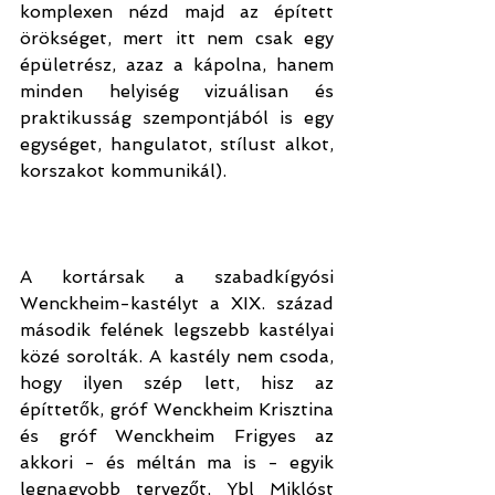
komplexen nézd majd az épített 
örökséget, mert itt nem csak egy 
épületrész, azaz a kápolna, hanem 
minden helyiség vizuálisan és 
praktikusság szempontjából is egy 
egységet, hangulatot, stílust alkot, 
korszakot kommunikál).
A kortársak a szabadkígyósi 
Wenckheim-kastélyt a XIX. század 
második felének legszebb kastélyai 
közé sorolták. A kastély nem csoda, 
hogy ilyen szép lett, hisz az 
építtetők, gróf Wenckheim Krisztina 
és gróf Wenckheim Frigyes az 
akkori - és méltán ma is - egyik 
legnagyobb tervezőt, Ybl Miklóst 