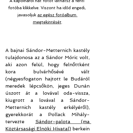
A kápolnáról hat fotót láthatsz a fenti 
fotóba klikkelve. Viszont ha időd engedi, 
javasoljuk 
az egész fotóalbum 
megtekintését
.
A bajnai Sándor-Metternich kastély 
tulajdonosa az a Sándor Móric volt, 
aki azon felül, hogy felnőttként 
kora bulvárhősévé vált 
(négyesfogaton hajtott le Budáról 
meredek lépcsőkön, jeges Dunán 
úszott át a lovával oda-vissza, 
kiugrott a lovával a Sándor-
Metternich kastély erkélyéről), 
gyerekkorát a Pollack Mihály-
tervezte 
Sándor-palota (ma 
Köztársasági Elnöki Hivatal
)
 berkein 