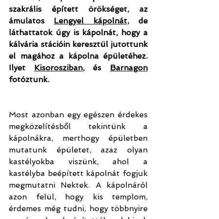
szakrális épített örökséget, az 
ámulatos 
Lengyel kápolnát
, de 
láthattatok úgy is kápolnát, hogy a 
kálvária stációin keresztül jutottunk 
el magához a kápolna épületéhez. 
Ilyet 
Kisorosziban
, és 
Barnagon
fotóztunk.
Most azonban egy egészen érdekes 
megközelítésből tekintünk a 
kápolnákra, merthogy épületben 
mutatunk épületet, azaz olyan 
kastélyokba viszünk, ahol a 
kastélyba beépített kápolnát fogjuk 
megmutatni Nektek. A kápolnáról 
azon felül, hogy kis templom, 
érdemes még tudni, hogy többnyire 