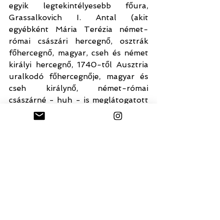
egyik legtekintélyesebb főura, 
Grassalkovich I. Antal (akit 
egyébként Mária Terézia német-
római császári hercegnő, osztrák 
főhercegnő, magyar, cseh és német 
királyi hercegnő, 1740-től Ausztria 
uralkodó főhercegnője, magyar és 
cseh királynő, német-római 
császárné - huh - is meglátogatott 
itt, a kastélyban) építtette 
családjának. Grassalkovich III. Antal 
örökös nélkül halt meg, így a 
kastélyt egy belga bank, majd 1867-
ben a magyar állam vásárolta meg, 
és felújítási, átalakítási munkálatok 
után koronázási ajándékként I. 
Ferenc Józsefnek, és Erzsébet 
királynénak (Sisinek) adományozta, 
így az a királyi család pihenő 