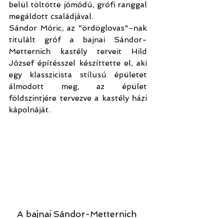
belül töltötte jómódú, grófi ranggal 
megáldott családjával. 
Sándor Móric, az "ördöglovas"-nak 
titulált gróf a bajnai Sándor-
Metternich kastély terveit Hild 
József építésszel készíttette el, aki 
egy klasszicista stílusú épületet 
álmodott meg, az épület 
földszintjére tervezve a kastély házi 
kápolnáját.
A bajnai Sándor-Metternich 