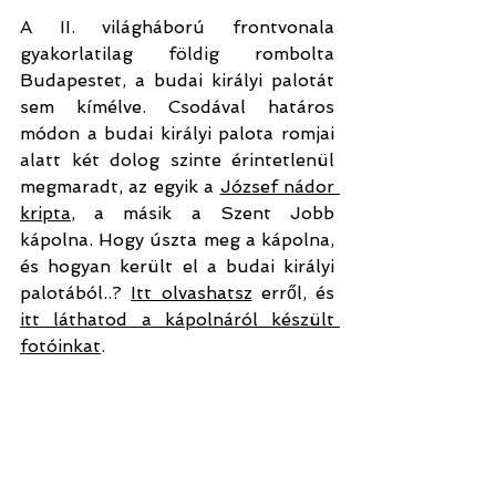
A II. világháború frontvonala 
gyakorlatilag földig rombolta 
Budapestet, a budai királyi palotát 
sem kímélve. Csodával határos 
módon a budai királyi palota romjai 
alatt két dolog szinte érintetlenül 
megmaradt, az egyik a 
József nádor 
kripta
, a másik a Szent Jobb 
kápolna. Hogy úszta meg a kápolna, 
és hogyan került el a budai királyi 
palotából..? 
Itt olvashatsz
 erről, és 
itt láthatod a kápolnáról készült 
fotóinkat
.