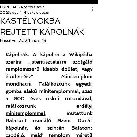
ERRE-ARRA fotós ajánló
2023. dec. 1.
4 perc olvasás
KASTÉLYOKBA
REJTETT KÁPOLNÁK
Frissítve:
2024. nov. 13.
Kápolnák. A kápolna a Wikipédia 
szerint „istentiszteletre szolgáló 
templomszerű kisebb épület, vagy 
épületrész”. Minitemplom 
mondhatni. Találkoztunk egyedi, 
gomba alakú minitemplommal, azaz 
a 
800 éves ösküi rotundával
, 
találkoztunk 
erdélyi 
minitemplommal
, mutattunk 
Balatont csodáló 
Szent Donát 
kápolnát
, és szintén Balatont 
csodáló, majd’ templom méretű 