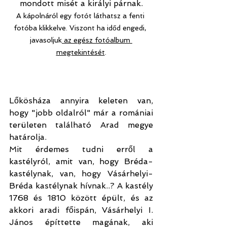
mondott misét a királyi párnak.
A kápolnáról egy fotót láthatsz a fenti 
fotóba klikkelve. Viszont ha időd engedi, 
javasoljuk
 az egész fotóalbum 
megtekintését
.
Lőkösháza annyira keleten van, 
hogy "jobb oldalról" már a romániai 
területen található Arad megye 
határolja.
Mit érdemes tudni erről a 
kastélyról, amit van, hogy Bréda-
kastélynak, van, hogy Vásárhelyi-
Bréda kastélynak hívnak..? A kastély 
1768 és 1810 között épült, és az 
akkori aradi főispán, Vásárhelyi I. 
János építtette magának, aki 