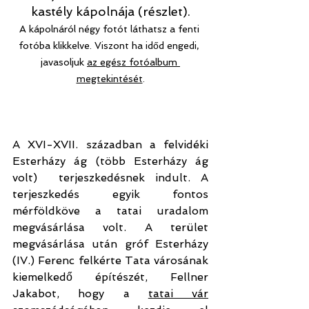
kastély kápolnája (részlet).
A kápolnáról négy fotót láthatsz a fenti 
fotóba klikkelve. Viszont ha időd engedi, 
javasoljuk 
az egész fotóalbum 
megtekintését
.
A XVI-XVII. században a felvidéki 
Esterházy ág (több Esterházy ág 
volt)  terjeszkedésnek indult. A 
terjeszkedés egyik fontos 
mérföldköve a tatai uradalom 
megvásárlása volt. A terület 
megvásárlása után gróf Esterházy 
(IV.) Ferenc felkérte Tata városának 
kiemelkedő építészét, Fellner 
Jakabot, hogy a 
tatai vár