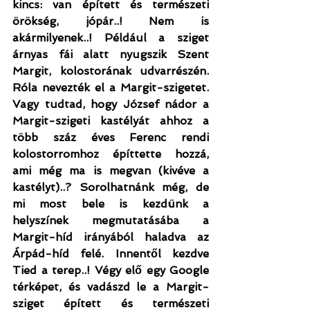
kincs: van épített és természeti 
örökség, jópár..! Nem is 
akármilyenek..! Például a sziget 
árnyas fái alatt nyugszik Szent 
Margit, kolostorának udvarrészén. 
Róla nevezték el a Margit-szigetet. 
Vagy tudtad, hogy József nádor a 
Margit-szigeti kastélyát ahhoz a 
több száz éves Ferenc rendi 
kolostorromhoz építtette hozzá, 
ami még ma is megvan (kivéve a 
kastélyt)..? Sorolhatnánk még, de 
mi most bele is kezdünk a 
helyszínek megmutatásába a 
Margit-híd irányából haladva az 
Árpád-híd felé. Innentől kezdve 
Tied a terep..! Végy elő egy Google 
térképet, és vadászd le a Margit-
sziget épített és természeti 