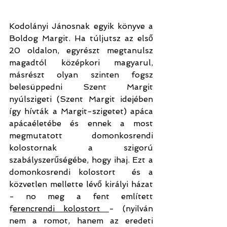
Kodolányi Jánosnak egyik könyve a 
Boldog Margit. Ha túljutsz az első 
20 oldalon, egyrészt megtanulsz 
magadtól középkori magyarul, 
másrészt olyan szinten fogsz 
belesüppedni Szent Margit 
nyúlszigeti (Szent Margit idejében 
így hívták a Margit-szigetet) apáca 
apácaéletébe és ennek a most 
megmutatott domonkosrendi 
kolostornak a szigorú 
szabályszerűségébe, hogy ihaj. Ezt a 
domonkosrendi kolostort  és a 
közvetlen mellette lévő királyi házat 
- no meg a fent említett 
f
erencrendi kolostort
- (nyilván 
nem a romot, hanem az eredeti 