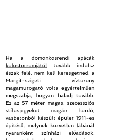
Ha a 
domonkosrendi apácák 
kolostorromjától
 tovább indulsz 
észak felé, nem kell keresgetned, a 
Margit-szigeti víztorony 
magamutogató volta egyértelműen 
megszabja, hogyan haladj tovább. 
Ez az 57 méter magas, szecessziós 
stílusjegyeket magán hordó, 
vasbetonból készült épület 1911-es 
építésű, melynek közvetlen lábánál 
nyaranként színházi előadások, 