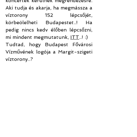
koncertek kerülnek megrendezésre. 
Aki tudja és akarja, ha megmássza a 
víztorony 152 lépcsőjét, 
körbeölelheti Budapestet..! Ha 
pedig nincs kedv élőben lépcsőzni, 
mi mindent megmutatunk, 
ITT
..! :)
Tudtad, hogy Budapest Fővárosi 
Vízművének logója a Margit-szigeti 
víztorony..?