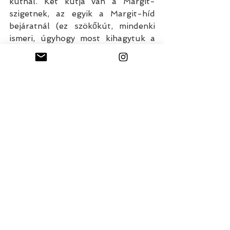
kútnál. Két kútja van a Margit-
szigetnek, az egyik a Margit-híd 
bejáratnál (ez szökőkút, mindenki 
ismeri, úgyhogy most kihagytuk a 
felfedező túránkból), a másik ez, az 
Árpád-híd lábánál. Ezt a kutat 
Bodor kútnak hívják, és zenél. 
Bodor kút, mert Bodor Péter 
székely ezermester a kút eredeti 
verzióját 1820-22 között alkotta, 
ami akkor Marosvásárhely főterére 
került. Node miért volt truváj egy 
zenélő kút az 1820-as években, és 
hogy tette össze ezt az építményt 
Bodor Péter, és mikor került a 
Margit-szigetre a kút mása..?
 ITT
sztorizunk,  no meg képeket is 
mutatunk. :)