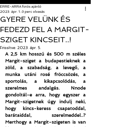
ERRE-ARRA fotós ajánló
2023. ápr. 1.
3 perc olvasás
GYERE VELÜNK ÉS
FEDEZD FEL A MARGIT-
SZIGET KINCSEIT..!
Frissítve:
2023. ápr. 5.
A 2,5 km hosszú és 500 m széles 
Margit-sziget a budapestieknek a 
zöld, a szabadság, a levegő, a 
munka utáni rosé fröccsözés, a 
sportolás, a kikapcsolódás, a 
szerelmes andalgás. Nnode 
gondoltál-e arra, hogy egyszer a 
Margit-szigetnek úgy indulj neki, 
hogy kincs-keress csapatoddal, 
barátaiddal, szerelmeddel..? 
Merthogy a Margit-szigeten is van 