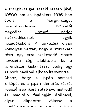
A Margit-sziget északi részén lévő, 
10500 nm-es japánkert 1936-ban 
épült, a Margit-sziget 
területrendezését 1867-től 
megcélzó 
József nádor
intézkedéseinek egyik 
hozadékaként. A tervezést olyan 
komolyan vették, hogy a sziklakert 
részt egy erre szakosodó Spath 
nevezetű cég alakította ki, a 
tórendszer kialakítását pedig egy 
Kunsch nevű vállalkozó irányította.
Ahhoz, hogy a japán nemzeti 
jelképét és a japán identitás részét 
képező japánkert sétálva-elmélkedő 
és meditáló feelingjét átélhesd, 
olyan időpontot válassz a 
meglátogatására, amikor csak te/ti 