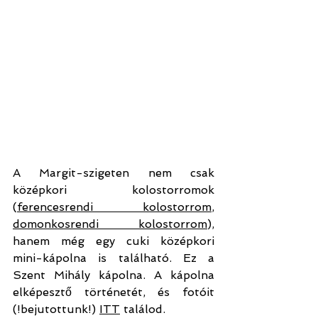
A Margit-szigeten nem csak 
középkori kolostorromok 
(
f
erencesrendi kolostorrom
, 
d
omonkosrendi kolostorrom
), 
hanem még egy cuki középkori 
mini-kápolna is található. Ez a 
Szent Mihály kápolna. A kápolna 
elképesztő történetét, és fotóit 
(!bejutottunk!) 
ITT
 találod.