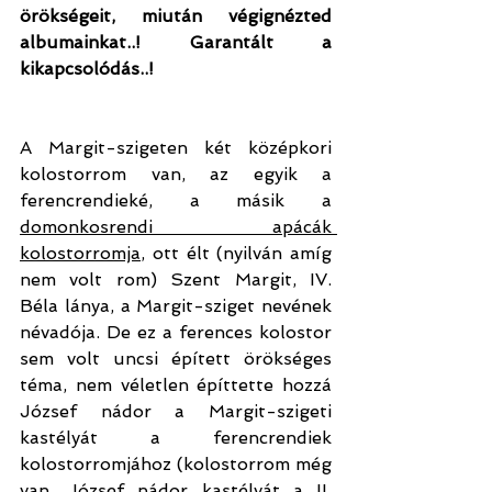
örökségeit, miután végignézted 
albumainkat..! Garantált a 
kikapcsolódás..!
A Margit-szigeten két középkori 
kolostorrom van, az egyik a 
ferencrendieké, a másik a 
domonkosrendi apácák 
kolostorromja
, ott élt (nyilván amíg 
nem volt rom) Szent Margit, IV. 
Béla lánya, a Margit-sziget nevének 
névadója. De ez a ferences kolostor 
sem volt uncsi épített örökséges 
téma, nem véletlen építtette hozzá 
József nádor a Margit-szigeti 
kastélyát a ferencrendiek 
kolostorromjához (kolostorrom még 
van, József nádor kastélyát a II. 