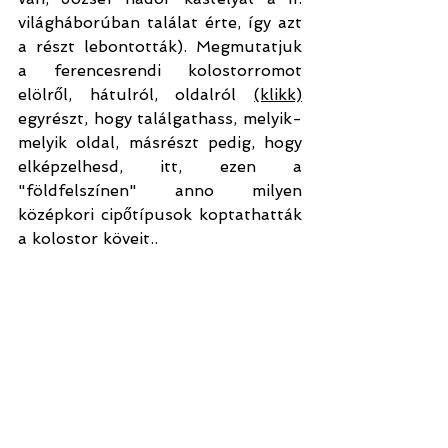
világháborúban találat érte, így azt 
a részt lebontották). Megmutatjuk 
a ferencesrendi kolostorromot 
elölről, hátulról, oldalról 
(klikk)
egyrészt, hogy találgathass, melyik-
melyik oldal, másrészt pedig, hogy 
elképzelhesd, itt, ezen a 
"földfelszínen" anno milyen 
középkori cipőtípusok koptathatták 
a kolostor köveit..