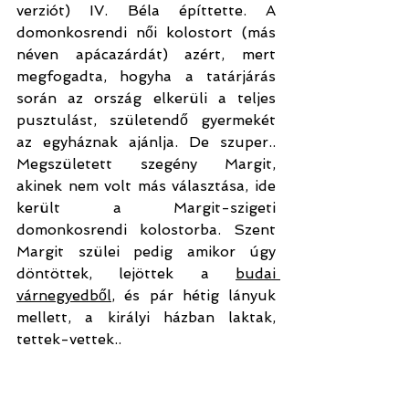
verziót) IV. Béla építtette. A 
domonkosrendi női kolostort (más 
néven apácazárdát) azért, mert 
megfogadta, hogyha a 
tatárjárás 
során az ország elkerüli a teljes 
pusztulást, születendő gyermekét 
az egyháznak ajánlja.
 De szuper.. 
Megszületett szegény Margit, 
akinek nem volt más választása, ide 
került a Margit-szigeti 
domonkosrendi kolostorba. Szent 
Margit szülei pedig amikor úgy 
döntöttek, lejöttek a 
budai 
várnegyedből
, és pár hétig lányuk 
mellett, a királyi házban laktak, 
tettek-vettek..