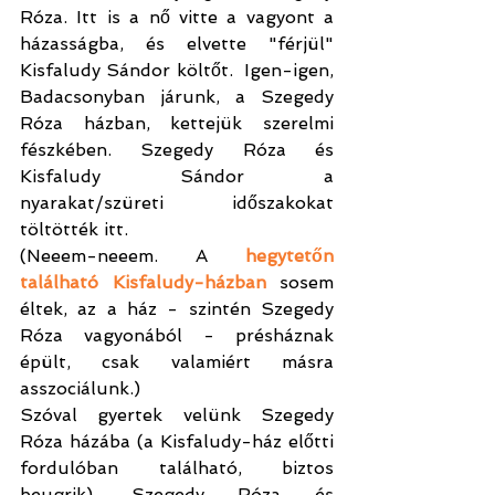
Róza. Itt is a nő vitte a vagyont a 
házasságba, és elvette "férjül" 
Kisfaludy Sándor költőt.  Igen-igen, 
Badacsonyban járunk, a Szegedy 
Róza házban, kettejük szerelmi 
fészkében. Szegedy Róza és 
Kisfaludy Sándor a 
nyarakat/szüreti időszakokat 
töltötték itt.
(Neeem-neeem. A 
hegytetőn 
található Kisfaludy-házban
 sosem 
éltek, az a ház - szintén Szegedy 
Róza vagyonából - présháznak 
épült, csak valamiért másra 
asszociálunk.)
Szóval gyertek velünk Szegedy 
Róza házába (a Kisfaludy-ház előtti 
fordulóban található, biztos 
beugrik), Szegedy Róza és 