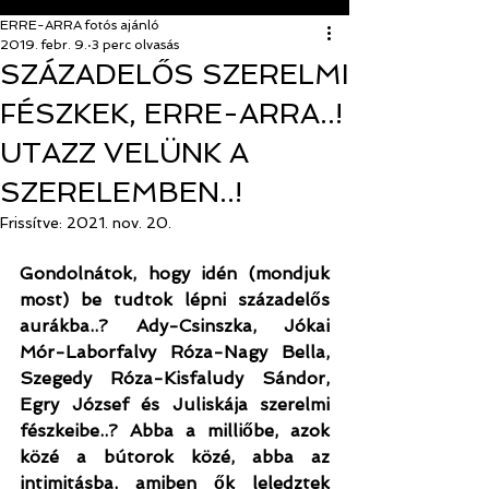
ERRE-ARRA fotós ajánló
2019. febr. 9.
3 perc olvasás
​​​​​​​SZÁZADELŐS SZERELMI
FÉSZKEK, ERRE-ARRA..!
UTAZZ VELÜNK A
SZERELEMBEN..!
Frissítve:
2021. nov. 20.
Gondolnátok, hogy idén (mondjuk 
most) be tudtok lépni századelős 
aurákba..? Ady-Csinszka, Jókai 
Mór-Laborfalvy Róza-Nagy Bella, 
Szegedy Róza-Kisfaludy Sándor, 
Egry József és Juliskája szerelmi 
fészkeibe..? Abba a milliőbe, azok 
közé a bútorok közé, abba az 
intimitásba, amiben ők leledztek 