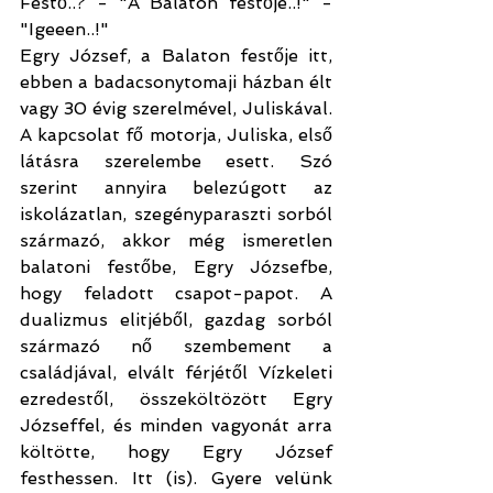
Festő..? - "A Balaton festője..!" - 
"Igeeen..!"
Egry József, a Balaton festője itt, 
ebben a badacsonytomaji házban élt 
vagy 30 évig szerelmével, Juliskával.
A kapcsolat fő motorja, Juliska, első 
látásra szerelembe esett. Szó 
szerint annyira belezúgott az 
iskolázatlan, szegényparaszti sorból 
származó, akkor még ismeretlen 
balatoni festőbe, Egry Józsefbe, 
hogy feladott csapot-papot. A 
dualizmus elitjéből, gazdag sorból 
származó nő szembement a 
családjával, elvált férjétől Vízkeleti 
ezredestől, összeköltözött Egry 
Józseffel, és minden vagyonát arra 
költötte, hogy Egry József 
festhessen. Itt (is). Gyere velünk 