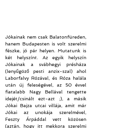
Jókainak nem csak Balatonfüreden, 
hanem Budapesten is volt szerelmi 
fészke, jó pár helyen. Mutatunk is 
két helyszínt. Az egyik helyszín 
Jókainak a svábhegyi présháza 
(lenyűgöző pesti anzix-szal) ahol 
Laborfalvy Rózával, és Róza halála 
után új feleségével, az 50 évvel 
fiatalabb Nagy Bellával tengette 
idejét/csinált ezt-azt ;), a másik 
Jókai Bajza utcai villája, amit már 
Jókai az unokája szerelmével, 
Feszty Árpáddal vett közösen 
(aztán, hogy itt mekkora szerelmi 