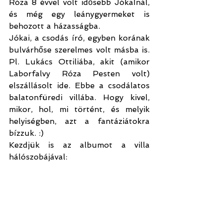
Róza 8 évvel volt idősebb JókaInál, 
és még egy leánygyermeket is 
behozott a házasságba.
Jókai, a csodás író, egyben korának 
bulvárhőse szerelmes volt másba is. 
Pl. Lukács Ottiliába, akit (amikor 
Laborfalvy Róza Pesten volt) 
elszállásolt ide. Ebbe a csodálatos 
balatonfüredi villába. Hogy kivel, 
mikor, hol, mi történt, és melyik 
helyiségben, azt a fantáziátokra 
bízzuk. :) 
Kezdjük is az albumot a villa 
hálószobájával: 