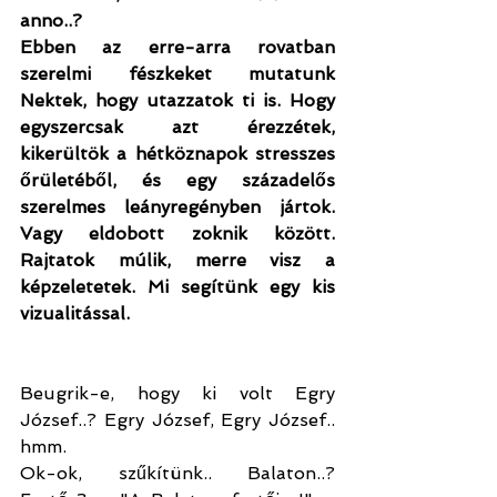
anno..?
Ebben az erre-arra rovatban 
szerelmi fészkeket mutatunk 
Nektek, hogy utazzatok ti is. Hogy 
egyszercsak azt érezzétek, 
kikerültök a hétköznapok stresszes 
őrületéből, és egy századelős 
szerelmes leányregényben jártok. 
Vagy eldobott zoknik között. 
Rajtatok múlik, merre visz a 
képzeletetek. Mi segítünk egy kis 
vizualitással.
Beugrik-e, hogy ki volt Egry 
József..? Egry József, Egry József.. 
hmm.
Ok-ok, szűkítünk.. Balaton..? 