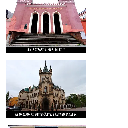
LILA-RÓZSASZÍN, MÓR, MI EZ..?
AZ ORSZÁGHÁZ ÉPÍTTETŐJÉVEL BRATYIZÓ JAKABÉK