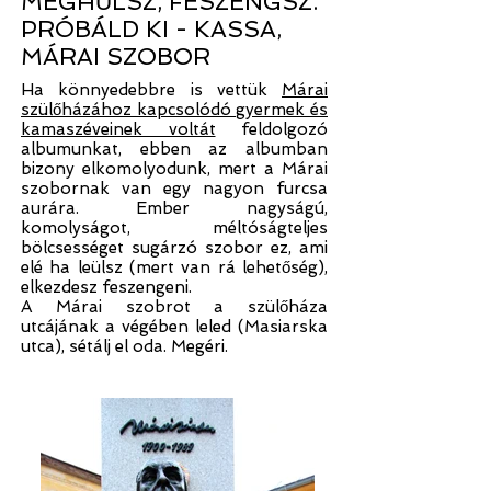
MEGHŰLSZ, FESZENGSZ.
PRÓBÁLD KI - KASSA,
MÁRAI SZOBOR
Ha könnyedebbre is vettük
Márai
szülőházához kapcsolódó gyermek és
kamaszéveinek voltát
feldolgozó
albumunkat
,
ebben az albumban
bizony elkomolyodunk, mert a Márai
szobornak van egy nagyon furcsa
aurára. Ember nagyságú,
komolyságot, méltóságteljes
bölcsességet sugárzó szobor ez, ami
elé ha leülsz (mert van rá lehetőség),
elkezdesz feszengeni.
A Márai szobrot a szülőháza
utcájának a végében leled (Masiarska
utca), sétálj el oda. Megéri.