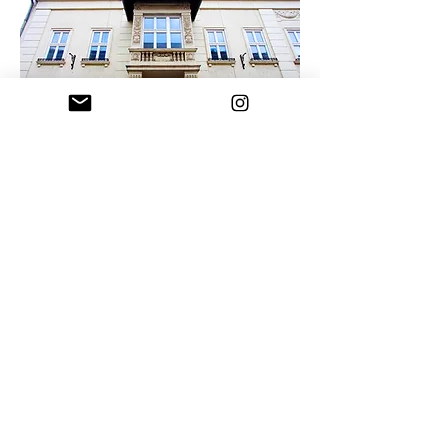
MÁRAI ITT ROHANGÁSZOTT GYEREKKORÁBAN
MÁRAI ELŐTT MEGHÜLSZ, MINDEN BAJOD VAN!