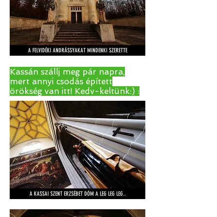
A FELVIDÉKI ANDRÁSSYAKAT MINDENKI SZERETTE
Kassán szállj meg pár napra,
mert annyi csodás épített
örökség van itt! Kedv-keltünk:) :
A KASSAI SZENT ERZSÉBET DÓM A LEG LEG LEG..