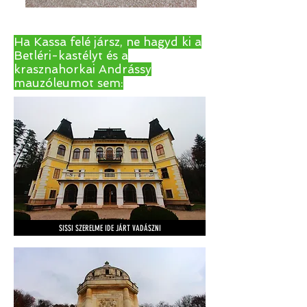
Ha Kassa felé jársz, ne hagyd ki a
Betléri-kastélyt és a
krasznahorkai Andrássy
mauzóleumot sem:
SISSI SZERELME IDE JÁRT VADÁSZNI