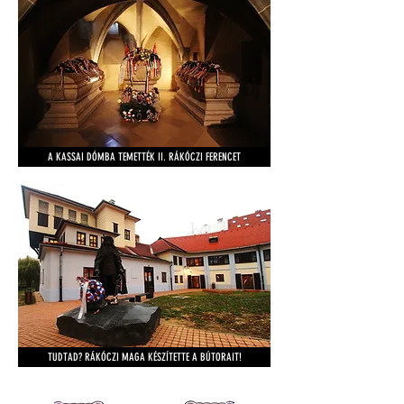
A KASSAI DÓMBA TEMETTÉK II. RÁKÓCZI FERENCET
TUDTAD? RÁKÓCZI MAGA KÉSZÍTETTE A BÚTORAIT!