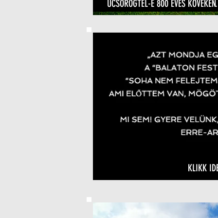
ÜCSÖRÖGTÉL-E 800 ÉVES KÖVEKEN.
KLIKK ID