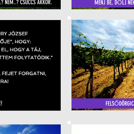
.? NEM..? CSÜCCS AKKOR.
MENJ BE, DŐLJ NEK
E!
FELSŐDÖRGICS