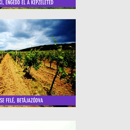
I, ENGEDD EL A KÉPZELETED
E FELÉ, BETÁJAZÓDVA