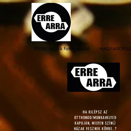
ERRE-ARRA fotós ajánló
MAGYARORS
HA KILÉPSZ AZ
OTTHONOD/MUNKAHELYED
KAPUJÁN, MILYEN SZÍNŰ
HÁZAK VESZNEK KÖRBE..?