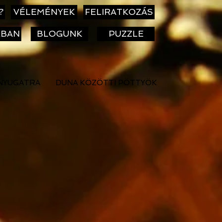
?
VÉLEMÉNYEK
FELIRATKOZÁS
KBAN
BLOGUNK
PUZZLE
NYUGATRA
DUNA KÖZÖTTI PÖTTYÖK