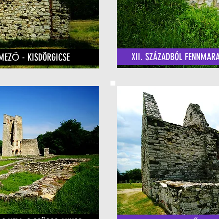
XII. SZÁZADBÓL FENNMARA
MEZŐ - KISDÖRGICSE