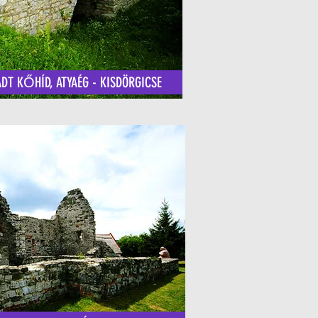
DT KŐHÍD, ATYAÉG - KISDÖRGICSE