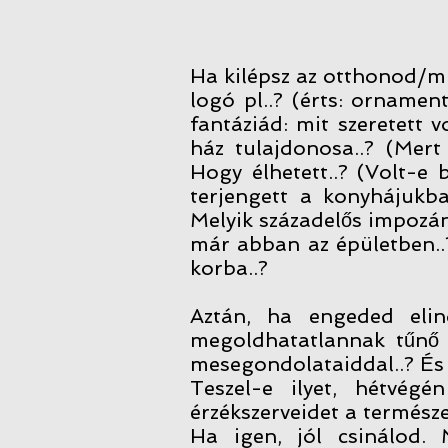
Ha kilépsz az otthonod/mu
logó pl..? (érts: ornamen
fantáziád: mit szeretett 
ház tulajdonosa..? (Mert
Hogy élhetett..? (Volt-e 
terjengett a konyhájukba
Melyik századelős impozán
már abban az épületben..?
korba..?
Aztán, ha engeded elin
megoldhatatlannak tűnő f
mesegondolataiddal..? És 
Teszel-e ilyet, hétvégé
érzékszerveidet a termész
Ha igen, jól csinálod. 