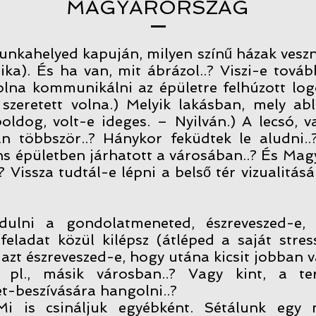
MAGYARORSZÁG
nkahelyed kapuján, milyen színű házak veszne
tika). És ha van, mit ábrázol..? Viszi-e tová
volna kommunikálni az épületre felhúzott log
 szeretett volna.) Melyik lakásban, mely ab
boldog, volt-e ideges. – Nyilván.) A lecsó, v
n többször..? Hánykor feküdtek le aludni..
s épületben járhatott a városában..? És Magy
 Vissza tudtál-e lépni a belső tér vizualitá
dulni a gondolatmeneted, észreveszed-e,
eladat közül kilépsz (átléped a saját stress
azt észreveszed-e, hogy utána kicsit jobban v
n pl., másik városban..? Vagy kint, a te
et-beszívására hangolni..?
Mi is csináljuk egyébként. Sétálunk egy m