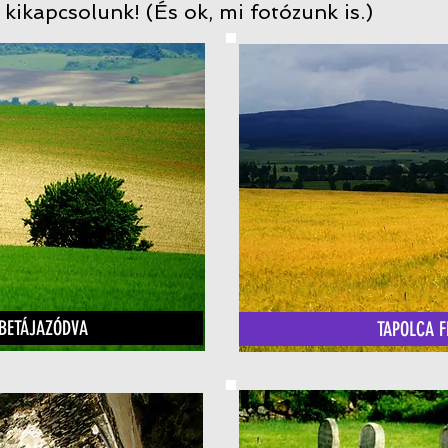
 kikapcsolunk! (És ok, mi fotózunk is.)
 BETÁJAZÓDVA
TAPOLCA F