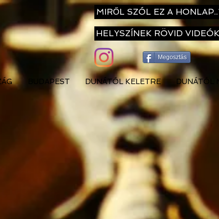
MIRŐL SZÓL EZ A HONLAP..
HELYSZÍNEK RÖVID VIDEÓ
Megosztás
ZÁG
BUDAPEST
DUNÁTÓL KELETRE
DUNÁTÓL 