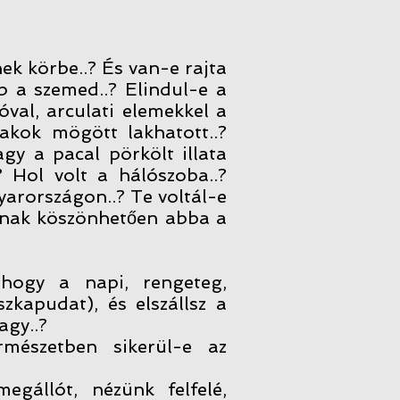
k körbe..? És van-e rajta
bb a szemed..? Elindul-e a
óval, arculati elemekkel a
lakok mögött lakhatott..?
agy a pacal pörkölt illata
? Hol volt a hálószoba..?
arországon..? Te voltál-e
sának köszönhetően abba a
 hogy a napi, rengeteg,
zkapudat), és elszállsz a
agy..?
rmészetben sikerül-e az
egállót, nézünk felfelé,