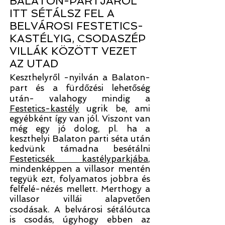
BALATON-PARTJÁRÓL
ITT SÉTÁLSZ FEL A
BELVÁROSI FESTETICS-
KASTÉLYIG, CSODASZÉP
VILLÁK KÖZÖTT VEZET
AZ UTAD
Keszthelyről -nyilván a Balaton-
part és a fürdőzési lehetőség
után- valahogy mindig a
Festetics-kastély
ugrik be, ami
egyébként így van jól. Viszont van
még egy jó dolog, pl. ha a
keszthelyi Balaton parti séta után
kedvünk támadna besétálni
Festeticsék kastélyparkjába
,
mindenképpen a villasor mentén
tegyük ezt, folyamatos jobbra és
felfelé-nézés mellett. Merthogy a
villasor villái alapvetően
csodásak. A belvárosi sétálóutca
is csodás, úgyhogy ebben az