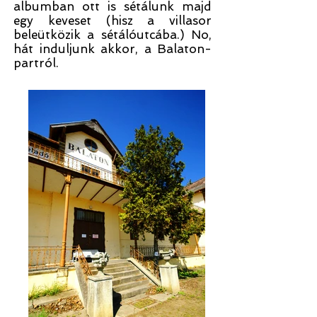
albumban ott is sétálunk majd
egy keveset (hisz a villasor
beleütközik a sétálóutcába.) No,
hát induljunk akkor, a Balaton-
partról.