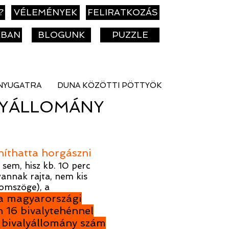
?
VÉLEMÉNYEK
FELIRATKOZÁS
KBAN
BLOGUNK
PUZZLE
NYUGATRA
DUNA KÖZÖTTI PÖTTYÖK
LYÁLLOMÁNY
níthatta horgászni
 sem, hisz kb. 10 perc
 vannak rajta, nem kis
romszöge), a
t a magyarországi
 16 bivalytehénnel
a bivalyállomány szám