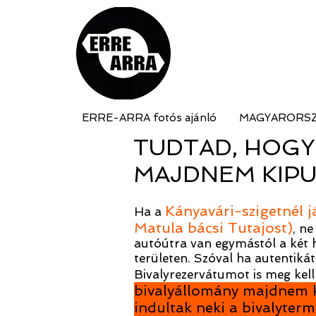
ERRE-ARRA fotós ajánló
MAGYARORS
TUDTAD, HOGY
MAJDNEM KIPU
Kányavári-szigetnél j
Ha a
Matula bácsi Tutajost)
, n
autóútra van egymástól a két he
területen. Szóval ha autentikát
Bivalyrezervátumot is meg kell
bivalyállomány majdnem k
indultak neki a bivalyter