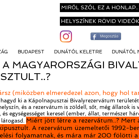
MIRŐL SZÓL EZ A HONLAP..
HELYSZÍNEK RÖVID VIDEÓ
Megosztás
ZÁG
BUDAPEST
DUNÁTÓL KELETRE
DUNÁTÓL 
 A MAGYARORSZÁGI BIVA
SZTULT..?
ársz (miközben elmeredezel azon, hogy hol ta
e hagyd ki a Kápolnapusztai Bivalyrezervátum területét
lyszín, és a rezervátum is zöldell, sőt, még állatok is
, és egységességet keresel (ember, állat, természet há
Miért jött létre a rezervátum..? Mer
 látogasd.
ipusztult. A rezervátum üzemeltetői 1992-ben
melési folyamatnak, és mára már 200 fölötti 