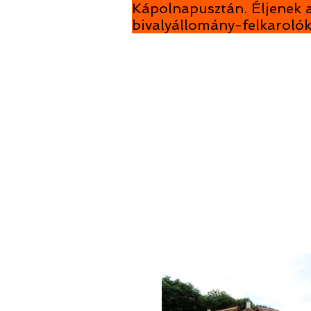
Kápolnapusztán. Éljenek a
bivalyállomány-felkarolók