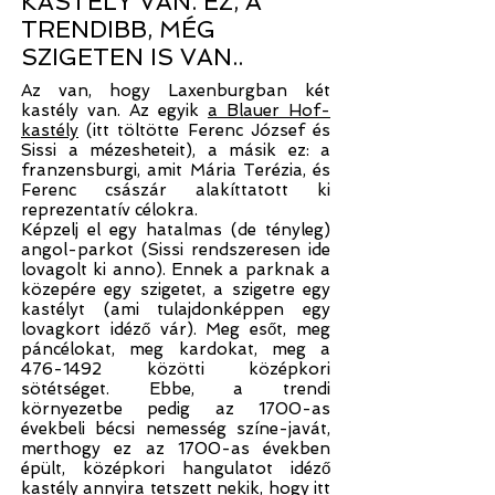
KASTÉLY VAN. EZ, A
TRENDIBB, MÉG
SZIGETEN IS VAN..
Az van, hogy Laxenburgban két
kastély van. Az egyik
a Blauer Hof-
kastély
(itt töltötte Ferenc József és
Sissi a mézesheteit), a másik ez: a
franzensburgi, amit Mária Terézia, és
Ferenc császár alakíttatott ki
reprezentatív célokra.
Képzelj el egy hatalmas (de tényleg)
angol-parkot (Sissi rendszeresen ide
lovagolt ki anno). Ennek a parknak a
közepére egy szigetet, a szigetre egy
kastélyt (ami tulajdonképpen egy
lovagkort idéző vár). Meg esőt, meg
páncélokat, meg kardokat, meg a
476-1492
közötti középkori
sötétséget. Ebbe, a trendi
környezetbe pedig az 1700-as
évekbeli bécsi nemesség színe-javát,
merthogy ez az 1700-as években
épült, középkori hangulatot idéző
kastély annyira tetszett nekik, hogy itt