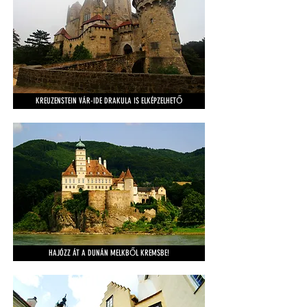
KREUZENSTEIN VÁR-IDE DRAKULA IS ELKÉPZELHETŐ
HAJÓZZ ÁT A DUNÁN MELKBŐL KREMSBE!