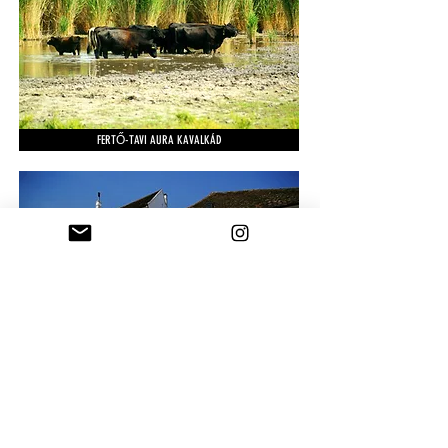
FERTŐ-TAVI AURA KAVALKÁD
RUSZT. ITT 500 ÉVES HÁZAK VEZETNEK ERRE-ARRA!