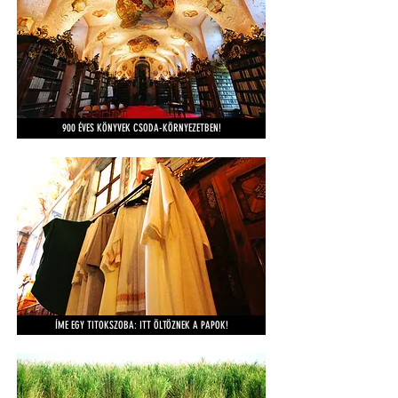
900 ÉVES KÖNYVEK CSODA-KÖRNYEZETBEN!
ÍME EGY TITOKSZOBA: ITT ÖLTÖZNEK A PAPOK!