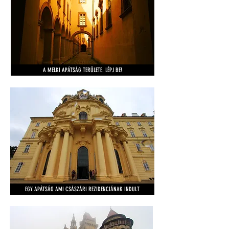
A MELKI APÁTSÁG TERÜLETE. LÉPJ BE!
EGY APÁTSÁG AMI CSÁSZÁRI REZIDENCIÁNAK INDULT