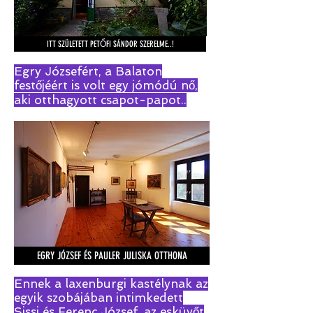
ITT SZÜLETETT PETŐFI SÁNDOR SZERELME..!
Egry Józsefért, a Balaton
festőjéért is volt egy jómódú nő,
aki otthagyott csapot-papot..
EGRY JÓZSEF ÉS PAULER JULISKA OTTHONA
Ennek a laxenburgi kastélynak az
egyik szobájában intimkedett
Sissi és Ferenc József, az esküvőt