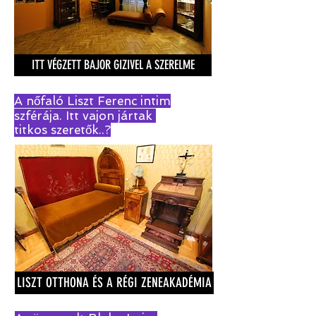
ITT VÉGZETT BAJOR GIZIVEL A SZERELME
A nőfaló Liszt Ferenc intim
szférája. Itt vajon jártak
titkos szeretők..?
LISZT OTTHONA ÉS A RÉGI ZENEAKADÉMIA