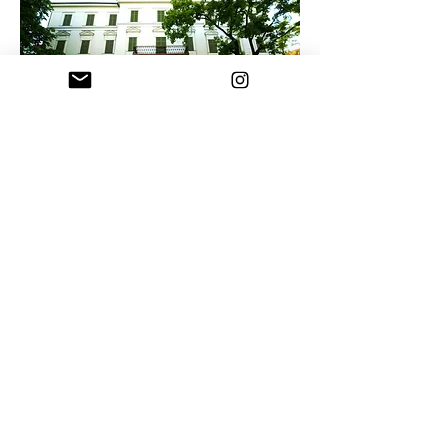
A SZÁZADELŐS HANGULATÚ FÜREDI BELVÁROST
BALATONFÜREDTŐL NINCS
MESSZE TIHANY, SZEMEZGESS
A TIHANYI CSODÁK KÖZÖTT IS: