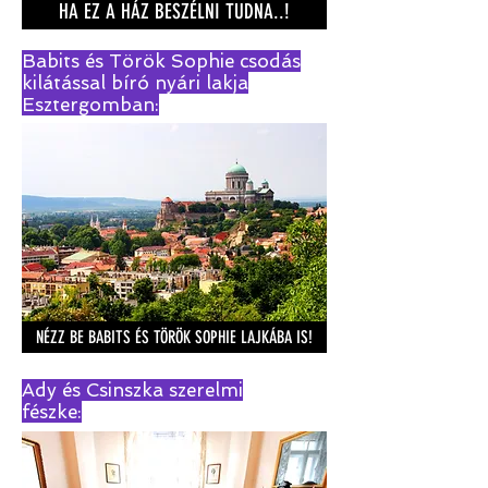
HA EZ A HÁZ BESZÉLNI TUDNA..!
Babits és Török Sophie csodás
kilátással bíró nyári lakja
Esztergomban:
NÉZZ BE BABITS ÉS TÖRÖK SOPHIE LAJKÁBA IS!
Ady és Csinszka szerelmi
fészke: