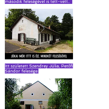
második feleségével is tett-vett..
JÓKAI MÓR ITTT IS ÉLT, MINDKÉT FELESÉGÉVEL
Itt született Szendrey Júlia, Petőfi
Sándor felesége: