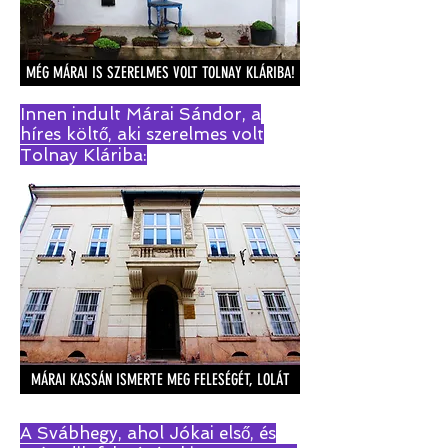
MÉG MÁRAI IS SZERELMES VOLT TOLNAY KLÁRIBA!
Innen indult Márai Sándor, a
híres költő, aki szerelmes volt
Tolnay Kláriba:
MÁRAI KASSÁN ISMERTE MEG FELESÉGÉT, LOLÁT
A Svábhegy, ahol Jókai első, és