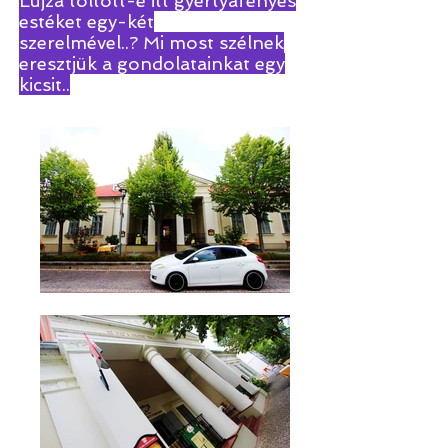
Lujza töltött-e itt gyertyafényes
estéket egy-két
szerelmével..? Mi most szélnek
eresztjük a gondolatainkat egy
kicsit..