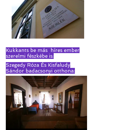
Kukkants be más híres ember
szerelmi fészkébe is:
Szegedy Róza És Kisfaludy
Sándor badacsonyi otthona: