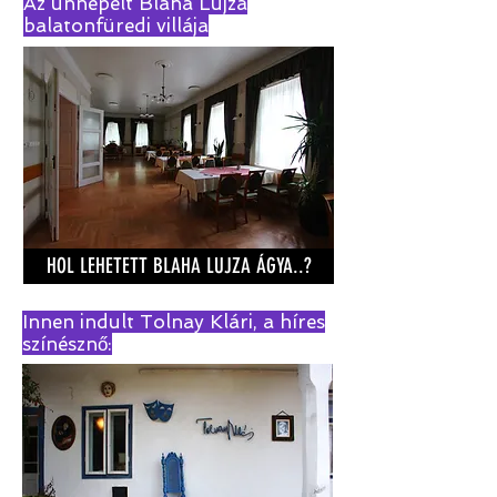
Az ünnepelt Blaha Lujza
balatonfüredi villája
HOL LEHETETT BLAHA LUJZA ÁGYA..?
Innen indult Tolnay Klári, a híres
színésznő: