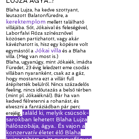
LUJZA ÁGYA..?
Blaha Lujza, ha kedve szottyant,
leutazott Balatonfüredre, a
kerektemplom
mellett található
villájába. Sőt, Jókaival és feleségével,
Laborfalvi Róza színésznővel
közösen partizhatott, vagy akár
kávézhatott is, hisz egy köpésre volt
Jókai villa
egymástól a
és a Blaha
villa. (Meg van most is.)
Blaha, ugyanúgy, mint Jókaiék, imádta
Füredet, 23 évig leledzett eme csodás
villában nyaranként, csak az a gáz,
hogy mostanra ezt a villát full
átépítették belülről. Nincs századelős
feeling, nincs időutazás a belső térben
(mint pl. Jókaiéknál). Bár ha van
kedved félretenni a rohanást, és
elveszni a fantáziádban pár perc
találd ki, melyik csücsök-
erejéig,
sarokban lehetett Blaha Lujza
hálószobája, ágya.. És vajon a
konzervatív életet élő Blaha