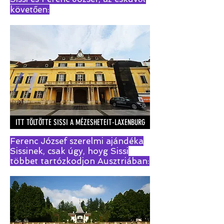
követően:
ITT TÖLTÖTTE SISSI A MÉZESHETEIT-LAXENBURG
Ferenc József szerelmi ajándéka
Sissinek, csak úgy, hoyg Sissi
többet tartózkodjon Ausztriában: