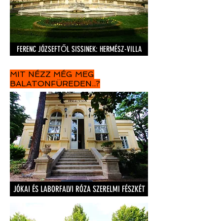
FERENC JÓZSEFTŐL SISSINEK: HERMÉSZ-VILLA
MIT NÉZZ MÉG MEG
BALATONFÜREDEN..?
JÓKAI ÉS LABORFALVI RÓZA SZERELMI FÉSZKÉT