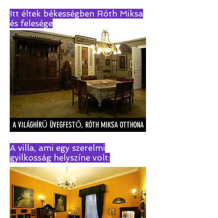
Itt éltek békességben Róth Miksa
és felesége
A VILÁGHÍRŰ ÜVEGFESTŐ, RÓTH MIKSA OTTHONA
A villa, ami egy szerelmi
gyilkosság helyszíne volt: