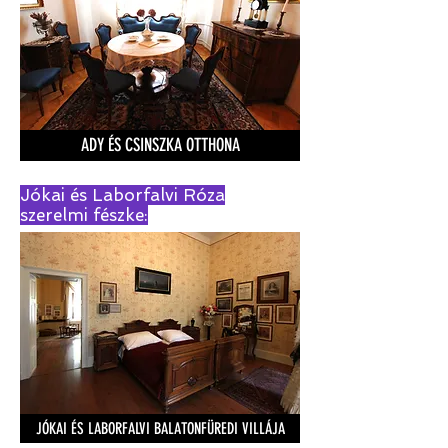
ADY ÉS CSINSZKA OTTHONA
Jókai és Laborfalvi Róza
szerelmi fészke:
JÓKAI ÉS LABORFALVI BALATONFÜREDI VILLÁJA